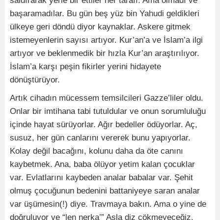
saldırarak yerle bir ettiler her tarafı. Ama olmadı ve
başaramadılar. Bu gün beş yüz bin Yahudi geldikleri
ülkeye geri döndü diyor kaynaklar. Askere gitmek
istemeyenlerin sayısı artıyor. Kur’an’a ve İslam’a ilgi
artıyor ve beklenmedik bir hızla Kur’an araştırılıyor.
İslam’a karşı peşin fikirler yerini hidayete
dönüştürüyor.
Artık cihadın mücessem temsilcileri Gazze’liler oldu.
Onlar bir imtihana tabi tutuldular ve onun sorumluluğu
içinde hayat sürüyorlar. Ağır bedeller ödüyorlar. Aç,
susuz, her gün canlarını vererek bunu yapıyorlar.
Kolay değil bacağını, kolunu daha da öte canını
kaybetmek. Ana, baba ölüyor yetim kalan çocuklar
var. Evlatlarını kaybeden analar babalar var. Şehit
olmuş çocuğunun bedenini battaniyeye saran analar
var üşümesin(!) diye. Travmaya bakın. Ama o yine de
doğruluyor ve “len nerka’” Asla diz çökmeyeceğiz.