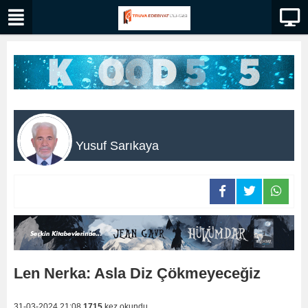
Yusuf Sarıkaya
Len Nerka: Asla Diz Çökmeyeceğiz
31-03-2024 21:08
1715
kez okundu.