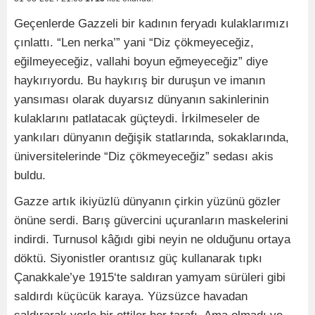
Geçenlerde Gazzeli bir kadının feryadı kulaklarımızı
çınlattı. “Len nerka’” yani “Diz çökmeyeceğiz,
eğilmeyeceğiz, vallahi boyun eğmeyeceğiz” diye
haykırıyordu. Bu haykırış bir duruşun ve imanın
yansıması olarak duyarsız dünyanın sakinlerinin
kulaklarını patlatacak güçteydi. İrkilmeseler de
yankıları dünyanın değişik statlarında, sokaklarında,
üniversitelerinde “Diz çökmeyeceğiz” sedası akis
buldu.
Gazze artık ikiyüzlü dünyanın çirkin yüzünü gözler
önüne serdi. Barış güvercini uçuranların maskelerini
indirdi. Turnusol kâğıdı gibi neyin ne olduğunu ortaya
döktü. Siyonistler orantısız güç kullanarak tıpkı
Çanakkale’ye 1915‘te saldıran yamyam sürüleri gibi
saldırdı küçücük karaya. Yüzsüzce havadan