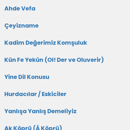
Ahde Vefa
Çeyizname
Kadim Değerimiz Komşuluk
Kün Fe Yekûn (Ol! Der ve Oluverir)
Yine Dil Konusu
Hurdacılar / Eskiciler
Yanlışa Yanlış Demeliyiz
Ak Köprü (Â Köprü)