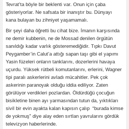
Tevrat’ta böyle bir beklenti var. Onun için çaba
gösteriyorlar. Ne safsata bir inanıştır bu. Dünyayı
kana bulayan bu zihniyet yaşamamalı.
Bir şeyi daha öğretti bu cihat bize. İmanın karşısında
ne demir kubbenin, ne de Mossad denilen örgütün
sanıldığı kadar varlık gösteremediğidir. Tıpkı Davut
Peygamber’in Calut’a attığı sapan taşı gibi el yapımı
Yasin füzeleri onların tanklarını, dozerlerini havaya
uçurdu. Yüksek rütbeli komutanlarını, erlerini, Wagner
tipi paralı askerlerini avladı mücahitler. Pek çok
askerinin paranoyak olduğu iddia ediliyor. Zaten
görülüyor verdikleri pozlardan. Öldürdüğü çocuğun
bisikletine binen ayı yarmasından tutun da, yıktıkları
sivil bir evin ayakta kalan kapısın çalıp “burada kimse
de yokmuş” diye alay eden sırtlan yavrularını gördük
televizyon haberlerinde.