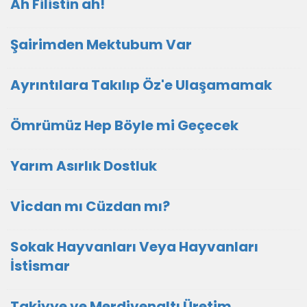
Ah Filistin ah!
Şairimden Mektubum Var
Ayrıntılara Takılıp Öz'e Ulaşamamak
Ömrümüz Hep Böyle mi Geçecek
Yarım Asırlık Dostluk
Vicdan mı Cüzdan mı?
Sokak Hayvanları Veya Hayvanları
İstismar
Takiyye ve Merdivenaltı Üretim