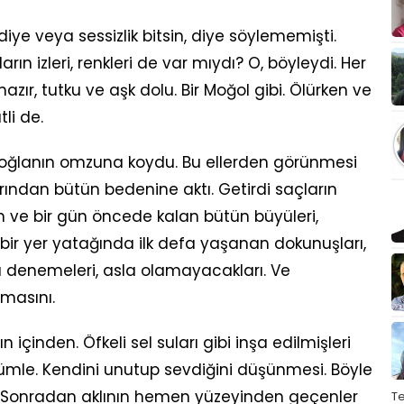
diye veya sessizlik bitsin, diye söylememişti.
ın izleri, renkleri de var mıydı? O, böyleydi. Her
r, tutku ve aşk dolu. Bir Moğol gibi. Ölürken ve
li de.
ıp oğlanın omzuna koydu. Bu ellerden görünmesi
ından bütün bedenine aktı. Getirdi saçların
 ve bir gün öncede kalan bütün büyüleri,
ları, bir yer yatağında ilk defa yaşanan dokunuşları,
 denemeleri, asla olamayacakları. Ve
şmasını.
içinden. Öfkeli sel suları gibi inşa edilmişleri
cümle. Kendini unutup sevdiğini düşünmesi. Böyle
ı. Sonradan aklının hemen yüzeyinden geçenler
T