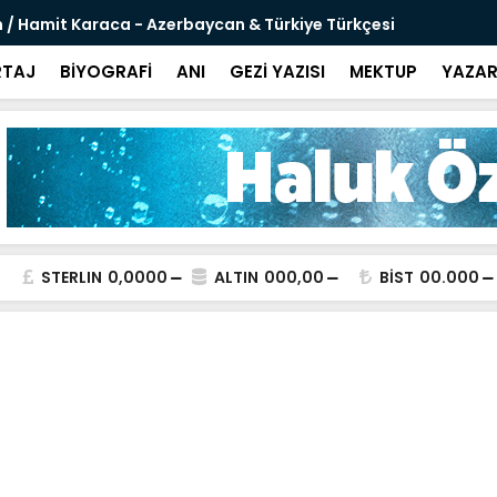
 / Hamit Karaca - Azerbaycan & Türkiye Türkçesi
Sanal Şövaly
TAJ
BİYOGRAFİ
ANI
GEZİ YAZISI
MEKTUP
YAZAR
STERLIN
0,0000
ALTIN
000,00
BİST
00.000