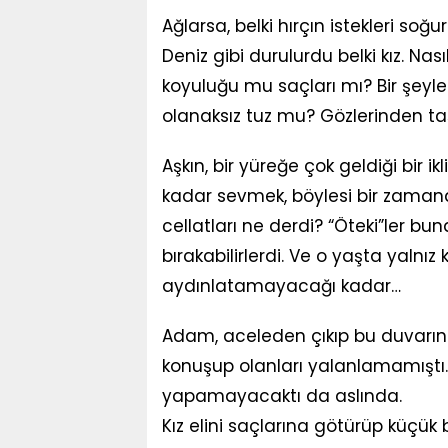
Ağlarsa, belki hırçın istekleri soğu
Deniz gibi durulurdu belki kız. Na
koyuluğu mu saçları mı? Bir şeyle
olanaksız tuz mu? Gözlerinden ta
Aşkın, bir yüreğe çok geldiği bir 
kadar sevmek, böylesi bir zamana
cellatları ne derdi? “Öteki”ler buna 
bırakabilirlerdi. Ve o yaşta yalnız 
aydınlatamayacağı kadar…
Adam, aceleden çıkıp bu duvarı
konuşup olanları yalanlamamışt
yapamayacaktı da aslında.
Kız elini saçlarına götürüp küçük