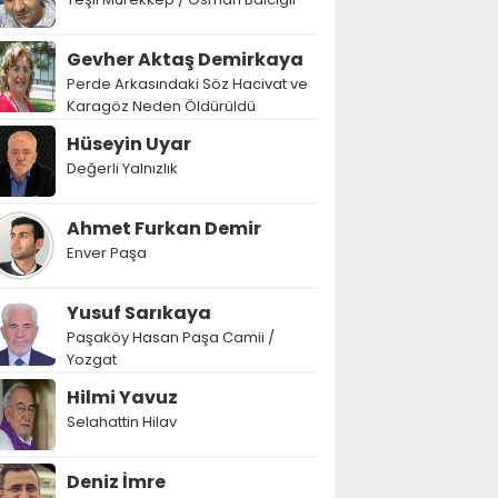
Gevher Aktaş Demirkaya
Perde Arkasındaki Söz Hacivat ve
Karagöz Neden Öldürüldü
Hüseyin Uyar
Değerli Yalnızlık
Ahmet Furkan Demir
Enver Paşa
Yusuf Sarıkaya
Paşaköy Hasan Paşa Camii /
Yozgat
Hilmi Yavuz
Selahattin Hilav
Deniz İmre