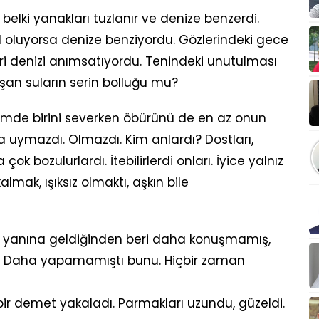
r belki yanakları tuzlanır ve denize benzerdi.
sıl oluyorsa denize benziyordu. Gözlerindeki gece
ri denizi anımsatıyordu. Tenindeki unutulması
şan suların serin bolluğu mu?
iklimde birini severken öbürünü de en az onun
 uymazdı. Olmazdı. Kim anlardı? Dostları,
çok bozulurlardı. İtebilirlerdi onları. İyice yalnız
kalmak, ışıksız olmaktı, aşkın bile
n yanına geldiğinden beri daha konuşmamış,
ı. Daha yapamamıştı bunu. Hiçbir zaman
 bir demet yakaladı. Parmakları uzundu, güzeldi.