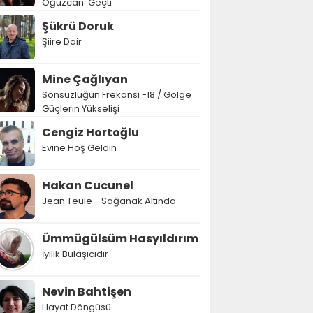
Oğuzcan' Geçti
Şükrü Doruk
Şiire Dair
Mine Çağlıyan
Sonsuzluğun Frekansı -18 / Gölge
Güçlerin Yükselişi
Cengiz Hortoğlu
Evine Hoş Geldin
Hakan Cucunel
Jean Teule - Sağanak Altında
Ümmügülsüm Hasyıldırım
İyilik Bulaşıcıdır
Nevin Bahtişen
Hayat Döngüsü