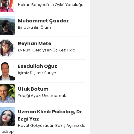
Hakan Bahçeci’nin Öykü Yoculuğu
Muhammet Çavdar
Bir Uyku Bin Ölüm
Reyhan Mete
Ey Ruh! Geldiysen Üç Kez Tıkla
Esedullah Oğuz
İçimiz Dışımız Suriye
Ufuk Batum
Yediği Ayazı Unutmamak
Uzman Klinik Psikolog, Dr.
Ezgi Yaz
Hayat Gökyüzüdür, Bakış Açımız da
eleskop