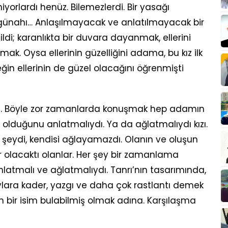
iyorlardı henüz. Bilemezlerdi. Bir yasağı
 günahı… Anlaşılmayacak ve anlatılmayacak bir
di; karanlıkta bir duvara dayanmak, ellerini
mak. Oysa ellerinin güzelliğini adama, bu kız ilk
ğin ellerinin de güzel olacağını öğrenmişti
di. Böyle zor zamanlarda konuşmak hep adamın
u olduğunu anlatmalıydı. Ya da ağlatmalıydı kızı.
bir şeydi, kendisi ağlayamazdı. Olanın ve oluşun
lir olacaktı olanlar. Her şey bir zamanlama
latmalı ve ağlatmalıydı. Tanrı’nın tasarımında,
aylara kader, yazgı ve daha çok rastlantı demek
n bir isim bulabilmiş olmak adına. Karşılaşma