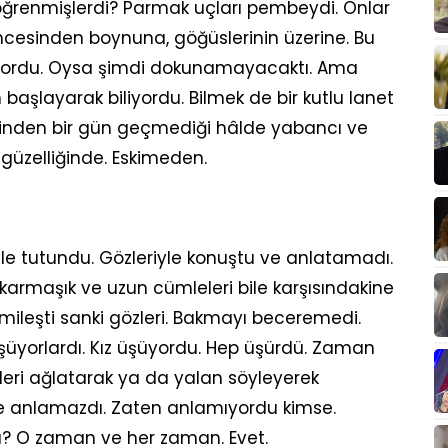
ğrenmişlerdi? Parmak uçları pembeydi. Onlar
öncesinden boynuna, göğüslerinin üzerine. Bu
iyordu. Oysa şimdi dokunamayacaktı. Ama
şlayarak biliyordu. Bilmek de bir kutlu lanet
erinden bir gün geçmediği hâlde yabancı ve
n güzelliğinde. Eskimeden.
iyle tutundu. Gözleriyle konuştu ve anlatamadı.
 karmaşık ve uzun cümleleri bile karşısındakine
cemileşti sanki gözleri. Bakmayı beceremedi.
üyorlardı. Kız üşüyordu. Hep üşürdü. Zaman
zleri ağlatarak ya da yalan söyleyerek
e anlamazdı. Zaten anlamıyordu kimse.
? O zaman ve her zaman. Evet.