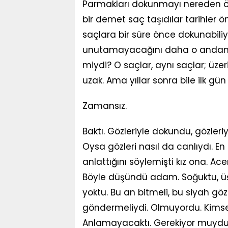
Parmakları dokunmayı nereden ö
bir demet saç taşıdılar tarihler 
saçlara bir süre önce dokunabil
unutamayacağını daha o andan ba
miydi? O saçlar, aynı saçlar; üz
uzak. Ama yıllar sonra bile ilk gü
Zamansız.
Baktı. Gözleriyle dokundu, gözler
Oysa gözleri nasıl da canlıydı. En
anlattığını söylemişti kız ona. A
Böyle düşündü adam. Soğuktu, üş
yoktu. Bu an bitmeli, bu siyah gö
göndermeliydi. Olmuyordu. Kims
Anlamayacaktı. Gerekiyor muydu