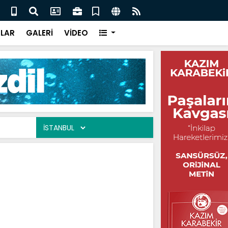
eler / Ali Tuluk
Gönü
LAR
GALERİ
VİDEO