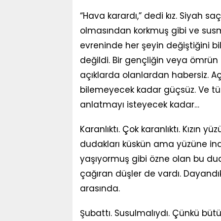
“Hava karardı,” dedi kız. Siyah sa
olmasından korkmuş gibi ve susma
evreninde her şeyin değiştiğini b
değildi. Bir gençliğin veya ömrün 
açıklarda olanlardan habersiz. Açık
bilemeyecek kadar güçsüz. Ve tü
anlatmayı isteyecek kadar…
Karanlıktı. Çok karanlıktı. Kızın y
dudakları küskün ama yüzüne inat
yaşıyormuş gibi özne olan bu du
çağıran düşler de vardı. Dayandık
arasında.
Şubattı. Susulmalıydı. Çünkü bü