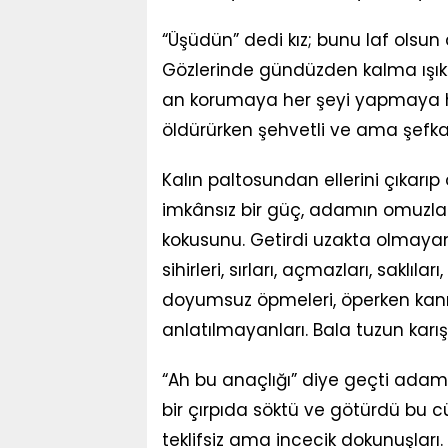
“Üşüdün” dedi kız; bunu laf olsun 
Gözlerinde gündüzden kalma ışıklar
an korumaya her şeyi yapmaya hazı
öldürürken şehvetli ve ama şefkat
Kalın paltosundan ellerini çıkar
imkânsız bir güç, adamın omuzlar
kokusunu. Getirdi uzakta olmayan
sihirleri, sırları, açmazları, saklı
doyumsuz öpmeleri, öperken kanı
anlatılmayanları. Bala tuzun karı
“Ah bu anaçlığı” diye geçti adamın 
bir çırpıda söktü ve götürdü bu 
teklifsiz ama incecik dokunuşlar