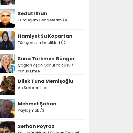
Sedat İlhan
Kurduğum Dengelerim /4
Hamiyet Su Kopartan
Türkçemizin İncelikleri (I)
Suna Türkmen Güngör
Çağları Aşan Gönül Yolcusu /
Yunus Emre
Dilek Tuna Memişoğlu
Ah Srebrenitsa
Mehmet Şahan
Paylaşmak /3
Serhan Poyraz
Yeşil Mürekkep / Osman Balcıgil