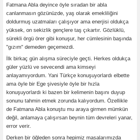
Fatmana Abla deyince öyle sıradan bir abla
canlanmasın gözünüzde, yaş olarak emekliliğini
doldurmuş uzatmaları çalışıyor ama enerjisi oldukça
yüksek, on sekizlik gençlere taş çıkartır. Gözlüklü,
sürekli örgü örer gibi konuşur, her cümlesinin başında
"gızım" demeden geçemezdi.
İlk birkaç gün alışma süreciyle geçti. Herkes oldukça
güler yüzlü ve sevecendi ama kimseyi
anlayamıyordum. Yani Türkçe konuşuyorlardı elbette
ama öyle bir Ege şivesiyle öyle bir hızla
konuşuyorlardı ki bazen bir kelimenin başını duyup
sonunu tahmin etmek zorunda kalıyordum. Özellikle
de Fatmana Abla konuştu mu araya girmen mümkün
değil, anlamaya çalışırsan beynin tüm devreleri yanar,
error verir.
Derken bir öğleden sonra hepimiz masalarımızda