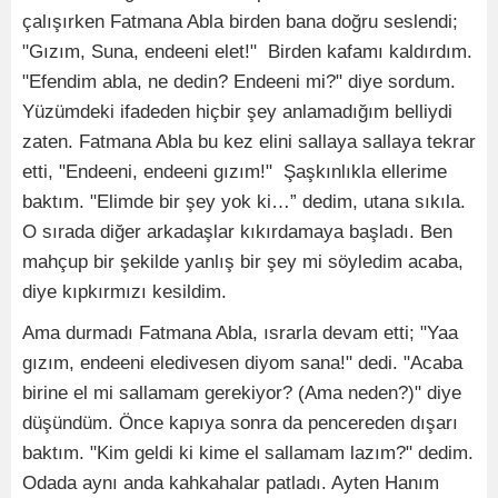
çalışırken Fatmana Abla birden bana doğru seslendi;
"Gızım, Suna, endeeni elet!" Birden kafamı kaldırdım.
"Efendim abla, ne dedin? Endeeni mi?" diye sordum.
Yüzümdeki ifadeden hiçbir şey anlamadığım belliydi
zaten. Fatmana Abla bu kez elini sallaya sallaya tekrar
etti, "Endeeni, endeeni gızım!" Şaşkınlıkla ellerime
baktım. "Elimde bir şey yok ki…” dedim, utana sıkıla.
O sırada diğer arkadaşlar kıkırdamaya başladı. Ben
mahçup bir şekilde yanlış bir şey mi söyledim acaba,
diye kıpkırmızı kesildim.
Ama durmadı Fatmana Abla, ısrarla devam etti; "Yaa
gızım, endeeni eledivesen diyom sana!" dedi. "Acaba
birine el mi sallamam gerekiyor? (Ama neden?)" diye
düşündüm. Önce kapıya sonra da pencereden dışarı
baktım. "Kim geldi ki kime el sallamam lazım?" dedim.
Odada aynı anda kahkahalar patladı. Ayten Hanım