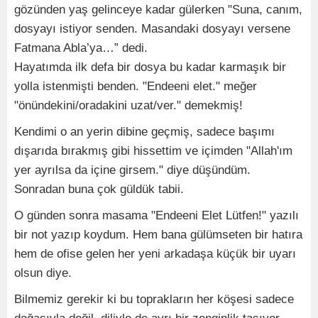
gözünden yaş gelinceye kadar gülerken "Suna, canım,
dosyayı istiyor senden. Masandaki dosyayı versene
Fatmana Abla’ya…” dedi.
Hayatımda ilk defa bir dosya bu kadar karmaşık bir
yolla istenmişti benden. "Endeeni elet." meğer
"önündekini/oradakini uzat/ver." demekmiş!
Kendimi o an yerin dibine geçmiş, sadece başımı
dışarıda bırakmış gibi hissettim ve içimden "Allah'ım
yer ayrılsa da içine girsem." diye düşündüm.
Sonradan buna çok güldük tabii.
O günden sonra masama "Endeeni Elet Lütfen!" yazılı
bir not yazıp koydum. Hem bana gülümseten bir hatıra
hem de ofise gelen her yeni arkadaşa küçük bir uyarı
olsun diye.
Bilmemiz gerekir ki bu toprakların her köşesi sadece