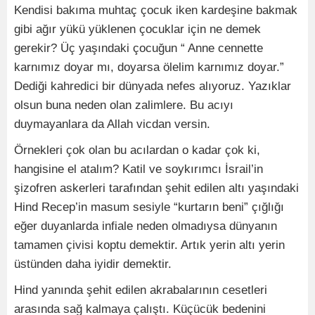
Kendisi bakıma muhtaç çocuk iken kardeşine bakmak
gibi ağır yükü yüklenen çocuklar için ne demek
gerekir? Üç yaşındaki çocuğun “ Anne cennette
karnımız doyar mı, doyarsa ölelim karnımız doyar.”
Dediği kahredici bir dünyada nefes alıyoruz. Yazıklar
olsun buna neden olan zalimlere. Bu acıyı
duymayanlara da Allah vicdan versin.
Örnekleri çok olan bu acılardan o kadar çok ki,
hangisine el atalım? Katil ve soykırımcı İsrail’in
şizofren askerleri tarafından şehit edilen altı yaşındaki
Hind Recep’in masum sesiyle “kurtarın beni” çığlığı
eğer duyanlarda infiale neden olmadıysa dünyanın
tamamen çivisi koptu demektir. Artık yerin altı yerin
üstünden daha iyidir demektir.
Hind yanında şehit edilen akrabalarının cesetleri
arasında sağ kalmaya çalıştı. Küçücük bedenini