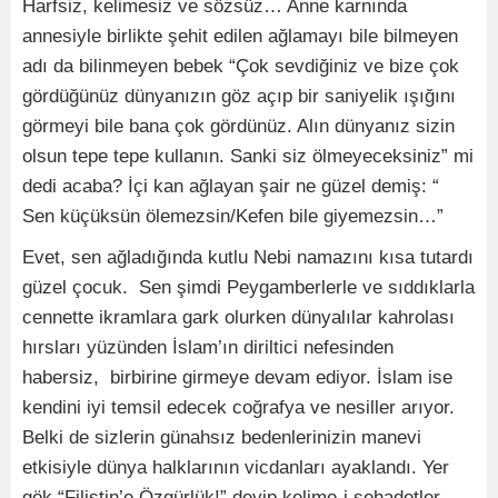
Harfsiz, kelimesiz ve sözsüz… Anne karnında
annesiyle birlikte şehit edilen ağlamayı bile bilmeyen
adı da bilinmeyen bebek “Çok sevdiğiniz ve bize çok
gördüğünüz dünyanızın göz açıp bir saniyelik ışığını
görmeyi bile bana çok gördünüz. Alın dünyanız sizin
olsun tepe tepe kullanın. Sanki siz ölmeyeceksiniz” mi
dedi acaba? İçi kan ağlayan şair ne güzel demiş: “
Sen küçüksün ölemezsin/Kefen bile giyemezsin…”
Evet, sen ağladığında kutlu Nebi namazını kısa tutardı
güzel çocuk. Sen şimdi Peygamberlerle ve sıddıklarla
cennette ikramlara gark olurken dünyalılar kahrolası
hırsları yüzünden İslam’ın diriltici nefesinden
habersiz, birbirine girmeye devam ediyor. İslam ise
kendini iyi temsil edecek coğrafya ve nesiller arıyor.
Belki de sizlerin günahsız bedenlerinizin manevi
etkisiyle dünya halklarının vicdanları ayaklandı. Yer
gök “Filistin’e Özgürlük!” deyip kelime-i şehadetler