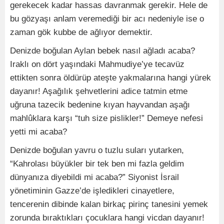
gerekecek kadar hassas davranmak gerekir. Hele de
bu gözyaşı anlam veremediği bir acı nedeniyle ise o
zaman gök kubbe de ağlıyor demektir.
Denizde boğulan Aylan bebek nasıl ağladı acaba?
Iraklı on dört yaşındaki Mahmudiye’ye tecavüz
ettikten sonra öldürüp ateşte yakmalarına hangi yürek
dayanır! Aşağılık şehvetlerini adice tatmin etme
uğruna tazecik bedenine kıyan hayvandan aşağı
mahlûklara karşı “tuh size pislikler!” Demeye nefesi
yetti mi acaba?
Denizde boğulan yavru o tuzlu suları yutarken,
“Kahrolası büyükler bir tek ben mi fazla geldim
dünyanıza diyebildi mi acaba?” Siyonist İsrail
yönetiminin Gazze’de işledikleri cinayetlere,
tencerenin dibinde kalan birkaç pirinç tanesini yemek
zorunda bıraktıkları çocuklara hangi vicdan dayanır!