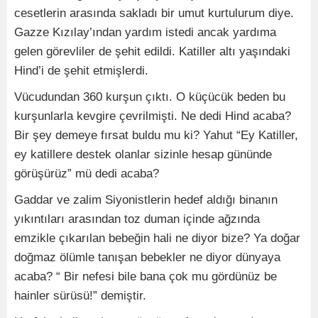
cesetlerin arasında sakladı bir umut kurtulurum diye.
Gazze Kızılay’ından yardım istedi ancak yardıma
gelen görevliler de şehit edildi. Katiller altı yaşındaki
Hind’i de şehit etmişlerdi.
Vücudundan 360 kurşun çıktı. O küçücük beden bu
kurşunlarla kevgire çevrilmişti. Ne dedi Hind acaba?
Bir şey demeye fırsat buldu mu ki? Yahut “Ey Katiller,
ey katillere destek olanlar sizinle hesap gününde
görüşürüz” mü dedi acaba?
Gaddar ve zalim Siyonistlerin hedef aldığı binanın
yıkıntıları arasından toz duman içinde ağzında
emzikle çıkarılan bebeğin hali ne diyor bize? Ya doğar
doğmaz ölümle tanışan bebekler ne diyor dünyaya
acaba? “ Bir nefesi bile bana çok mu gördünüz be
hainler sürüsü!” demiştir.