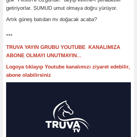
getiriyorlar. SUMUD umut olmaya doğru yürüyor.
Artık güneş batıdan mı doğacak acaba?
***
TRUVA YAYIN GRUBU YOUTUBE KANALIMIZA
ABONE OLMAYI UNUTMAYIN...
Logoya tıklayıp Youtube kanalımızı ziyaret edebilir,
abone olabilirsiniz