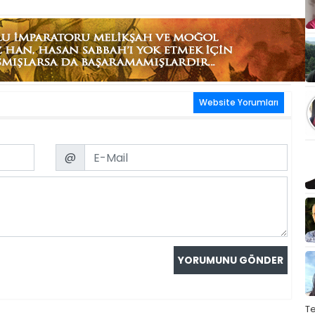
Website Yorumları
Email
@
T