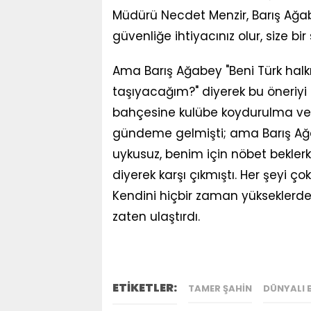
Müdürü Necdet Menzir, Barış Ağab
güvenliğe ihtiyacınız olur, size bir
Ama Barış Ağabey "Beni Türk halkı
taşıyacağım?" diyerek bu öneriyi 
bahçesine kulübe koydurulma ve b
gündeme gelmişti; ama Barış A
uykusuz, benim için nöbet bekle
diyerek karşı çıkmıştı. Her şeyi ç
Kendini hiçbir zaman yükseklerde
zaten ulaştırdı.
ETİKETLER:
TAMER ŞAHIN
DÜNYALI 