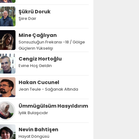
Şükrü Doruk
Şiire Dair
Mine Çağlıyan
Sonsuzluğun Frekansı -18 / Gölge
Güçlerin Yükselişi
Cengiz Hortoğlu
Evine Hoş Geldin
Hakan Cucunel
Jean Teule - Sağanak Altında
Ümmügülsüm Hasyıldırım
İyilik Bulaşıcıdır
Nevin Bahtişen
Hayat Döngüsü