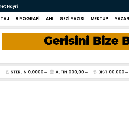
met Hayri
Bir Kitap: 
TAJ
BİYOGRAFİ
ANI
GEZİ YAZISI
MEKTUP
YAZAR
STERLIN
0,0000
ALTIN
000,00
BİST
00.000