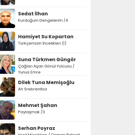
Sedat İlhan
Kurduğum Dengelerim /4
Hamiyet Su Kopartan
Türkçemizin İncelikleri (I)
Suna Türkmen Güngör
Çağları Aşan Gönül Yolcusu /
Yunus Emre
Dilek Tuna Memişoğlu
Ah Srebrenitsa
Mehmet Şahan
Paylaşmak /3
Serhan Poyraz
Yeşil Mürekkep / Osman Balcıgil