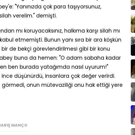
ey'e: "Yanınızda çok para taşıyorsunuz,
 silah verelim." demişti.
ndan mı koruyacaksınız, halkıma karşı silah mı
kabul etmemişti. Bunun yanı sıra bir ara köşkün
ir de bekçi görevlendirilmesi gibi bir konu
ğabey buna da hemen: "O adam sabaha kadar
rken ben burada yatağımda nasıl uyurum!"
ok ince düşünürdü, insanlara çok değer verirdi.
 görmedi, onun mütevaziliği onu hak ettiği yere
BARIŞ MANÇO