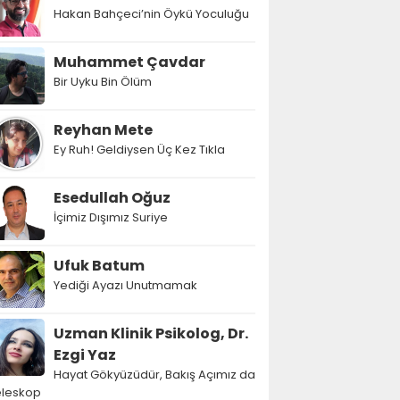
Hakan Bahçeci’nin Öykü Yoculuğu
Muhammet Çavdar
Bir Uyku Bin Ölüm
Reyhan Mete
Ey Ruh! Geldiysen Üç Kez Tıkla
Esedullah Oğuz
İçimiz Dışımız Suriye
Ufuk Batum
Yediği Ayazı Unutmamak
Uzman Klinik Psikolog, Dr.
Ezgi Yaz
Hayat Gökyüzüdür, Bakış Açımız da
eleskop