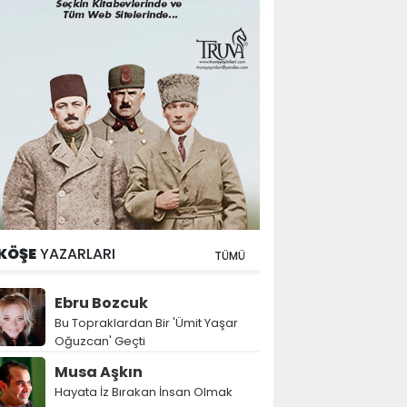
KÖŞE
YAZARLARI
TÜMÜ
Ebru Bozcuk
Bu Topraklardan Bir 'Ümit Yaşar
Oğuzcan' Geçti
Musa Aşkın
Hayata İz Bırakan İnsan Olmak