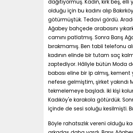
dağıtıyormuş. Kadın, kırk beş, ell
olduğu için bu kadını alıp Bakırkö
götürmüştük. Tedavi gördü. Aradan
Ağabey bahçede arabasını yıkarke
camını patlatmış. Sonra Barış Ağ
bırakmamış. Ben tabii telefonu 
kadının elinde bir tutam saç kalmı
zaptediyor. Hâliyle bütün Moda d
babası eline bir ip almış, kement
nefese gelmiştim, şirket yakındı 
tekmelemeye başladı. iki kişi kol
Kadıköy'e karakola götürdük. Son
içinde de sesi soluğu kesilmişti.
Böyle rahatsızlık vereni olduğu ka
arkadaş daha vardı. Barış Ağabey'i