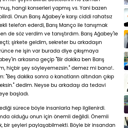
uş, hangi konserleri yapmış vs. Yani bazen
bilirdi. Onun Barış Ağabey'e karşı ciddi rahatsız
ekli telefon ederdi, Barış Manço ile tanışmak
 Ben de söz verdim ve tanıştırdım. Barış Ağabey'le
eçti; şirkete geldim, sekreter bu arkadaşın
rünce ne işin var burada diye çıkışmaya
bey'in arkasına geçip "Bir dakika ben Barış
m, hiçbir şey söyleyemezsin." demez mi bana!..
"Beş dakika sonra o kanatların altından çıkıp
eksin." dedim. Neyse bu arkadaşı da tedavi
meye başladı.
iği sürece böyle insanlarla hep ilgilenirdi.
umda olduğu onun için önemli değildi. Önemli
k, bir şeyleri paylaşabilmekti. Böyle bir insandan