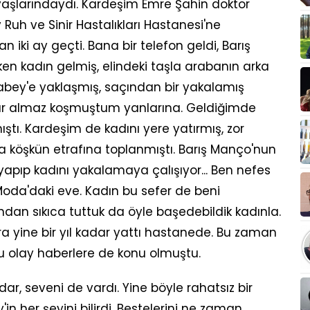
i yaşlarındaydı. Kardeşim Emre Şahin doktor
y Ruh ve Sinir Hastalıkları Hastanesi'ne
 iki ay geçti. Bana bir telefon geldi, Barış
n kadın gelmiş, elindeki taşla arabanın arka
abey'e yaklaşmış, saçından bir yakalamış
alır almaz koşmuştum yanlarına. Geldiğimde
ştı. Kardeşim de kadını yere yatırmış, zor
a köşkün etrafına toplanmıştı. Barış Manço'nun
 yapıp kadını yakalamaya çalışıyor... Ben nefes
Moda'daki eve. Kadın bu sefer de beni
undan sıkıca tuttuk da öyle başedebildik kadınla.
ra yine bir yıl kadar yattı hastanede. Bu zaman
 Bu olay haberlere de konu olmuştu.
dar, seveni de vardı. Yine böyle rahatsız bir
n her şeyini bilirdi. Bestelerini ne zaman