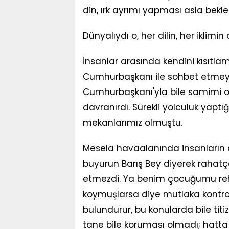
din, ırk ayrımı yapması asla bekl
Dünyalıydı o, her dilin, her iklimin
İnsanlar arasında kendini kısıtlam
Cumhurbaşkanı ile sohbet etmeye 
Cumhurbaşkanı'yla bile samimi ol
davranırdı. Sürekli yolculuk yapt
mekanlarımız olmuştu.
Mesela havaalanında insanların a
buyurun Barış Bey diyerek rahatç
etmezdi. Ya benim çocuğumu rehi
koymuşlarsa diye mutlaka kontrol 
bulundurur, bu konularda bile titi
tane bile koruması olmadı; hatta