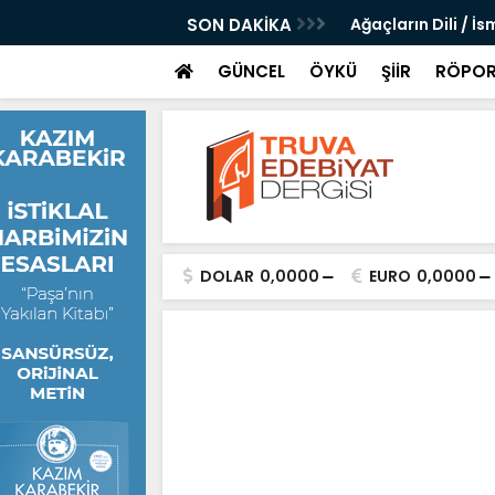
 Altı Şubat Kara Gece Şiirine Dair / Suna
SON DAKİKA
Ağaçların Dili / İs
GÜNCEL
ÖYKÜ
ŞİİR
RÖPOR
DOLAR
0,0000
EURO
0,0000