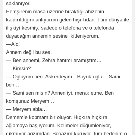
saklanıyor.
Hemşirenin masa üzerine bıraktığı ahizenin
kaldırıldığını anlıyorum gelen hışırtıdan. Tüm dünya ile
ilişkiyi kesmiş, sadece o telefona ve o telefonda
duyacağım annemin sesine kitleniyorum.
—Alo!
Annem değil bu ses.
— Ben annemi, Zehra hanımı aramıştım…
— Kimsin?
— Oğluyum ben. Askerdeyim…Büyük oğlu… Sami
ben…
— Sami sen misin? Annen iyi, merak etme. Ben
komşunuz Meryem…
— Meryem abla…
Dememle kopmam bir oluyor. Hıçkıra hıçkıra
ağlamaya başlıyorum. Kelimeler düğümleniyor,
çıkmıyor ağzımdan. Boğazım kuruyor, tüm bedenim o