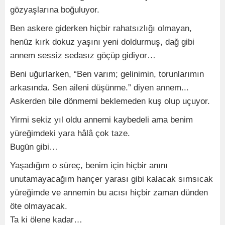
gözyaşlarına boğuluyor.
Ben askere giderken hiçbir rahatsızlığı olmayan,
henüz kırk dokuz yaşını yeni doldurmuş, dağ gibi
annem sessiz sedasız göçüp gidiyor…
Beni uğurlarken, “Ben varım; gelinimin, torunlarımın
arkasında. Sen aileni düşünme.” diyen annem...
Askerden bile dönmemi beklemeden kuş olup uçuyor.
Yirmi sekiz yıl oldu annemi kaybedeli ama benim
yüreğimdeki yara hâlâ çok taze.
Bugün gibi…
Yaşadığım o süreç, benim için hiçbir anını
unutamayacağım hançer yarası gibi kalacak sımsıcak
yüreğimde ve annemin bu acısı hiçbir zaman dünden
öte olmayacak.
Ta ki ölene kadar…