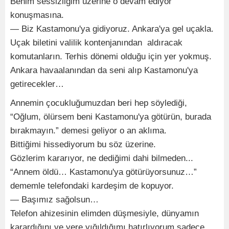
Benim sessizliğim üzerine o devam ediyor
konuşmasına.
— Biz Kastamonu'ya gidiyoruz. Ankara'ya gel uçakla.
Uçak biletini valilik kontenjanından aldıracak
komutanların. Terhis dönemi olduğu için yer yokmuş.
Ankara havaalanından da seni alıp Kastamonu'ya
getirecekler…
Annemin çocukluğumuzdan beri hep söylediği,
“Oğlum, ölürsem beni Kastamonu'ya götürün, burada
bırakmayın.” demesi geliyor o an aklıma.
Bittiğimi hissediyorum bu söz üzerine.
Gözlerim kararıyor, ne dediğimi dahi bilmeden...
“Annem öldü… Kastamonu'ya götürüyorsunuz…”
dememle telefondaki kardeşim de kopuyor.
— Başımız sağolsun…
Telefon ahizesinin elimden düşmesiyle, dünyamın
karardığını ve yere yığıldığımı hatırlıyorum sadece.