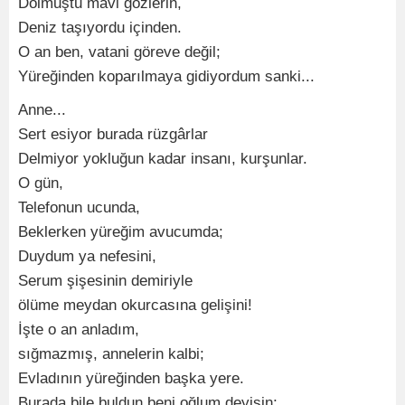
Dolmuştu mavi gözlerin,
Deniz taşıyordu içinden.
O an ben, vatani göreve değil;
Yüreğinden koparılmaya gidiyordum sanki...
Anne...
Sert esiyor burada rüzgârlar
Delmiyor yokluğun kadar insanı, kurşunlar.
O gün,
Telefonun ucunda,
Beklerken yüreğim avucumda;
Duydum ya nefesini,
Serum şişesinin demiriyle
ölüme meydan okurcasına gelişini!
İşte o an anladım,
sığmazmış, annelerin kalbi;
Evladının yüreğinden başka yere.
Burada bile buldun beni oğlum deyişin;