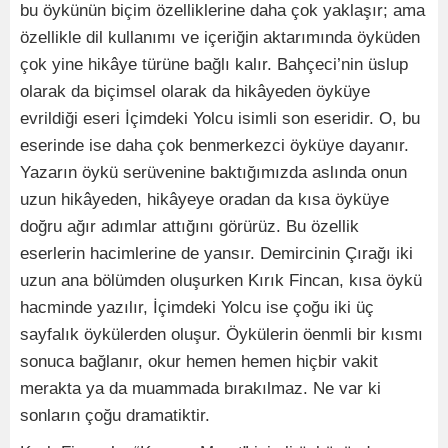
bu öykünün biçim özelliklerine daha çok yaklaşır; ama
özellikle dil kullanımı ve içeriğin aktarımında öyküden
çok yine hikâye türüne bağlı kalır. Bahçeci’nin üslup
olarak da biçimsel olarak da hikâyeden öyküye
evrildiği eseri İçimdeki Yolcu isimli son eseridir. O, bu
eserinde ise daha çok benmerkezci öyküye dayanır.
Yazarın öykü serüvenine baktığımızda aslında onun
uzun hikâyeden, hikâyeye oradan da kısa öyküye
doğru ağır adımlar attığını görürüz. Bu özellik
eserlerin hacimlerine de yansır. Demircinin Çırağı iki
uzun ana bölümden oluşurken Kırık Fincan, kısa öykü
hacminde yazılır, İçimdeki Yolcu ise çoğu iki üç
sayfalık öykülerden oluşur. Öykülerin öenmli bir kısmı
sonuca bağlanır, okur hemen hemen hiçbir vakit
merakta ya da muammada bırakılmaz. Ne var ki
sonların çoğu dramatiktir.