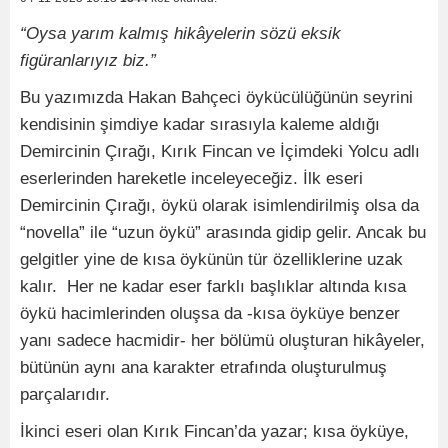
“Oysa yarım kalmış hikâyelerin sözü eksik
figüranlarıyız biz.”
Bu yazımızda Hakan Bahçeci öykücülüğünün seyrini
kendisinin şimdiye kadar sırasıyla kaleme aldığı
Demircinin Çırağı, Kırık Fincan ve İçimdeki Yolcu adlı
eserlerinden hareketle inceleyeceğiz. İlk eseri
Demircinin Çırağı, öykü olarak isimlendirilmiş olsa da
“novella” ile “uzun öykü” arasında gidip gelir. Ancak bu
gelgitler yine de kısa öykünün tür özelliklerine uzak
kalır. Her ne kadar eser farklı başlıklar altında kısa
öykü hacimlerinden oluşsa da -kısa öyküye benzer
yanı sadece hacmidir- her bölümü oluşturan hikâyeler,
bütünün aynı ana karakter etrafında oluşturulmuş
parçalarıdır.
İkinci eseri olan Kırık Fincan’da yazar; kısa öyküye,