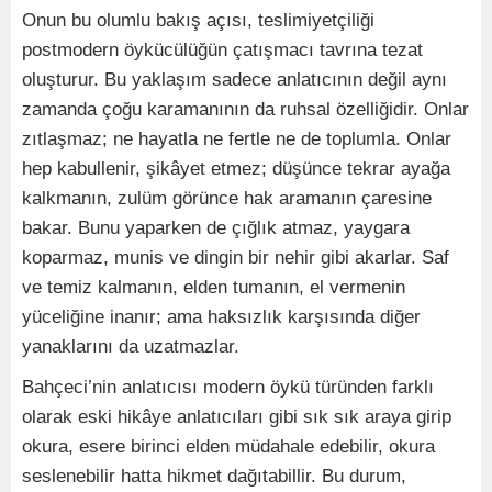
Onun bu olumlu bakış açısı, teslimiyetçiliği
postmodern öykücülüğün çatışmacı tavrına tezat
oluşturur. Bu yaklaşım sadece anlatıcının değil aynı
zamanda çoğu karamanının da ruhsal özelliğidir. Onlar
zıtlaşmaz; ne hayatla ne fertle ne de toplumla. Onlar
hep kabullenir, şikâyet etmez; düşünce tekrar ayağa
kalkmanın, zulüm görünce hak aramanın çaresine
bakar. Bunu yaparken de çığlık atmaz, yaygara
koparmaz, munis ve dingin bir nehir gibi akarlar. Saf
ve temiz kalmanın, elden tumanın, el vermenin
yüceliğine inanır; ama haksızlık karşısında diğer
yanaklarını da uzatmazlar.
Bahçeci’nin anlatıcısı modern öykü türünden farklı
olarak eski hikâye anlatıcıları gibi sık sık araya girip
okura, esere birinci elden müdahale edebilir, okura
seslenebilir hatta hikmet dağıtabillir. Bu durum,