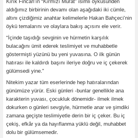
Kırık Fincan’ın “Kırmızı Murat” isimli öyküsünden
aldığımız birbirinin devamı olan aşağıdaki iki cümle,
altını çizdiğimiz anahtar kelimelerle Hakan Bahçeci’nin
öykü temalarını ve olaylara bakış açısını ele verir.
“İçinde taşıdığı sevginin ve hürmetin karşılık
bulacağını ümit ederek teslimiyet ve muhabbetle
göstermişti yüzünü bu yeni yuvasına. O ilk günün
hatırası ile kaldırdı başını ileriye doğru ve iç çekerek
gülümsedi yine.”
Nitekim yazar tüm eserlerinde hep hatıralarından
günümüze yürür. Eski günleri -bunlar genellikle ana
karakterin yuvası, çocukluk dönemidir- ilmek ilmek
dokurken o günleri sevgiyle, hürmetle anar ve şimdiki
zamana geçişte teslimiyetle derin bir iç çeker. Bu iç
çekiş, efkâr ya da hayıflanma yüklü değil, muhabbet
dolu bir gülümsemedir.