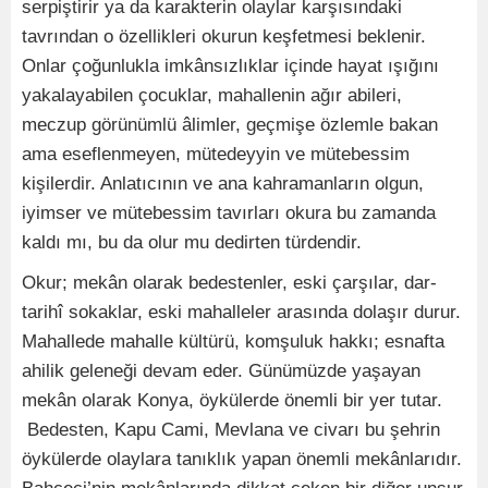
serpiştirir ya da karakterin olaylar karşısındaki
tavrından o özellikleri okurun keşfetmesi beklenir.
Onlar çoğunlukla imkânsızlıklar içinde hayat ışığını
yakalayabilen çocuklar, mahallenin ağır abileri,
meczup görünümlü âlimler, geçmişe özlemle bakan
ama eseflenmeyen, mütedeyyin ve mütebessim
kişilerdir. Anlatıcının ve ana kahramanların olgun,
iyimser ve mütebessim tavırları okura bu zamanda
kaldı mı, bu da olur mu dedirten türdendir.
Okur; mekân olarak bedestenler, eski çarşılar, dar-
tarihî sokaklar, eski mahalleler arasında dolaşır durur.
Mahallede mahalle kültürü, komşuluk hakkı; esnafta
ahilik geleneği devam eder. Günümüzde yaşayan
mekân olarak Konya, öykülerde önemli bir yer tutar.
Bedesten, Kapu Cami, Mevlana ve civarı bu şehrin
öykülerde olaylara tanıklık yapan önemli mekânlarıdır.