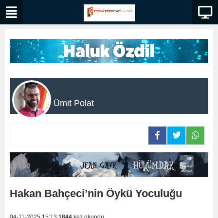
Ümit Polat
Hakan Bahçeci’nin Öykü Yoculuğu
04-11-2025 15:13
1844
kez okundu.