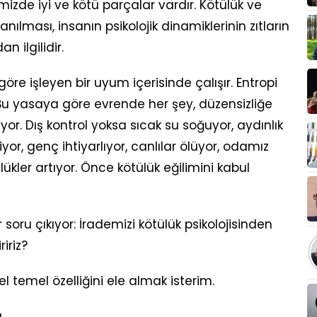
imizde iyi ve kötü parçalar vardır. Kötülük ve
anılması, insanın psikolojik dinamiklerinin zıtların
n ilgilidir.
öre işleyen bir uyum içerisinde çalışır. Entropi
 Bu yasaya göre evrende her şey, düzensizliğe
or. Dış kontrol yoksa sıcak su soğuyor, aydınlık
iyor, genç ihtiyarlıyor, canlılar ölüyor, odamız
ülükler artıyor. Önce kötülük eğilimini kabul
oru çıkıyor: İrademizi kötülük psikolojisinden
ririz?
el temel özelliğini ele almak isterim.
ü