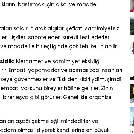
luklarını bastırmak için alkol ve madde
ları saldırı olarak algılar, şefkati samimiyetsiz
r. İlişkileri sabote eder, sürekli test ederler.
e madde ile birleştiğinde çok tehlikeli olabilir.
izlik:
Merhamet ve samimiyet eksikliği,
tirir. Empati yapamazlar ve acımasızca insanları
Kimseye güvenmezler ve “Eskiden kibirliydim, şimdi
empati yoksunu bireyler hâline gelirler. Zihin
 birer eşya gibi görürler. Genellikle organize
anları aşağı çekme eğilimindedirler ve
 adam olmaz” diyerek kendilerine en büyük
T