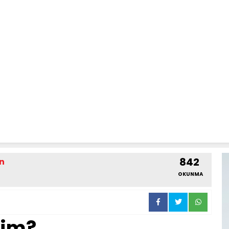
842
an
OKUNMA
yim?