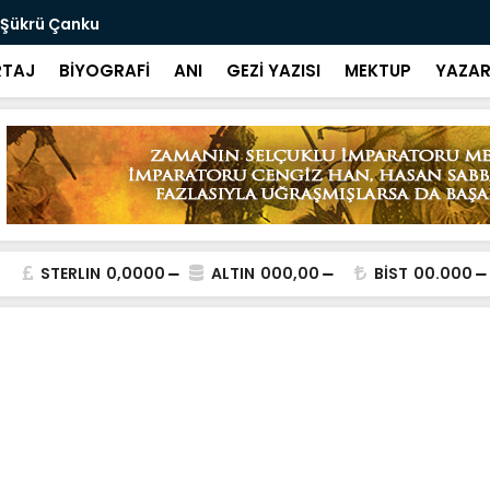
 Şükrü Çanku
Değeri Yokt
TAJ
BİYOGRAFİ
ANI
GEZİ YAZISI
MEKTUP
YAZAR
STERLIN
0,0000
ALTIN
000,00
BİST
00.000