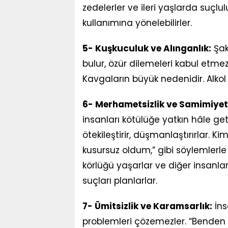
zedelerler ve ileri yaşlarda suçlu
kullanımına yönelebilirler.
5- Kuşkuculuk ve Alınganlık:
Şaka
bulur, özür dilemeleri kabul etmezle
Kavgaların büyük nedenidir. Alkol v
6- Merhametsizlik ve Samimiyets
insanları kötülüğe yatkın hâle ge
ötekileştirir, düşmanlaştırırlar. 
kusursuz oldum,” gibi söylemlerle 
körlüğü yaşarlar ve diğer insanları
suçları planlarlar.
7- Ümitsizlik ve Karamsarlık:
İns
problemleri çözemezler. “Benden