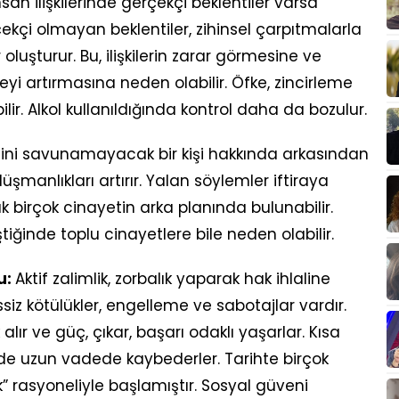
nsan ilişkilerinde gerçekçi beklentiler varsa
gerçekçi olmayan beklentiler, zihinsel çarpıtmalarla
oluşturur. Bu, ilişkilerin zarar görmesine ve
 artırmasına neden olabilir. Öfke, zincirleme
lir. Alkol kullanıldığında kontrol daha da bozulur.
ini savunamayacak bir kişi hakkında arkasından
manlıkları artırır. Yalan söylemler iftiraya
k birçok cinayetin arka planında bulunabilir.
tiğinde toplu cinayetlere bile neden olabilir.
u:
Aktif zalimlik, zorbalık yaparak hak ihlaline
siz kötülükler, engelleme ve sabotajlar vardır.
lır ve güç, çıkar, başarı odaklı yaşarlar. Kısa
de uzun vadede kaybederler. Tarihte birçok
” rasyoneliyle başlamıştır. Sosyal güveni