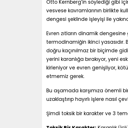
Otto Kernberg’in söylediği gibi iç
vesvese kavramlarının birlikte kull
dengesi şeklinde işleyişi ile yakında
Evren zıtların dinamik dengesine g
termodinamiğin ikinci yasasıdır.
doğru kaçınılmaz bir biçimde gidiy
yerini karanlığa bırakıyor, yeni esk
kirleniyor ve evren genişliyor, köt
etmemiz gerek.
Bu aşamada karşımıza önemli bir s
uzaklaştırıp hayırlı işlere nasıl çevi
Şimdi toksik bir karakter ve 3 tem
Toksik Bir Karakter:
Karanlık Üçl