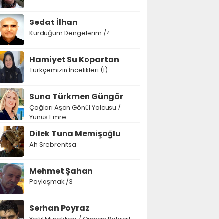
Sedat İlhan
Kurduğum Dengelerim /4
Hamiyet Su Kopartan
Türkçemizin İncelikleri (I)
Suna Türkmen Güngör
Çağları Aşan Gönül Yolcusu /
Yunus Emre
Dilek Tuna Memişoğlu
Ah Srebrenitsa
Mehmet Şahan
Paylaşmak /3
Serhan Poyraz
Yeşil Mürekkep / Osman Balcıgil