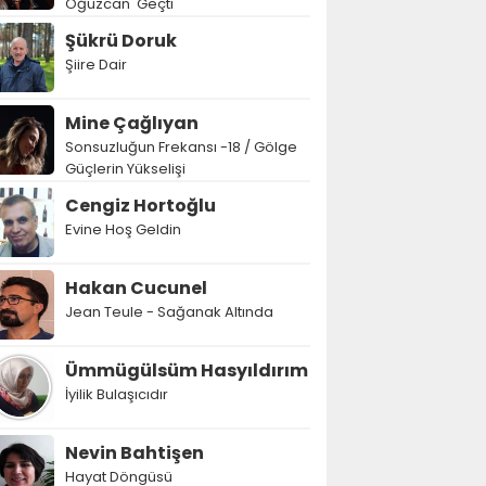
Oğuzcan' Geçti
Şükrü Doruk
Şiire Dair
Mine Çağlıyan
Sonsuzluğun Frekansı -18 / Gölge
Güçlerin Yükselişi
Cengiz Hortoğlu
Evine Hoş Geldin
Hakan Cucunel
Jean Teule - Sağanak Altında
Ümmügülsüm Hasyıldırım
İyilik Bulaşıcıdır
Nevin Bahtişen
Hayat Döngüsü