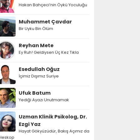
Hakan Bahçeci’nin Öykü Yoculuğu
Muhammet Çavdar
Bir Uyku Bin Ölüm
Reyhan Mete
Ey Ruh! Geldiysen Üç Kez Tıkla
Esedullah Oğuz
İçimiz Dışımız Suriye
Ufuk Batum
Yediği Ayazı Unutmamak
Uzman Klinik Psikolog, Dr.
Ezgi Yaz
Hayat Gökyüzüdür, Bakış Açımız da
eleskop