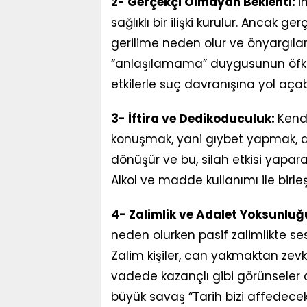
2- Gerçekçi Olmayan Beklenti:
İ
sağlıklı bir ilişki kurulur. Ancak 
gerilime neden olur ve önyargılar 
“anlaşılamama” duygusunun öfkeyi
etkilerle suç davranışına yol açabi
3- İftira ve Dedikoduculuk:
Kend
konuşmak, yani gıybet yapmak, düş
dönüşür ve bu, silah etkisi yapara
Alkol ve madde kullanımı ile birleş
4- Zalimlik ve Adalet Yoksunluğ
neden olurken pasif zalimlikte ses
Zalim kişiler, can yakmaktan zevk a
vadede kazançlı gibi görünseler 
büyük savaş “Tarih bizi affedecek