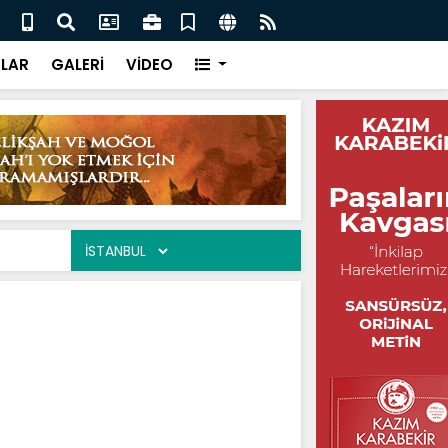
ur / Şuayip Odabaşı
Yaşa
LAR
GALERİ
VİDEO