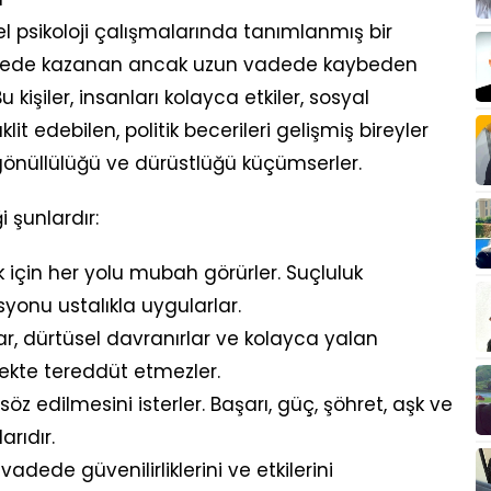
el psikoloji çalışmalarında tanımlanmış bir
a vadede kazanan ancak uzun vadede kaybeden
Bu kişiler, insanları kolayca etkiler, sosyal
lit edebilen, politik becerileri gelişmiş bireyler
akgönüllülüğü ve dürüstlüğü küçümserler.
ği şunlardır:
çin her yolu mubah görürler. Suçluluk
syonu ustalıkla uygularlar.
lar, dürtüsel davranırlar ve kolayca yalan
mekte tereddüt etmezler.
söz edilmesini isterler. Başarı, güç, şöhret, aşk ve
rıdır.
 vadede güvenilirliklerini ve etkilerini