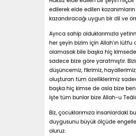
Haksız elde edilen bir şeyin hiçb
edilerek elde edilen kazanımların
kazandıracağı uygun bir dil ve örn
Ayrıca sahip olduklarımızla yet
her şeyin bizim için Allah’ın lütfu
olamasak bile başka hiç kimsede 
sadece bize göre yaratmıştır. Bi
düşüncemiz, fikrimiz, hayallerimiz,
oluşturan tüm özelliklerimiz sad
başka hiç kimse de asla bize be
İşte tüm bunlar bize Allah-u Teâlâ
Biz, çocuklarımıza insanlardaki bu f
duygusunu büyük ölçüde engellemi
oluruz.