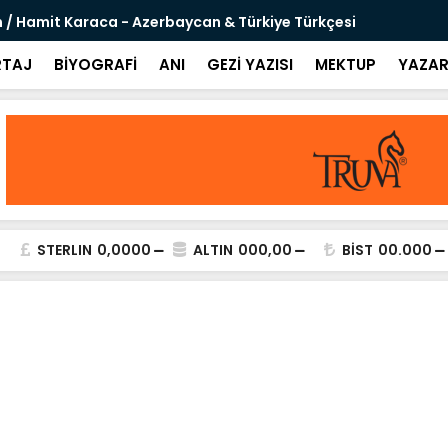
 / Hamit Karaca - Azerbaycan & Türkiye Türkçesi
Sanal Şövaly
TAJ
BİYOGRAFİ
ANI
GEZİ YAZISI
MEKTUP
YAZAR
STERLIN
0,0000
ALTIN
000,00
BİST
00.000