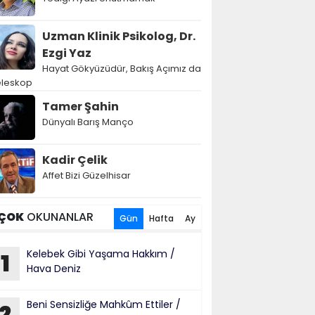
Uzman Klinik Psikolog, Dr.
Ezgi Yaz
Hayat Gökyüzüdür, Bakış Açımız da
eleskop
Tamer Şahin
Dünyalı Barış Manço
Kadir Çelik
Affet Bizi Güzelhisar
ÇOK
OKUNANLAR
Gün
Hafta
Ay
Kelebek Gibi Yaşama Hakkım /
1
Hava Deniz
Beni Sensizliğe Mahkûm Ettiler /
2