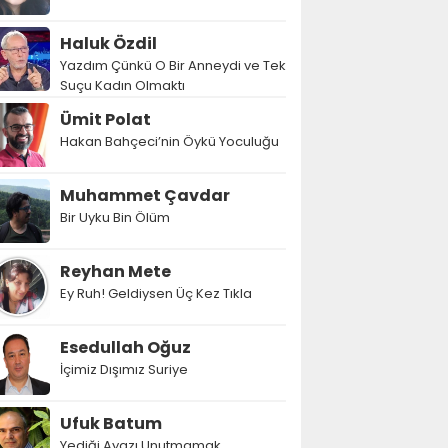
Haluk Özdil
Yazdım Çünkü O Bir Anneydi ve Tek
Suçu Kadın Olmaktı
Ümit Polat
Hakan Bahçeci’nin Öykü Yoculuğu
Muhammet Çavdar
Bir Uyku Bin Ölüm
Reyhan Mete
Ey Ruh! Geldiysen Üç Kez Tıkla
Esedullah Oğuz
İçimiz Dışımız Suriye
Ufuk Batum
Yediği Ayazı Unutmamak