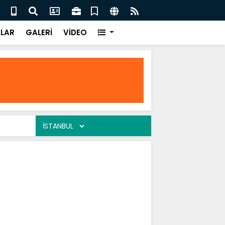
eler / Ali Tuluk
Gönü
LAR
GALERİ
VİDEO