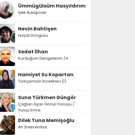
Ümmügülsüm Hasyıldırım
İyilik Bulaşıcıdır
Nevin Bahtişen
Hayat Döngüsü
Sedat İlhan
Kurduğum Dengelerim /4
Hamiyet Su Kopartan
Türkçemizin İncelikleri (I)
Suna Türkmen Güngör
Çağları Aşan Gönül Yolcusu /
Yunus Emre
Dilek Tuna Memişoğlu
Ah Srebrenitsa