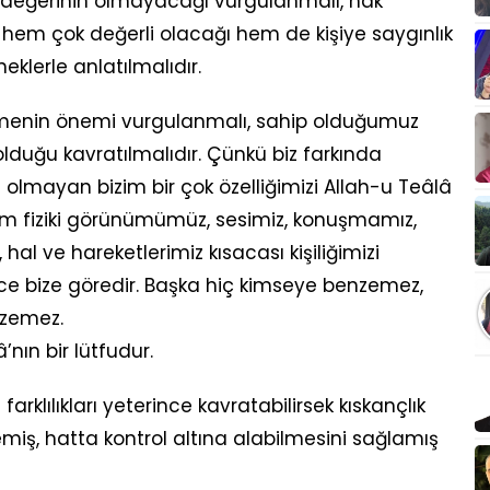
ir değerinin olmayacağı vurgulanmalı, hak
 hem çok değerli olacağı hem de kişiye saygınlık
eklerle anlatılmalıdır.
inmenin önemi vurgulanmalı, sahip olduğumuz
 olduğu kavratılmalıdır. Çünkü biz farkında
olmayan bizim bir çok özelliğimizi Allah-u Teâlâ
zim fiziki görünümümüz, sesimiz, konuşmamız,
 hal ve hareketlerimiz kısacası kişiliğimizi
ece bize göredir. Başka hiç kimseye benzemez,
nzemez.
’nın bir lütfudur.
arklılıkları yeterince kavratabilirsek kıskançlık
ş, hatta kontrol altına alabilmesini sağlamış