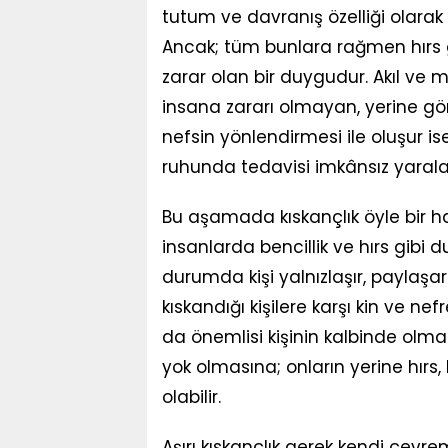
tutum ve davranış özelliği olarak k
Ancak; tüm bunlara rağmen hırs gib
zarar olan bir duygudur. Akıl ve m
insana zararı olmayan, yerine göre
nefsin yönlendirmesi ile oluşur is
ruhunda tedavisi imkânsız yarala
Bu aşamada kıskançlık öyle bir hal 
insanlarda bencillik ve hırs gibi
durumda kişi yalnızlaşır, payla
kıskandığı kişilere karşı kin ve n
da önemlisi kişinin kalbinde olma
yok olmasına; onların yerine hırs
olabilir.
Aşırı kıskançlık gerek kendi çev