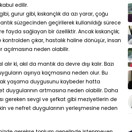
abul edilir.
i, gurur gibi, kıskançlık da azı yarar, çoğu
antık süzgecinden geçirilerek kullanıldığı sürece
 fayda sağlayan bir özelliktir. Ancak kıskançlık;
e kontrolden çıkar, hastalık haline dönüşür, insan
r açılmasına neden olabilir.
alır ki, akıl da mantık da devre dışı kalır. Bazı
 duyguların aşırıya kaçmasına neden olur. Bu
şarak yaşama duygusunu kaybeder hatta
efret duygularının artmasına neden olabilir. Daha
sı gereken sevgi ve şefkat gibi meziyetlerin de
, kin ve nefret duygularının yerleşmesine neden
remizde gerekse toplum genelinde istenmeyen,