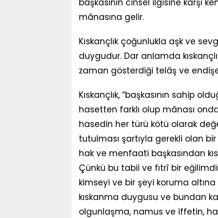
başkasının cinsel ilgisine karşı
mânasına gelir.
Kıskançlık çoğunlukla aşk ve sev
duygudur. Dar anlamda kıskançlık k
zaman gösterdiği telâş ve endişe
Kıskançlık, “başkasının sahip o
hasetten farklı olup mânası onda
hasedin her türü kötü olarak değer
tutulması şartıyla gerekli olan bir 
hak ve menfaati başkasından kıska
Çünkü bu tabii ve fıtrî bir eğilimdi
kimseyi ve bir şeyi koruma altı
kıskanma duygusu ve bundan kay
olgunlaşma, namus ve iffetin, ha