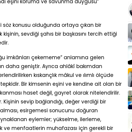
 kendi eşini koruma ve savunma duygusu”
gi söz konusu olduğunda ortaya çıkan bir
işinin, sevdiği şahıs bir başkasını tercih ettiği
dir.
lduğu imkânları çekememe” anlamına gelen
n daha geniştir. Ayrıca ahlâkî bakımdan
lendirilirken kıskançlık mâkul ve ılımlı ölçüde
tepkidir. Bir kimsenin eşini ve kendine ait olan bir
nması haset değil, gayret olarak nitelendirilir.
r. Kişinin sevip bağlandığı, değer verdiği bir
na alması, esirgemesi sonucunu doğuran
naklanan eylemler; yükselme, ilerleme,
k ve menfaatlerin muhafazası için gerekli bir