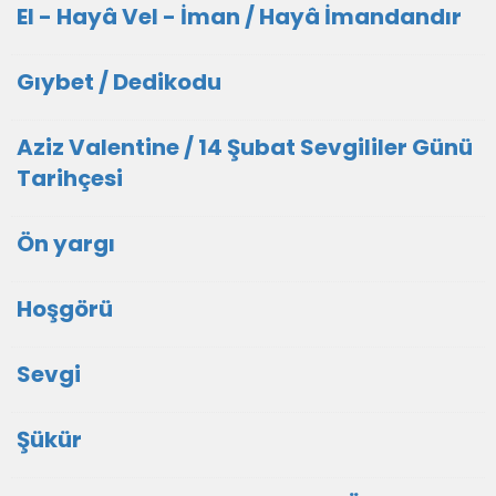
El - Hayâ Vel - İman / Hayâ İmandandır
Gıybet / Dedikodu
Aziz Valentine / 14 Şubat Sevgililer Günü
Tarihçesi
Ön yargı
Hoşgörü
Sevgi
Şükür