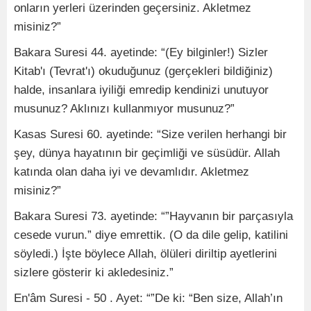
onların yerleri üzerinden geçersiniz. Akletmez
misiniz?”
Bakara Suresi 44. ayetinde: “(Ey bilginler!) Sizler
Kitab'ı (Tevrat'ı) okuduğunuz (gerçekleri bildiğiniz)
halde, insanlara iyiliği emredip kendinizi unutuyor
musunuz? Aklınızı kullanmıyor musunuz?”
Kasas Suresi 60. ayetinde: “Size verilen herhangi bir
şey, dünya hayatının bir geçimliği ve süsüdür. Allah
katında olan daha iyi ve devamlıdır. Akletmez
misiniz?”
Bakara Suresi 73. ayetinde: “”Hayvanın bir parçasıyla
cesede vurun.” diye emrettik. (O da dile gelip, katilini
söyledi.) İşte böylece Allah, ölüleri diriltip ayetlerini
sizlere gösterir ki akledesiniz.”
En'âm Suresi - 50 . Ayet: “”De ki: “Ben size, Allah’ın