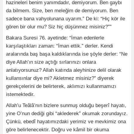
hazineleri benim yanımdadır, demiyorum. Ben gaybı
da bilmem. Size, ben meleğim de demiyorum. Ben
sadece bana vahyolunana uyarım.” De ki: “Hiç kör ile
gören bir olur mu? Siz hiç düşünmez misiniz?””
Bakara Suresi 76. ayetinde: “İman edenlerle
karşılaştıkları zaman: “İman ettik.” derler. Kendi
aralarında baş başa kaldıklarında ise şöyle derler: “Ne
diye Allah’ın size açtığı sırlarınızı onlara
anlatıyorsunuz? Allah katında aleyhinize delil olarak
kullansınlar diye mi? Akletmez misiniz?” diyerek
gerekçelerini de belirterek, aklımızı kullanmamızı
istemektedir.
Allah’u Teâlâ’nın bizlere sunmuş olduğu beşerî hayatı,
yine O’nun dediği gibi “aklederek” okumak zorundayız.
Çünkü, ebedî hayatımızdaki yerimiz ve mevkimiz ona
göre belirlenecektir. Doğru ve kâmil bir okuma