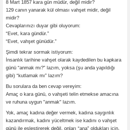
8 Mart 1857 kara gün müdür, değil midir?
129 canın yanarak kül olması vahşet midir, değil
midir?
Cevaplarınızı duyar gibi oluyorum:
“Evet, kara gündür.”
“Evet, vahşet günüdür.”
Şimdi tekrar sormak istiyorum:
İnsanlık tarihine vahşet olarak kaydedilen bu kapkara
günü “anmak mı?” lazım, yoksa (şu anda yapıldığı
gibi) “kutlamak mı” lazım?
Bu sorulara da ben cevap vereyim:
Amaç o kara günü, o vahşeti telin etmekse amacına
ve ruhuna uygun "anmak" lazım.
Yok, amaç kadına değer vermek, kadına saygınlık
kazandırmak, kadını yüceltmek ise kadını o vahşet
günü ile eşleştirerek değil, onları “ana” oldukları için,