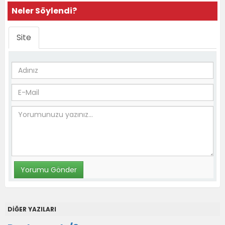
Neler Söylendi?
Site
DİĞER YAZILARI