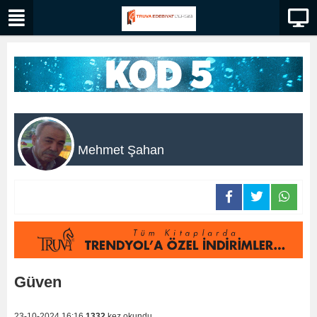
Mehmet Şahan
Güven
23-10-2024 16:16
1332
kez okundu.