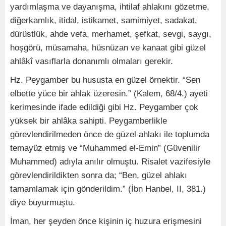
yardımlaşma ve dayanışma, ihtilaf ahlakını gözetme,
diğerkamlık, itidal, istikamet, samimiyet, sadakat,
dürüstlük, ahde vefa, merhamet, şefkat, sevgi, saygı,
hoşgörü, müsamaha, hüsnüzan ve kanaat gibi güzel
ahlâkî vasıflarla donanımlı olmaları gerekir.
Hz. Peygamber bu hususta en güzel örnektir. “Sen
elbette yüce bir ahlak üzeresin.” (Kalem, 68/4.) ayeti
kerimesinde ifade edildiği gibi Hz. Peygamber çok
yüksek bir ahlâka sahipti. Peygamberlikle
görevlendirilmeden önce de güzel ahlakı ile toplumda
temayüz etmiş ve “Muhammed el-Emin” (Güvenilir
Muhammed) adıyla anılır olmuştu. Risalet vazifesiyle
görevlendirildikten sonra da; “Ben, güzel ahlakı
tamamlamak için gönderildim.” (İbn Hanbel, II, 381.)
diye buyurmuştu.
İman, her şeyden önce kişinin iç huzura erişmesini