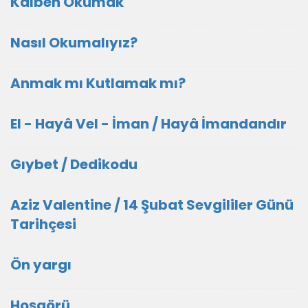
Kalben Okumak
Nasıl Okumalıyız?
Anmak mı Kutlamak mı?
El - Hayâ Vel - İman / Hayâ İmandandır
Gıybet / Dedikodu
Aziz Valentine / 14 Şubat Sevgililer Günü
Tarihçesi
Ön yargı
Hoşgörü