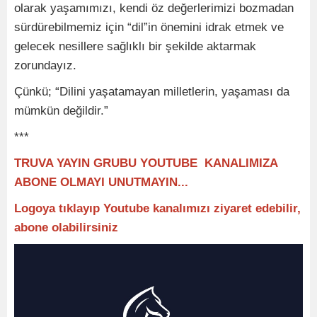
olarak yaşamımızı, kendi öz değerlerimizi bozmadan
sürdürebilmemiz için “dil”in önemini idrak etmek ve
gelecek nesillere sağlıklı bir şekilde aktarmak
zorundayız.
Çünkü; “Dilini yaşatamayan milletlerin, yaşaması da
mümkün değildir.”
***
TRUVA YAYIN GRUBU YOUTUBE KANALIMIZA
ABONE OLMAYI UNUTMAYIN...
Logoya tıklayıp Youtube kanalımızı ziyaret edebilir,
abone olabilirsiniz