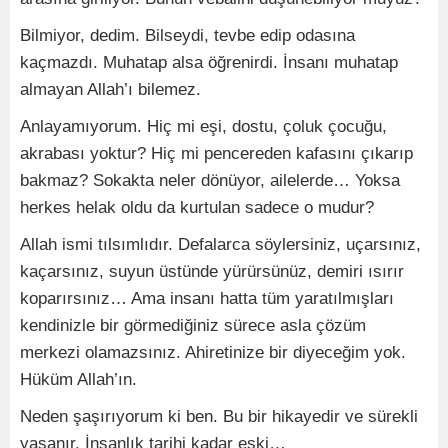
Bilmiyor, dedim. Bilseydi, tevbe edip odasına
kaçmazdı. Muhatap alsa öğrenirdi. İnsanı muhatap
almayan Allah’ı bilemez.
Anlayamıyorum. Hiç mi eşi, dostu, çoluk çocuğu,
akrabası yoktur? Hiç mi pencereden kafasını çıkarıp
bakmaz? Sokakta neler dönüyor, ailelerde… Yoksa
herkes helak oldu da kurtulan sadece o mudur?
Allah ismi tılsımlıdır. Defalarca söylersiniz, uçarsınız,
kaçarsınız, suyun üstünde yürürsünüz, demiri ısırır
koparırsınız… Ama insanı hatta tüm yaratılmışları
kendinizle bir görmediğiniz sürece asla çözüm
merkezi olamazsınız. Ahiretinize bir diyeceğim yok.
Hüküm Allah’ın.
Neden şaşırıyorum ki ben. Bu bir hikayedir ve sürekli
yaşanır. İnsanlık tarihi kadar eski…