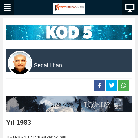
Sedat İlhan
Yıl 1983
18-08-2024 01:17
1098
kez okundu.