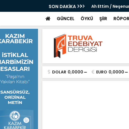
 / Saim Kaya
SON DAKİKA
Ah Ettim / Neşenu
GÜNCEL
ÖYKÜ
ŞİİR
RÖPOR
DOLAR
0,0000
EURO
0,0000