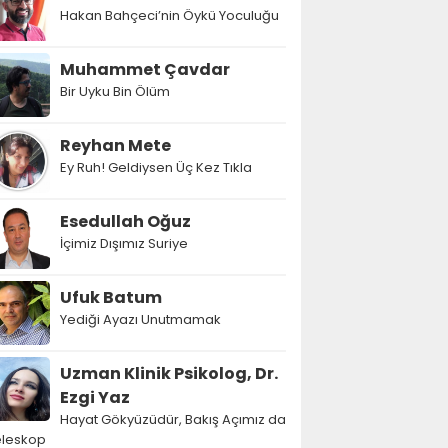
Hakan Bahçeci’nin Öykü Yoculuğu
Muhammet Çavdar
Bir Uyku Bin Ölüm
Reyhan Mete
Ey Ruh! Geldiysen Üç Kez Tıkla
Esedullah Oğuz
İçimiz Dışımız Suriye
Ufuk Batum
Yediği Ayazı Unutmamak
Uzman Klinik Psikolog, Dr.
Ezgi Yaz
Hayat Gökyüzüdür, Bakış Açımız da
eleskop