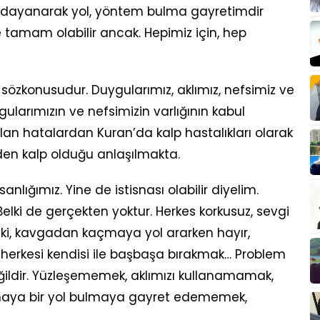
re dayanarak yol, yöntem bulma gayretimdir
le tamam olabilir ancak. Hepimiz için, hep
özkonusudur. Duygularımız, aklımız, nefsimiz ve
gularımızın ve nefsimizin varlığının kabul
lan hatalardan Kuran’da kalp hastalıkları olarak
den kalp olduğu anlaşılmakta.
sanlığımız. Yine de istisnası olabilir diyelim.
elki de gerçekten yoktur. Herkes korkusuz, sevgi
eki, kavgadan kaçmaya yol ararken hayır,
i herkesi kendisi ile başbaşa bırakmak… Problem
eğildir. Yüzleşememek, aklımızı kullanamamak,
şamaya bir yol bulmaya gayret edememek,