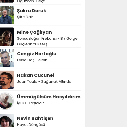
Oğuzcan' Geçti
Şükrü Doruk
Şiire Dair
Mine Çağlıyan
Sonsuzluğun Frekansı -18 / Gölge
Güçlerin Yükselişi
Cengiz Hortoğlu
Evine Hoş Geldin
Hakan Cucunel
Jean Teule - Sağanak Altında
Ümmügülsüm Hasyıldırım
İyilik Bulaşıcıdır
Nevin Bahtişen
Hayat Döngüsü