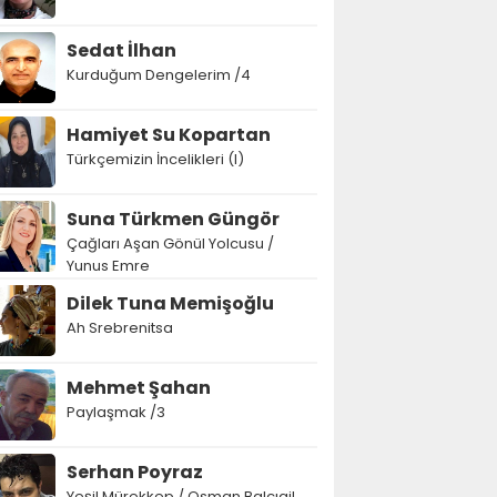
Sedat İlhan
Kurduğum Dengelerim /4
Hamiyet Su Kopartan
Türkçemizin İncelikleri (I)
Suna Türkmen Güngör
Çağları Aşan Gönül Yolcusu /
Yunus Emre
Dilek Tuna Memişoğlu
Ah Srebrenitsa
Mehmet Şahan
Paylaşmak /3
Serhan Poyraz
Yeşil Mürekkep / Osman Balcıgil