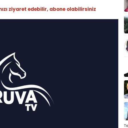
ı ziyaret edebilir, abone olabilirsiniz
T