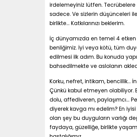
irdelemeyiniz lütfen. Tecrübele
sadece. Ve sizlerin düşünceleri i
birlikte… Katkılarınızı beklerim.
İç dünyamızda en temel 4 etken s
benliğimiz. İyi veya kötü, tüm duy
edilmesi ilk adım. Bu konuda yapı
bahsedilmekte ve aslolanın akle
Korku, nefret, intikam, bencillik… İn
Çünkü kabul etmeyen olabiliyor. B
dolu, affediveren, paylaşımcı… P
diyerek kavga mı edelim? En iyis
olan şey bu duyguların varlığı d
faydaya, güzelliğe, birlikte ya
hastalığımız.