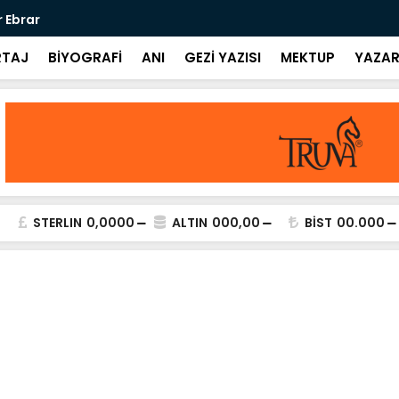
r Ebrar
Eksiliş / Öm
TAJ
BİYOGRAFİ
ANI
GEZİ YAZISI
MEKTUP
YAZAR
STERLIN
0,0000
ALTIN
000,00
BİST
00.000