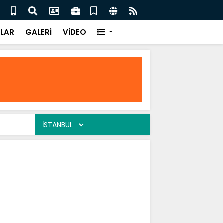
er Ekinci Micingirt
Bu Şe
LAR
GALERİ
VİDEO