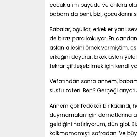
çocuklarım büyüdü ve onlara ola
babam da beni, bizi, çocuklarını 
Babalar, oğullar, erkekler yani, s
de biraz para kokuyor. En azında
aslan ailesini örnek vermiştim, espr
erkeğini doyurur. Erkek aslan yel
tekrar çiftleşebilmek için kendi ya
Vefatından sonra annem, babam h
sustu zaten. Ben? Gerçeği arıyo
Annem çok fedakar bir kadındı, her
duymamaları için damatlarına ayrı 
geldiğini hatırlıyorum, dün gibi. B
kalkmamamıştı sofradan. Ve büyü