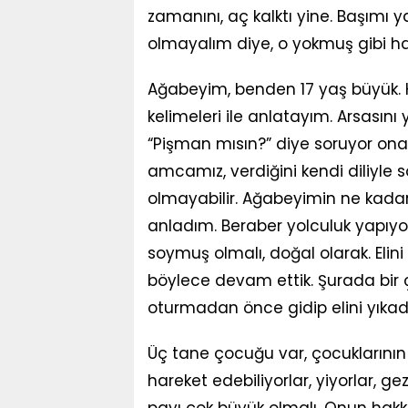
zamanını, aç kalktı yine. Başımı
olmayalım diye, o yokmuş gibi 
Ağabeyim, benden 17 yaş büyük.
kelimeleri ile anlatayım. Arsasını y
“Pişman mısın?” diye soruyor ona
amcamız, verdiğini kendi diliyle s
olmayabilir. Ağabeyimin ne kadar
anladım. Beraber yolculuk yapıyor
soymuş olmalı, doğal olarak. Elin
böylece devam ettik. Şurada bir 
oturmadan önce gidip elini yıkadı
Üç tane çocuğu var, çocuklarının d
hareket edebiliyorlar, yiyorlar, g
payı çok büyük olmalı. Onun hakk