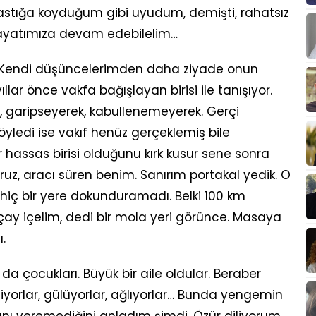
 yastığa koyduğum gibi uyudum, demişti, rahatsız
hayatımıza devam edebilelim…
 Kendi düşüncelerimden daha ziyade onun
ıllar önce vakfa bağışlayan birisi ile tanışıyor.
, garipseyerek, kabullenemeyerek. Gerçi
öyledi ise vakıf henüz gerçeklemiş bile
 hassas birisi olduğunu kırk kusur sene sonra
uz, aracı süren benim. Sanırım portakal yedik. O
i hiç bir yere dokunduramadı. Belki 100 km
çay içelim, dedi bir mola yeri görünce. Masaya
.
a çocukları. Büyük bir aile oldular. Beraber
eziyorlar, gülüyorlar, ağlıyorlar… Bunda yengemin
ını veremediğini anladım şimdi. Özür diliyorum.