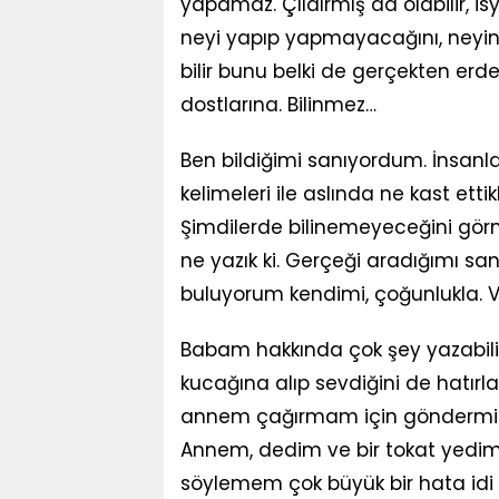
yapamaz. Çıldırmış da olabilir, is
neyi yapıp yapmayacağını, neyin
bilir bunu belki de gerçekten erde
dostlarına. Bilinmez…
Ben bildiğimi sanıyordum. İnsanları
kelimeleri ile aslında ne kast ett
Şimdilerde bilinemeyeceğini gör
ne yazık ki. Gerçeği aradığımı 
buluyorum kendimi, çoğunlukla. V
Babam hakkında çok şey yazabilir
kucağına alıp sevdiğini de hatırl
annem çağırmam için göndermişt
Annem, dedim ve bir tokat yedim
söylemem çok büyük bir hata id