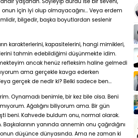
yandır yaşanan. Söyleyip durdu ise bir seveni,
 onun için iyi olup olmayacağını… Veya erdem
mlidir, bilgedir, başka boyutlardan seslenir
n karakterlerini, kapasitelerini, hangi mimikleri,
iklerini tahmin edebildiğimi düşünmekte idim.
mekteyim ancak henüz refleksim haline gelmedi
sanıyorum ama gerçekle kavga ederken
eya gerçek de nedir ki? Belki sadece ben…
im. Oynamadı benimle, bir kez bile olsa. Beni
amıyorum. Ağalığını biliyorum ama. Bir gün
i beni. Kahvede buldum onu, normal olarak.
. Başkalarının yanında annemin onu çağırdığını
i onun düşünce dünyasında. Ama ne zaman ki