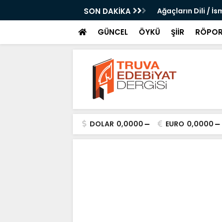
 Altı Şubat Kara Gece Şiirine Dair / Suna
SON DAKİKA
Ağaçların Dili / İs
GÜNCEL
ÖYKÜ
ŞİİR
RÖPOR
DOLAR
0,0000
EURO
0,0000