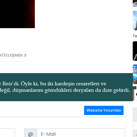
T
YÜZLEŞMEK 3
Website Yorumları
Email
@