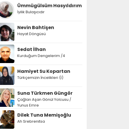
Ümmügülsüm Hasyıldırım
İyilik Bulaşıcıdır
Nevin Bahtişen
Hayat Döngüsü
Sedat İlhan
Kurduğum Dengelerim /4
Hamiyet Su Kopartan
Türkçemizin İncelikleri (I)
Suna Türkmen Güngör
Çağları Aşan Gönül Yolcusu /
Yunus Emre
Dilek Tuna Memişoğlu
Ah Srebrenitsa