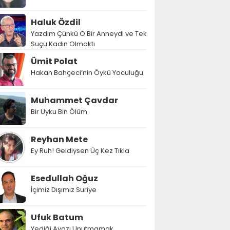
Haluk Özdil
Yazdım Çünkü O Bir Anneydi ve Tek
Suçu Kadın Olmaktı
Ümit Polat
Hakan Bahçeci’nin Öykü Yoculuğu
Muhammet Çavdar
Bir Uyku Bin Ölüm
Reyhan Mete
Ey Ruh! Geldiysen Üç Kez Tıkla
Esedullah Oğuz
İçimiz Dışımız Suriye
Ufuk Batum
Yediği Ayazı Unutmamak