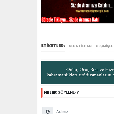
ETİKETLER:
SEDAT İLHAN
GEÇMIŞLE 
NELER
SÖYLENDİ?
Name