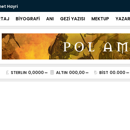
met Hayri
Bir Kitap: 
TAJ
BİYOGRAFİ
ANI
GEZİ YAZISI
MEKTUP
YAZAR
STERLIN
0,0000
ALTIN
000,00
BİST
00.000