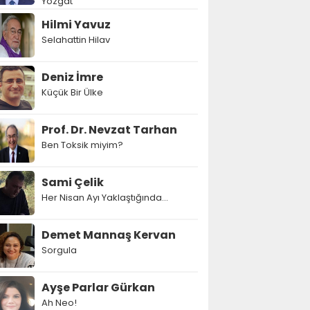
Yozgat
Hilmi Yavuz
Selahattin Hilav
Deniz İmre
Küçük Bir Ülke
Prof. Dr. Nevzat Tarhan
Ben Toksik miyim?
Sami Çelik
Her Nisan Ayı Yaklaştığında...
Demet Mannaş Kervan
Sorgula
Ayşe Parlar Gürkan
Ah Neo!