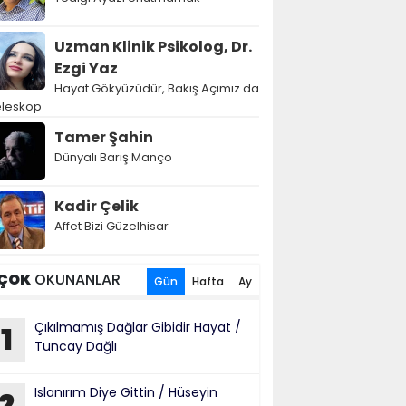
Uzman Klinik Psikolog, Dr.
Ezgi Yaz
Hayat Gökyüzüdür, Bakış Açımız da
eleskop
Tamer Şahin
Dünyalı Barış Manço
Kadir Çelik
Affet Bizi Güzelhisar
ÇOK
OKUNANLAR
Gün
Hafta
Ay
Çıkılmamış Dağlar Gibidir Hayat /
1
Tuncay Dağlı
Islanırım Diye Gittin / Hüseyin
2