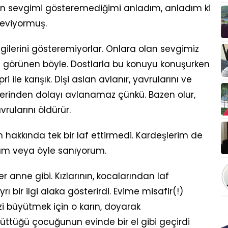
n sevgimi gösteremediğimi anladım, anladım ki
seviyormuş.
evgilerini gösteremiyorlar. Onlara olan sevgimiz
n görünen böyle. Dostlarla bu konuyu konuşurken
i ile karışık. Dişi aslan avlanır, yavrularını ve
elerinden dolayı avlanamaz çünkü. Bazen olur,
vrularını öldürür.
akkında tek bir laf ettirmedi. Kardeşlerim de
rum veya öyle sanıyorum.
 anne gibi. Kızlarının, kocalarından laf
bir ilgi alaka gösterirdi. Evime misafir(!)
izi büyütmek için o karın, doyarak
ttüğü çocuğunun evinde bir el gibi geçirdi