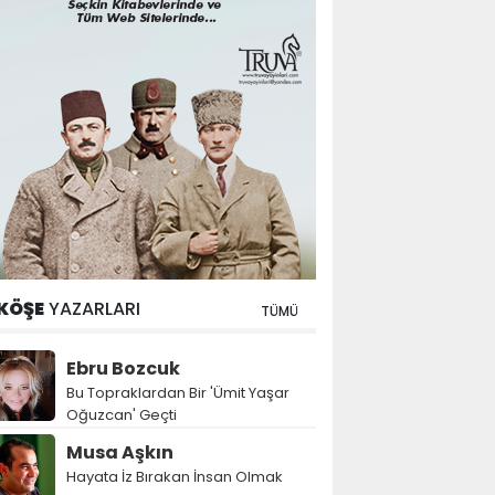
KÖŞE
YAZARLARI
TÜMÜ
Ebru Bozcuk
Bu Topraklardan Bir 'Ümit Yaşar
Oğuzcan' Geçti
Musa Aşkın
Hayata İz Bırakan İnsan Olmak