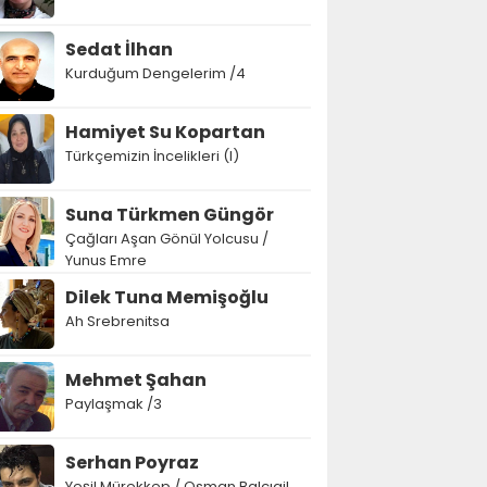
Sedat İlhan
Kurduğum Dengelerim /4
Hamiyet Su Kopartan
Türkçemizin İncelikleri (I)
Suna Türkmen Güngör
Çağları Aşan Gönül Yolcusu /
Yunus Emre
Dilek Tuna Memişoğlu
Ah Srebrenitsa
Mehmet Şahan
Paylaşmak /3
Serhan Poyraz
Yeşil Mürekkep / Osman Balcıgil