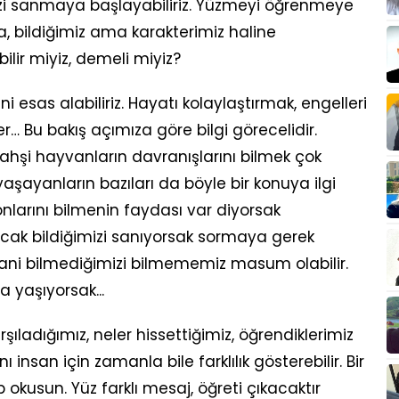
mizi sanmaya başlayabiliriz. Yüzmeyi öğrenmeye
bildiğimiz ama karakterimiz haline
bilir miyiz, demeli miyiz?
i esas alabiliriz. Hayatı kolaylaştırmak, engelleri
r… Bu bakış açımıza göre bilgi görecelidir.
vahşi hayvanların davranışlarını bilmek çok
yaşayanların bazıları da böyle bir konuya ilgi
onlarını bilmenin faydası var diyorsak
Ancak bildiğimizi sanıyorsak sormaya gerek
ani bilmediğimizi bilmememiz masum olabilir.
 yaşıyorsak...
şıladığımız, neler hissettiğimiz, öğrendiklerimiz
ı insan için zamanla bile farklılık gösterebilir. Bir
up okusun. Yüz farklı mesaj, öğreti çıkacaktır