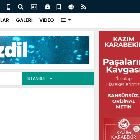
evab-ı Hak / Erdinç Savaşçı
Kend
LAR
GALERİ
VİDEO