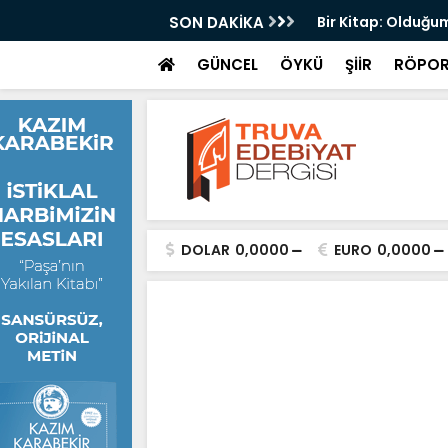
yri
SON DAKİKA
Bir Kitap: Olduğum
GÜNCEL
ÖYKÜ
ŞİİR
RÖPOR
DOLAR
0,0000
EURO
0,0000