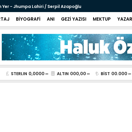
 Yer - Jhumpa Lahiri / Serpil Azapoğlu
Amaliya - C
TAJ
BİYOGRAFİ
ANI
GEZİ YAZISI
MEKTUP
YAZAR
STERLIN
0,0000
ALTIN
000,00
BİST
00.000