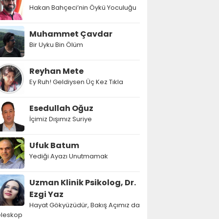
Hakan Bahçeci’nin Öykü Yoculuğu
Muhammet Çavdar
Bir Uyku Bin Ölüm
Reyhan Mete
Ey Ruh! Geldiysen Üç Kez Tıkla
Esedullah Oğuz
İçimiz Dışımız Suriye
Ufuk Batum
Yediği Ayazı Unutmamak
Uzman Klinik Psikolog, Dr.
Ezgi Yaz
Hayat Gökyüzüdür, Bakış Açımız da
eleskop