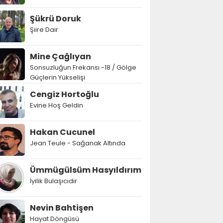
Şükrü Doruk
Şiire Dair
Mine Çağlıyan
Sonsuzluğun Frekansı -18 / Gölge
Güçlerin Yükselişi
Cengiz Hortoğlu
Evine Hoş Geldin
Hakan Cucunel
Jean Teule - Sağanak Altında
Ümmügülsüm Hasyıldırım
İyilik Bulaşıcıdır
Nevin Bahtişen
Hayat Döngüsü