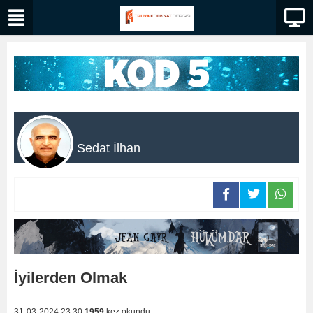
Sedat İlhan
İyilerden Olmak
31-03-2024 23:30
1959
kez okundu.