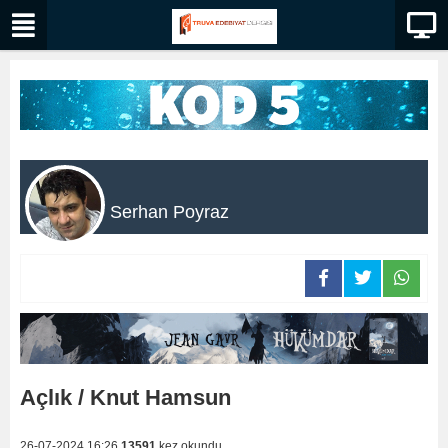
Serhan Poyraz
Açlık / Knut Hamsun
26-07-2024 16:26
13591
kez okundu.