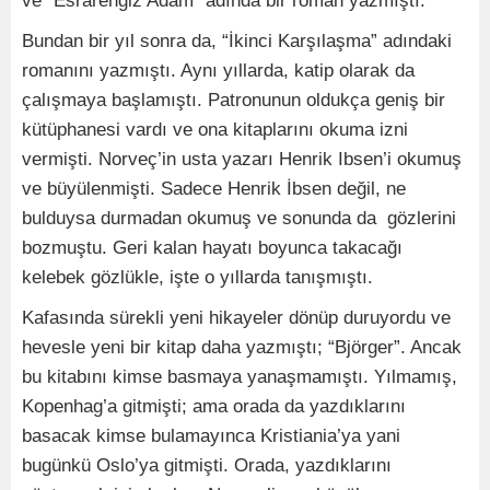
ve “Esrarengiz Adam” adında bir roman yazmıştı.
Bundan bir yıl sonra da, “İkinci Karşılaşma” adındaki
romanını yazmıştı. Aynı yıllarda, katip olarak da
çalışmaya başlamıştı. Patronunun oldukça geniş bir
kütüphanesi vardı ve ona kitaplarını okuma izni
vermişti. Norveç’in usta yazarı Henrik Ibsen’i okumuş
ve büyülenmişti. Sadece Henrik İbsen değil, ne
bulduysa durmadan okumuş ve sonunda da gözlerini
bozmuştu. Geri kalan hayatı boyunca takacağı
kelebek gözlükle, işte o yıllarda tanışmıştı.
Kafasında sürekli yeni hikayeler dönüp duruyordu ve
hevesle yeni bir kitap daha yazmıştı; “Björger”. Ancak
bu kitabını kimse basmaya yanaşmamıştı. Yılmamış,
Kopenhag’a gitmişti; ama orada da yazdıklarını
basacak kimse bulamayınca Kristiania’ya yani
bugünkü Oslo’ya gitmişti. Orada, yazdıklarını