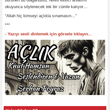
bürünen bu olağanüstü, nefes kesici anlatımı
okuyunca söylenecek tek bir cümle kalıyor…
“Allah hiç kimseyi açlıkla sınamasın…”
***
- Yazıyı sesli dinlemek için görsele tıklayın...