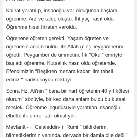
Kainat yaratılıp, insanoğlu var olduğunda başladı
öğrenme. Arz ve talep oluştu. İhtiyaç hasıl oldu.
Öğrenme hissi fıtraten varoldu.
Öğrenene öğreten gerekti. Yaşam öğreten ve
öğrenenle anlam buldu. İlk Allah (c.c) peygamberini
öğretti. Peygamber de ümmetini. İlk "Oku!" emriyle
başladı öğrenme. Kutsallık hasıl oldu öğretende.
Efendimiz'in "Beşikten mezara kadar ilim tahsil
ediniz." hadisi koydu noktayı.
Sonra Hz. Ali'nin " bana bir harf öğretenin 40 yıl kölesi
olurum" sözüyle, bir kez daha anlam buldu bu kutsal
meslek. Öğrenme içgüdüsüyle yaratılan insanoğlu,
elbette ilk emre tabi olmalıydı.
Mevlânâ - ı Celaleddin- i Rumi " bildiklerim,
bilmediklerimin yanında, deryada bir damla bile değil"