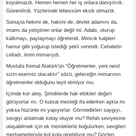
koyulmazdı. Hemen hemen her iş onlara danışılırdı.
Güvenilirdi. Yüzlerinde tebessüm eksik olmazdı.
Sonuçta hekimi de, hakimi de, devlet adamını da,
imamı da yetiştiren onlar değil mi. Adabı, oturup
kalkmayı, paylaşmayı öğretendi. Minicik kalpleri
hamur gibi yoğurup istediği şekli verendi. Cehaletin
celladı, ilmin mimarıydı.
Mustafa Kemal Atatürk'ün "Öğretmenler, yeni nesil
sizin eseriniz olacaktır" sözü, geleceğin mimarının
öğretmenler olduğunu teyit etmiyor mu.
İçimde kor ateş. Şimdilerde hak ettikleri değeri
görüyorlar mı. O kutsal mesleği ifa ederken aşkla mı
yoksa hüzünle mi yapıyorlar. Görmedikleri saygıyı,
sevgiyi anlatmak kolay oluyor mu? Refah seviyesine
ulaşabilmek için ek mesleklerle boğulurken, sevgileri
merhametleriyle kol kola girebiliyor mu? Gözleri