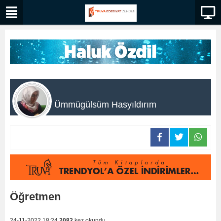
Ümmügülsüm Hasyıldırım
Öğretmen
24-11-2022 18:24
2082
kez okundu.