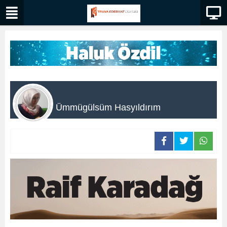
Ümmügülsüm Hasyıldırım