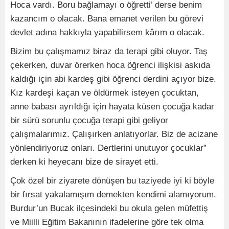
Hoca vardı. Boru bağlamayı o öğretti’ derse benim
kazancım o olacak. Bana emanet verilen bu görevi
devlet adına hakkıyla yapabilirsem kârım o olacak.
Bizim bu çalışmamız biraz da terapi gibi oluyor. Taş
çekerken, duvar örerken hoca öğrenci ilişkisi askıda
kaldığı için abi kardeş gibi öğrenci derdini açıyor bize.
Kız kardeşi kaçan ve öldürmek isteyen çocuktan,
anne babası ayrıldığı için hayata küsen çocuğa kadar
bir sürü sorunlu çocuğa terapi gibi geliyor
çalışmalarımız. Çalışırken anlatıyorlar. Biz de acizane
yönlendiriyoruz onları. Dertlerini unutuyor çocuklar”
derken ki heyecanı bize de sirayet etti.
Çok özel bir ziyarete dönüşen bu taziyede iyi ki böyle
bir fırsat yakalamışım demekten kendimi alamıyorum.
Burdur’un Bucak ilçesindeki bu okula gelen müfettiş
ve Miilli Eğitim Bakanının ifadelerine göre tek olma