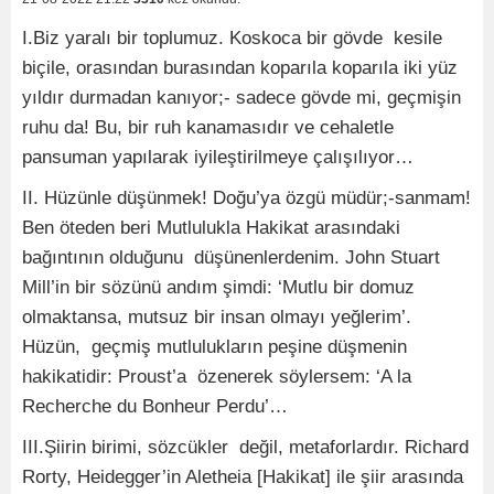
I.Biz yaralı bir toplumuz. Koskoca bir gövde kesile
biçile, orasından burasından koparıla koparıla iki yüz
yıldır durmadan kanıyor;- sadece gövde mi, geçmişin
ruhu da! Bu, bir ruh kanamasıdır ve cehaletle
pansuman yapılarak iyileştirilmeye çalışılıyor…
II. Hüzünle düşünmek! Doğu’ya özgü müdür;-sanmam!
Ben öteden beri Mutlulukla Hakikat arasındaki
bağıntının olduğunu düşünenlerdenim. John Stuart
Mill’in bir sözünü andım şimdi: ‘Mutlu bir domuz
olmaktansa, mutsuz bir insan olmayı yeğlerim’.
Hüzün, geçmiş mutlulukların peşine düşmenin
hakikatidir: Proust’a özenerek söylersem: ‘A la
Recherche du Bonheur Perdu’…
III.Şiirin birimi, sözcükler değil, metaforlardır. Richard
Rorty, Heidegger’in Aletheia [Hakikat] ile şiir arasında