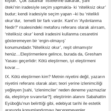
kişidir. ‘Çok Satanlar’ listelerine bakarak, yani
öteki’nin iradesiyle seçim yapmakla- ki ‘niteliksiz okur’
budur; kendi iradesiyle seçim yapan –ki bu ‘nitelikli
okur’dur, temelli bir fark vardır. Kant’ın ‘Aydınlanma
Nedir?’ risalesindeki metaforu referans olarak alırsam,
‘niteliksiz okur’ kendi iradesini kullanma cesaretini
gösteremeyen bir ‘ergin-olmayış’
konumundadır.’Niteliksiz okur’, reşit olmamıştır
henüz…Eleştirmenlere gelince, burada da, Gresham
Yasası geçerlidir: Kötü eleştirmen, iyi eleştirmeni
kovar…
IX. Kötü eleştirmen kim? Metnin niyetini değil, yazarın
niyetini referans olarak alan; teori yerine izlenimciliği
yeğleyen [sahi, ‘izlenimciler’ neden deneme yazmazlar
da, eleştiriye sıvanırlar?]; eleştirinin alanını Sabahattin
Eyüboğlu’nun belirttiği gibi, edebiyat tarihi ile estetik
arasında konumlandırmayı beceremeyenler…