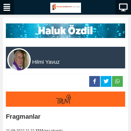
Hilmi Yavuz
Fragmanlar
21-08-2022 21:22
3310
kez okundu.