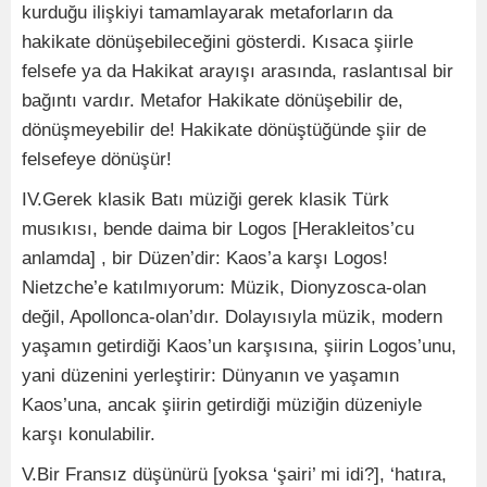
kurduğu ilişkiyi tamamlayarak metaforların da
hakikate dönüşebileceğini gösterdi. Kısaca şiirle
felsefe ya da Hakikat arayışı arasında, raslantısal bir
bağıntı vardır. Metafor Hakikate dönüşebilir de,
dönüşmeyebilir de! Hakikate dönüştüğünde şiir de
felsefeye dönüşür!
IV.Gerek klasik Batı müziği gerek klasik Türk
musıkısı, bende daima bir Logos [Herakleitos’cu
anlamda] , bir Düzen’dir: Kaos’a karşı Logos!
Nietzche’e katılmıyorum: Müzik, Dionyzosca-olan
değil, Apollonca-olan’dır. Dolayısıyla müzik, modern
yaşamın getirdiği Kaos’un karşısına, şiirin Logos’unu,
yani düzenini yerleştirir: Dünyanın ve yaşamın
Kaos’una, ancak şiirin getirdiği müziğin düzeniyle
karşı konulabilir.
V.Bir Fransız düşünürü [yoksa ‘şairi’ mi idi?], ‘hatıra,