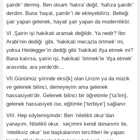
şairdir’ dermiş. Ben olsam ‘hatıra’ değil, ‘hafıza şairdir’
derdim. Buna ‘hayal, şairdir’i de ekleyebiliriz. Belleği
şair yapan gelenek, hayali şair yapan da modernliktir.
VI .Şairin işi hakikati aramak değildir. Ya nedir? İbn
Arabi’nin dediği gibi, ‘hakikati mecazla örtmek’ mi,
yoksa Heidegger’in dediği gibi ‘hakikati ifşa etmek mi?
Bana kalırsa, şairin işi, hakikati ’örtmek’le ‘ifşa etmek’
arasında, ara yerde’dir…
VII.Günümüz şiirinde eksi[k] olan Lirizm ya da müzik
ve gelenek bilinci, demeyeyim ama gelenek
hassasiyeti’dir. Gelenek bilinci bir öğretimle [‘ta’lim],
gelenek hassasiyeti ise, eğitimle [‘terbiye’] sağlanır.
VIII. Hep söylemişimdir: Ben ‘nitelikli okur’dan
yanayım. Nitelikli okur, seçimini kendi donanımı ile,
‘niteliksiz okur’ ise başkalarının tercihleri ile yapan