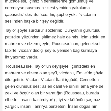
mücadelesi, içimizin derinliklerine gömülmüş ve
neredeyse susmuş bir sesi yeniden yakalama
çabasıdır,’ der. Bu ‘ses, hiç şüphe yok, ‘vicdanın
sesi’nden başka bir şey değildir.
Taylor şöyle sürdürür sözlerini: ‘Dünyanın gürültüsü
patırdısı yüzünden işitilmez hale gelmiş, içimizdeki en
mahrem ve elzem şeyle, Rousseau’nun, geleneksel
tabirle ‘vicdan’ dediği şeyle, yeniden bağ kurmaya
ihtiyacımız vardır.’
Rousseau ise, Taylor’un deyişiyle ‘içimizdeki en
mahrem ve elzem olan şey’i, vicdan’ı, Emile’de şöyle
dile getirir: Vicdan! Vicdan! İlahî içgüdü, Cennetten
gelen ölümsüz ses; aslen cahil ve sınırlı ama yine de
zeki ve özgür olan bir yaratığın (Rousseau, burada
elbette ‘insan’ı kastediyor!) ; iyi ve kötünün şaşmaz
yargıcı, insanı Tanrı’ya benzeten! İnsan doğasının