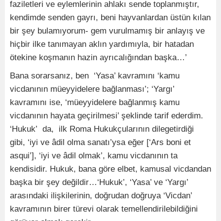
faziletleri ve eylemlerinin ahlakı sende toplanmıştır,
kendimde senden gayrı, beni hayvanlardan üstün kılan
bir şey bulamıyorum- gem vurulmamış bir anlayış ve
hiçbir ilke tanımayan aklın yardımıyla, bir hatadan
ötekine koşmanın hazin ayrıcalığından başka…’
Bana sorarsanız, ben ‘Yasa’ kavramını ‘kamu
vicdanının müeyyidelere bağlanması’; ‘Yargı’
kavramını ise, ‘müeyyidelere bağlanmış kamu
vicdanının hayata geçirilmesi’ şeklinde tarif ederdim.
‘Hukuk’ da, ilk Roma Hukukçularının dilegetirdiği
gibi, ‘iyi ve âdil olma sanatı’ysa eğer [‘Ars boni et
asqui’], ‘iyi ve âdil olmak’, kamu vicdanının ta
kendisidir. Hukuk, bana göre elbet, kamusal vicdandan
başka bir şey değildir…‘Hukuk’, ‘Yasa’ ve ‘Yargı’
arasındaki ilişkilerinin, doğrudan doğruya ‘Vicdan’
kavramının birer türevi olarak temellendirilebildiğini