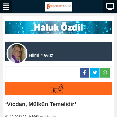
Hilmi Yavuz
‘Vicdan, Mülkün Temelidir’
01-12-2022 22:19
3063
kez okundu.