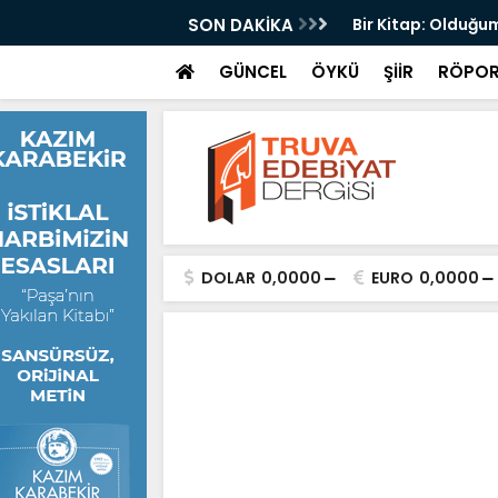
yri
SON DAKİKA
Bir Kitap: Olduğum
GÜNCEL
ÖYKÜ
ŞİİR
RÖPOR
DOLAR
0,0000
EURO
0,0000