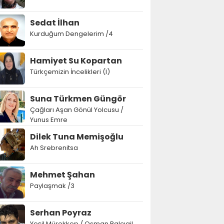
Sedat İlhan
Kurduğum Dengelerim /4
Hamiyet Su Kopartan
Türkçemizin İncelikleri (I)
Suna Türkmen Güngör
Çağları Aşan Gönül Yolcusu /
Yunus Emre
Dilek Tuna Memişoğlu
Ah Srebrenitsa
Mehmet Şahan
Paylaşmak /3
Serhan Poyraz
Yeşil Mürekkep / Osman Balcıgil