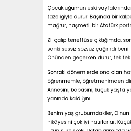
Çocukluğumun eski sayfalarında 
tazeliğiyle durur. Başında bir kalp
mağrur, haşmetli bir Atatürk port
Zil çalıp teneffüse çıktığımda, so
sanki sessiz sözsüz çağırırdı beni.
Önünden geçerken durur, tek tek
Sonraki dönemlerde ona olan hay
öğrenmemle, öğretmenimden dinle
Annesini, babasını, küçük yaşta yet
yanında kaldığını…
Benim yaş grubumdakiler, O’nun d
hikâyesini çok iyi hatırlarlar. Kü
uzun süre ilkokul kitaplarımızda ye