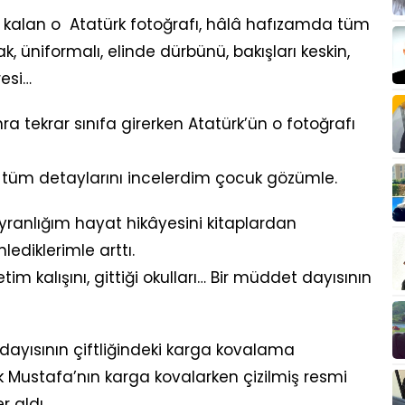
kalan o Atatürk fotoğrafı, hâlâ hafızamda tüm
ak, üniformalı, elinde dürbünü, bakışları keskin,
resi…
nra tekrar sınıfa girerken Atatürk’ün o fotoğrafı
 tüm detaylarını incelerdim çocuk gözümle.
ranlığım hayat hikâyesini kitaplardan
diklerimle arttı.
im kalışını, gittiği okulları… Bir müddet dayısının
ayısının çiftliğindeki karga kovalama
çük Mustafa’nın karga kovalarken çizilmiş resmi
r aldı.