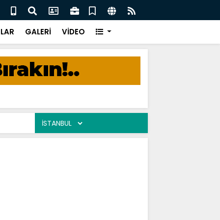
evab-ı Hak / Erdinç Savaşçı
Kend
LAR
GALERİ
VİDEO