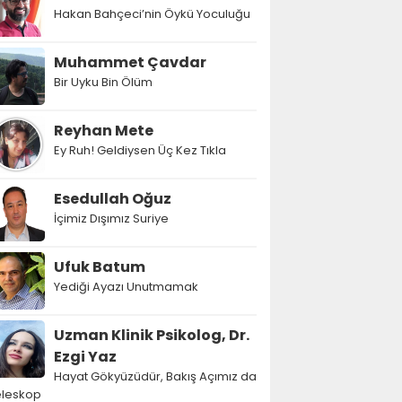
Hakan Bahçeci’nin Öykü Yoculuğu
Muhammet Çavdar
Bir Uyku Bin Ölüm
Reyhan Mete
Ey Ruh! Geldiysen Üç Kez Tıkla
Esedullah Oğuz
İçimiz Dışımız Suriye
Ufuk Batum
Yediği Ayazı Unutmamak
Uzman Klinik Psikolog, Dr.
Ezgi Yaz
Hayat Gökyüzüdür, Bakış Açımız da
eleskop