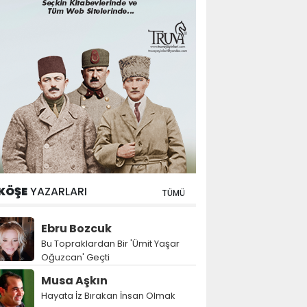
KÖŞE
YAZARLARI
TÜMÜ
Ebru Bozcuk
Bu Topraklardan Bir 'Ümit Yaşar
Oğuzcan' Geçti
Musa Aşkın
Hayata İz Bırakan İnsan Olmak