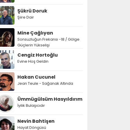
Şükrü Doruk
Şiire Dair
Mine Çağlıyan
Sonsuzluğun Frekansı -18 / Gölge
Güçlerin Yükselişi
Cengiz Hortoğlu
Evine Hoş Geldin
Hakan Cucunel
Jean Teule - Sağanak Altında
Ümmügülsüm Hasyıldırım
İyilik Bulaşıcıdır
Nevin Bahtişen
Hayat Döngüsü