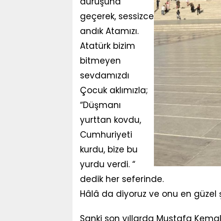
duruşuna
geçerek, sessizce
andık Atamızı.
Atatürk bizim
bitmeyen
sevdamızdı
Çocuk aklımızla;
“Düşmanı
yurttan kovdu,
Cumhuriyeti
kurdu, bize bu
yurdu verdi. “
dedik her seferinde.
Hâlâ da diyoruz ve onu en güzel 
Sanki son yıllarda Mustafa Kema