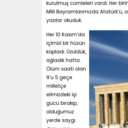
kurulmuş cümleleri vardı. Her bir
Milli Bayramlarımızda Atatürk’ü, on
yazılar okuduk.
Her 10 Kasım’da
içimizi bir hüzün
kapladı. Üzüldük,
ağladık hatta.
Ölüm saati olan
9’u 5 geçe
milletçe
elimizdeki işi
gücü bırakıp,
olduğumuz
yerde saygı