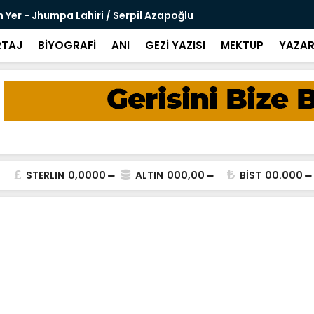
 Yer - Jhumpa Lahiri / Serpil Azapoğlu
Amaliya - C
TAJ
BİYOGRAFİ
ANI
GEZİ YAZISI
MEKTUP
YAZAR
STERLIN
0,0000
ALTIN
000,00
BİST
00.000