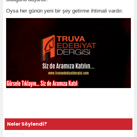
Oysa her günün yeni bir şey getirme ihtimali vardır.
Neler Söylendi?