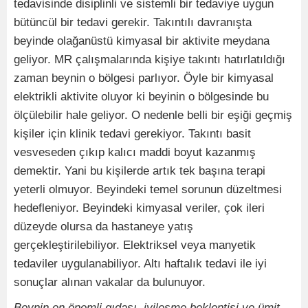
tedavisinde disiplinli ve sistemli bir tedaviye uygun
bütüncül bir tedavi gerekir. Takıntılı davranışta
beyinde olağanüstü kimyasal bir aktivite meydana
geliyor. MR çalışmalarında kişiye takıntı hatırlatıldığı
zaman beynin o bölgesi parlıyor. Öyle bir kimyasal
elektrikli aktivite oluyor ki beyinin o bölgesinde bu
ölçülebilir hale geliyor. O nedenle belli bir eşiği geçmiş
kişiler için klinik tedavi gerekiyor. Takıntı basit
vesveseden çıkıp kalıcı maddi boyut kazanmış
demektir. Yani bu kişilerde artık tek başına terapi
yeterli olmuyor. Beyindeki temel sorunun düzeltmesi
hedefleniyor. Beyindeki kimyasal veriler, çok ileri
düzeyde olursa da hastaneye yatış
gerçekleştirilebiliyor. Elektriksel veya manyetik
tedaviler uygulanabiliyor. Altı haftalık tedavi ile iyi
sonuçlar alınan vakalar da bulunuyor.
Beynin en önemli gıdası, iyileşme beklentisi ve ümit