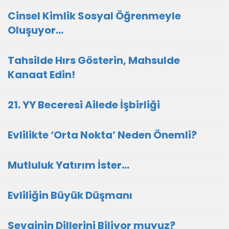
Cinsel Kimlik Sosyal Öğrenmeyle
Oluşuyor...
Tahsilde Hırs Gösterin, Mahsulde
Kanaat Edin!
21. YY Beceresi Ailede İşbirliği
Evlilikte ‘Orta Nokta’ Neden Önemli?
Mutluluk Yatırım İster…
Evliliğin Büyük Düşmanı
Sevginin Dillerini Biliyor muyuz?