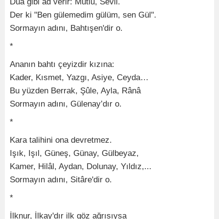
Dua gibi ad verir: Mutlu, Sevil.
Der ki "Ben gülemedim gülüm, sen Gül".
Sormayın adını, Bahtışen'dir o.
*
Ananın bahtı çeyizdir kızına:
Kader, Kısmet, Yazgı, Asiye, Ceyda…
Bu yüzden Berrak, Şûle, Ayla, Rânâ
Sormayın adını, Gülenay’dır o.
*
Kara talihini ona devretmez.
Işık, Işıl, Güneş, Günay, Gülbeyaz,
Kamer, Hilâl, Aydan, Dolunay, Yıldız,...
Sormayın adını, Sitâre'dir o.
*
İlknur, İlkay'dır ilk göz ağrısıysa