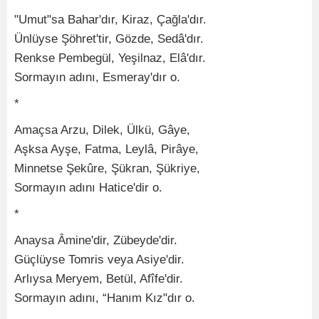
"Umut"sa Bahar'dır, Kiraz, Çağla'dır.
Ünlüyse Şöhret'tir, Gözde, Sedâ'dır.
Renkse Pembegül, Yeşilnaz, Elâ'dır.
Sormayın adını, Esmeray'dır o.
*
Amaçsa Arzu, Dilek, Ülkü, Gâye,
Aşksa Ayşe, Fatma, Leylâ, Pirâye,
Minnetse Şekûre, Şükran, Şükriye,
Sormayın adını Hatice'dir o.
*
Anaysa Âmine'dir, Zübeyde'dir.
Güçlüyse Tomris veya Asiye'dir.
Arlıysa Meryem, Betül, Afîfe'dir.
Sormayın adını, “Hanım Kız"dır o.