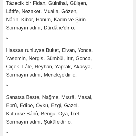
Tâzecik bir Fidan, Gülnihal, Gülşen,
Lâtife, Nezaket, Mualla, Gözen,
Nârin, Kibar, Hanım, Kadın ve Şirin.
Sormayın adını, Dürdâne'dir o.
*
Hassas ruhluysa Buket, Elvan, Yonca,
Yasemin, Nergis, Sümbül, Itır, Gonca,
Çiçek, Lâle, Reyhan, Yaprak, Akasya,
Sormayın adını, Menekşe'dir o.
*
Sanatsa Beste, Nağme, Mısrâ, Masal,
Ebrû, Edîbe, Öykü, Ezgi, Gazel,
Kültürse Bânû, Bengü, Oya, İzel.
Sormayın adını, Şükûfe'dir o.
*