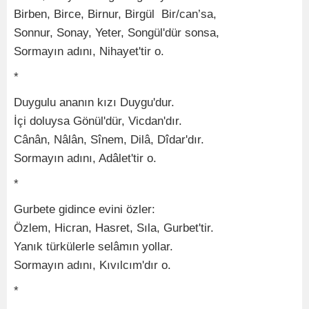
Birben, Birce, Birnur, Birgül Bir/can’sa,
Sonnur, Sonay, Yeter, Songül'dür sonsa,
Sormayın adını, Nihayet'tir o.
*
Duygulu ananın kızı Duygu'dur.
İçi doluysa Gönül'dür, Vicdan'dır.
Cânân, Nâlân, Sînem, Dilâ, Dîdar'dır.
Sormayın adını, Adâlet'tir o.
*
Gurbete gidince evini özler:
Özlem, Hicran, Hasret, Sıla, Gurbet'tir.
Yanık türkülerle selâmın yollar.
Sormayın adını, Kıvılcım'dır o.
*