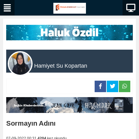
Hamiyet Su Kopartan
Sormayın Adını
07-09-2022 00:31
4204
kez okundu.