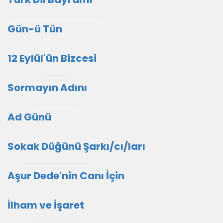
Gün-ü Tün
12 Eylül'ün Bizcesi
Sormayın Adını
Ad Günü
Sokak Düğünü Şarkı/cı/ları
Aşur Dede'nin Canı İçin
İlham ve İşaret