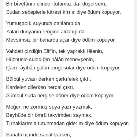
Bir bîvefânın elinde -tutamaz da- düşersem,
Sudan sebeplerle kitresi kırılır diye ödüm kopuyor.
Yumuşacık suyunda canlanıp da
Yalan dünyanın rengine aldanıp da
Mevsimsiz bir baharda açar diye ödüm kopuyor.
Vahdeti çizdiğin Elif'in, tek yapraklı lâlenin,
Hüznünle suladığın nâlân menevşenin,
Çam râyihâlı gülün rengi solar diye ödüm kopuyor.
Bülbül yuvası derken çarkıfelek çıktı.
Kardelen dilerken hercai çıktı.
Sümbül suda nergise döner diye ödüm kopuyor.
Meğer, ne zormuş suya yazı yazmak,
Beyhûde bir ömrü takvimden saymak,
Tırnaklarımla tutunmadan giderim diye ödüm kopuyor.
Sanatın içinde sanat varken,