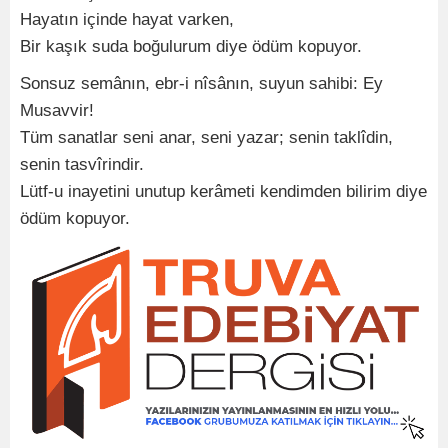
Hayatın içinde hayat varken,
Bir kaşık suda boğulurum diye ödüm kopuyor.
Sonsuz semânın, ebr-i nîsânın, suyun sahibi: Ey
Musavvir!
Tüm sanatlar seni anar, seni yazar; senin taklîdin,
senin tasvîrindir.
Lütf-u inayetini unutup kerâmeti kendimden bilirim diye
ödüm kopuyor.