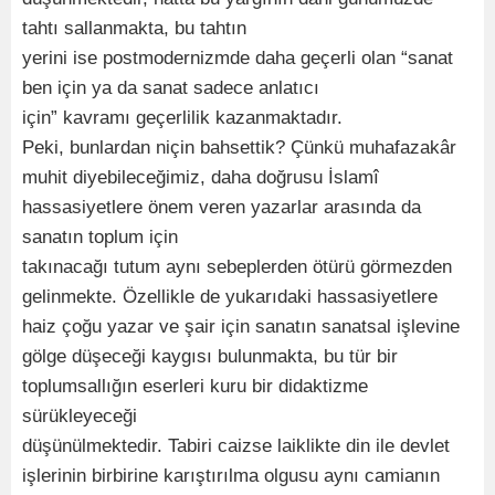
tahtı sallanmakta, bu tahtın
yerini ise postmodernizmde daha geçerli olan “sanat
ben için ya da sanat sadece anlatıcı
için” kavramı geçerlilik kazanmaktadır.
Peki, bunlardan niçin bahsettik? Çünkü muhafazakâr
muhit diyebileceğimiz, daha doğrusu İslamî
hassasiyetlere önem veren yazarlar arasında da
sanatın toplum için
takınacağı tutum aynı sebeplerden ötürü görmezden
gelinmekte. Özellikle de yukarıdaki hassasiyetlere
haiz çoğu yazar ve şair için sanatın sanatsal işlevine
gölge düşeceği kaygısı bulunmakta, bu tür bir
toplumsallığın eserleri kuru bir didaktizme
sürükleyeceği
düşünülmektedir. Tabiri caizse laiklikte din ile devlet
işlerinin birbirine karıştırılma olgusu aynı camianın