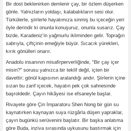
Bir dost beklenirken demlenir çay, bir özlem düşerken
gönle. Yalnızların yoldaşı, kalabalıkların sesi olur.
Türkülerle, şiirlerle hayatımıza sinmiş bu içeceğin yeri
öyle derindir ki onunla konuşuruz, onunla susarız. Çay
bizde, Karadeniz’in yağmurlu ikliminden gelir. Toprağın
sabrıyla, çiftçinin emeğiyle büyür. Sıcacık yürekleri,
kırık gönülleri onarır.
Anadolu insanının misafirperverliğinde, “Bir çay içer
misin?” sorusu yalnızca bir teklif değil, içten bir
davettir; gönül kapısının aralandığı andır. Şiirlerin içine
sızan bu zarif içecek, hayatın pek çok sahnesinde
başroldedir. Çayın hikâyesi ise efsaneyle başlar.
Rivayete göre Çin İmparatoru Shen Nong bir gün su
kaynatırken kaynayan suya rüzgârla düşen yapraklar,
çayın bugünkü serüvenini başlatır. Bir başka anlatıma
göre Buda, inziva sırasında uykusunu bastırmak için