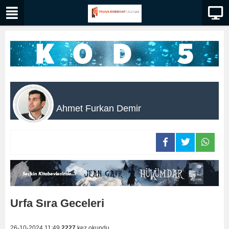
Ahmet Furkan Demir
Urfa Sıra Geceleri
26-10-2024 11:49
2227
kez okundu.