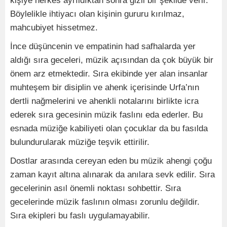
kişiye herkes ayrıldıktan sonra gizli bir şekilde verir.
Böylelikle ihtiyacı olan kişinin gururu kırılmaz,
mahcubiyet hissetmez.
İnce düşüncenin ve empatinin had safhalarda yer
aldığı sıra geceleri, müzik açısından da çok büyük bir
önem arz etmektedir. Sıra ekibinde yer alan insanlar
muhteşem bir disiplin ve ahenk içerisinde Urfa’nın
dertli nağmelerini ve ahenkli notalarını birlikte icra
ederek sıra gecesinin müzik faslını eda ederler. Bu
esnada müziğe kabiliyeti olan çocuklar da bu fasılda
bulundurularak müziğe teşvik ettirilir.
Dostlar arasında cereyan eden bu müzik ahengi çoğu
zaman kayıt altına alınarak da anılara sevk edilir. Sıra
gecelerinin asıl önemli noktası sohbettir. Sıra
gecelerinde müzik faslının olması zorunlu değildir.
Sıra ekipleri bu faslı uygulamayabilir.