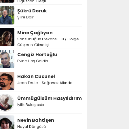
Oğuzcan' Geçti
Şükrü Doruk
Şiire Dair
Mine Çağlıyan
Sonsuzluğun Frekansı -18 / Gölge
Güçlerin Yükselişi
Cengiz Hortoğlu
Evine Hoş Geldin
Hakan Cucunel
Jean Teule - Sağanak Altında
Ümmügülsüm Hasyıldırım
İyilik Bulaşıcıdır
Nevin Bahtişen
Hayat Döngüsü