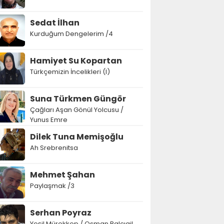
Sedat İlhan
Kurduğum Dengelerim /4
Hamiyet Su Kopartan
Türkçemizin İncelikleri (I)
Suna Türkmen Güngör
Çağları Aşan Gönül Yolcusu /
Yunus Emre
Dilek Tuna Memişoğlu
Ah Srebrenitsa
Mehmet Şahan
Paylaşmak /3
Serhan Poyraz
Yeşil Mürekkep / Osman Balcıgil