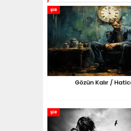
ŞİİR
Gözün Kalır / Hatic
ŞİİR