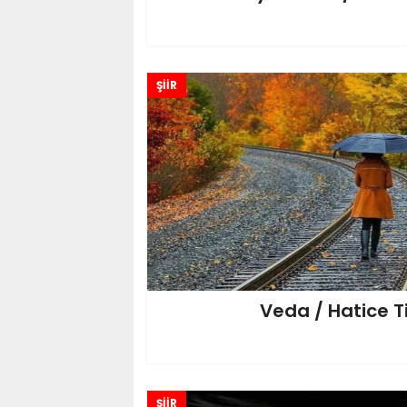
ŞİİR
Veda / Hatice T
ŞİİR