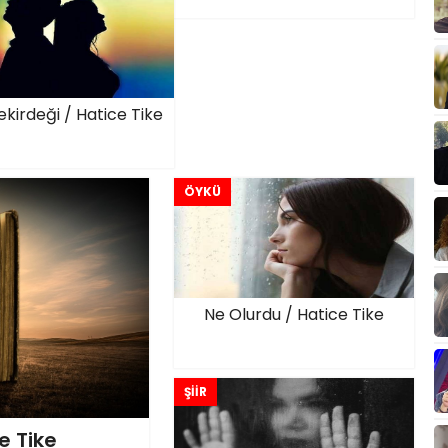
ekirdeği / Hatice Tike
ÖYKÜ
Ne Olurdu / Hatice Tike
ŞİİR
e Tike