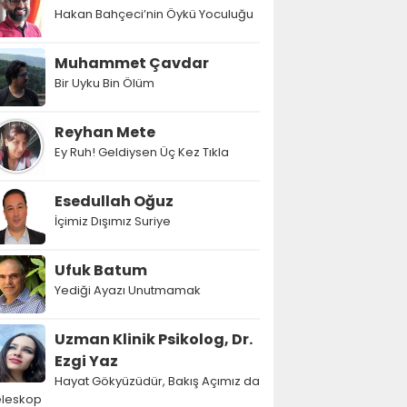
Hakan Bahçeci’nin Öykü Yoculuğu
Muhammet Çavdar
Bir Uyku Bin Ölüm
Reyhan Mete
Ey Ruh! Geldiysen Üç Kez Tıkla
Esedullah Oğuz
İçimiz Dışımız Suriye
Ufuk Batum
Yediği Ayazı Unutmamak
Uzman Klinik Psikolog, Dr.
Ezgi Yaz
Hayat Gökyüzüdür, Bakış Açımız da
eleskop