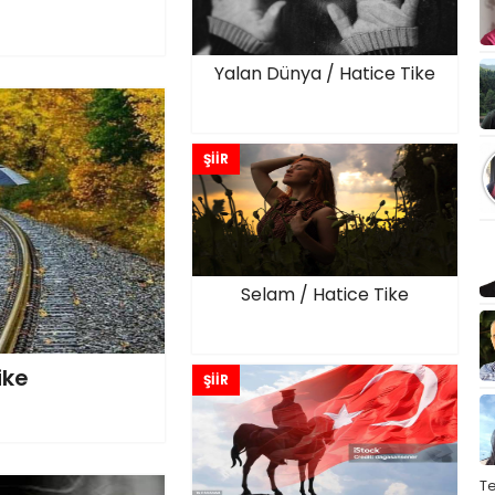
Yalan Dünya / Hatice Tike
ŞİİR
Selam / Hatice Tike
ike
ŞİİR
T