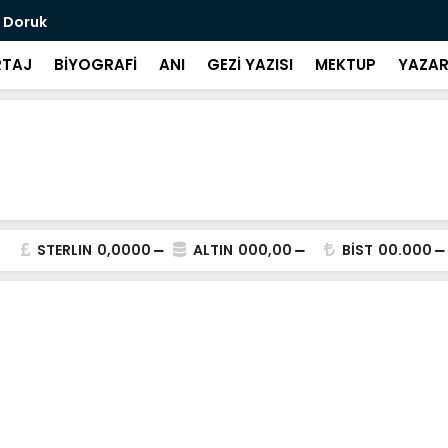
ü Doruk
Yaş / Mehm
TAJ
BİYOGRAFİ
ANI
GEZİ YAZISI
MEKTUP
YAZAR
STERLIN
0,0000
ALTIN
000,00
BİST
00.000