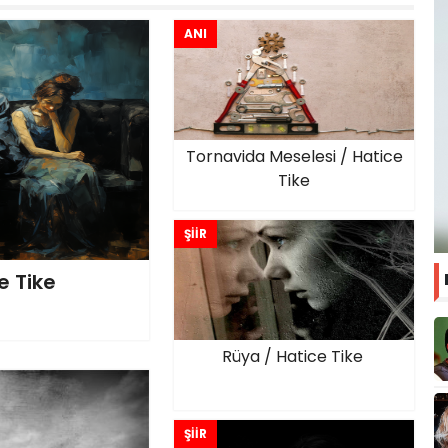
ANI
Tornavida Meselesi / Hatice
Tike
ŞİİR
e Tike
Rüya / Hatice Tike
ŞİİR