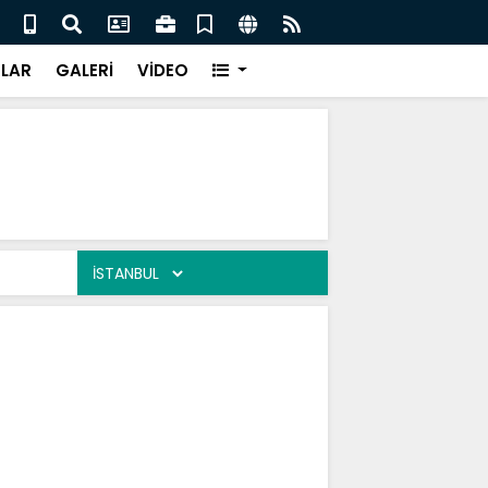
et Toy
Nabi
LAR
GALERİ
VİDEO