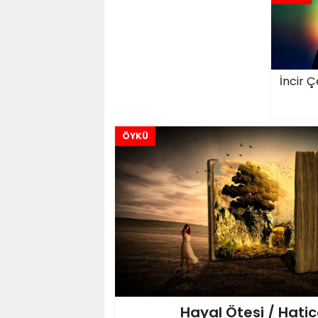
İncir Ç
ÖYKÜ
Hayal Ötesi / Hatic