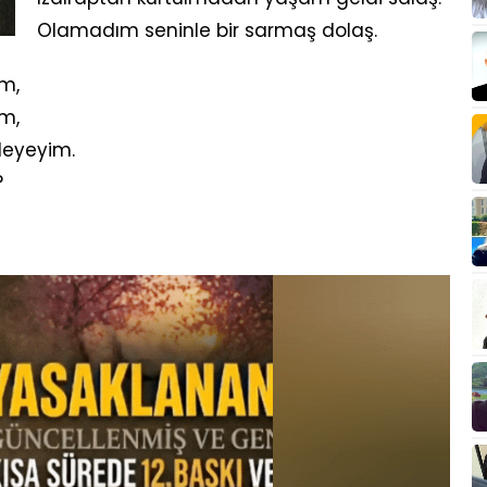
Olamadım seninle bir sarmaş dolaş.
im,
im,
leyeyim.
?