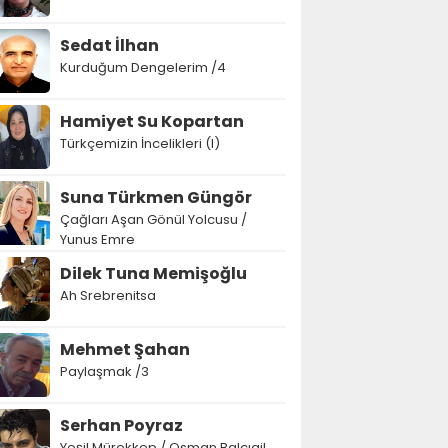
Sedat İlhan
Kurduğum Dengelerim /4
Hamiyet Su Kopartan
Türkçemizin İncelikleri (I)
Suna Türkmen Güngör
Çağları Aşan Gönül Yolcusu /
Yunus Emre
Dilek Tuna Memişoğlu
Ah Srebrenitsa
Mehmet Şahan
Paylaşmak /3
Serhan Poyraz
Yeşil Mürekkep / Osman Balcıgil