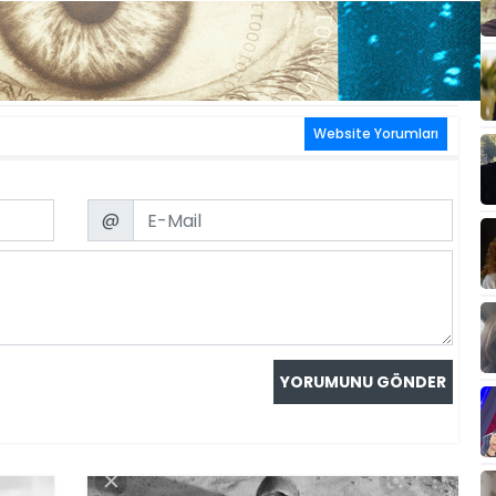
Website Yorumları
Email
@