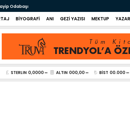
uayip Odabaşı
Yaşadığım G
TAJ
BİYOGRAFİ
ANI
GEZİ YAZISI
MEKTUP
YAZAR
STERLIN
0,0000
ALTIN
000,00
BİST
00.000