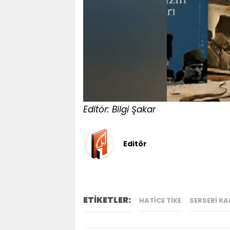
Editör: Bilgi Şakar
Editör
ETİKETLER:
HATICE TIKE
SERSERİ KA