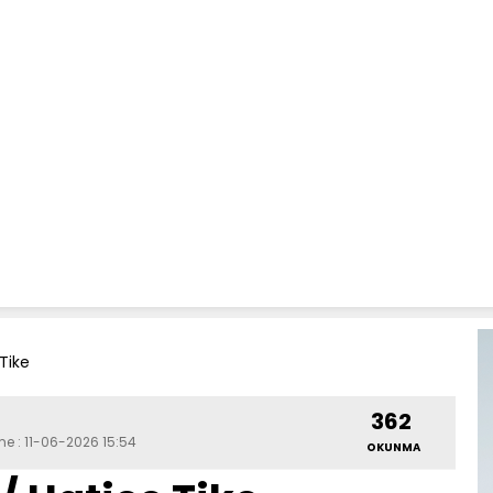
Tike
362
me : 11-06-2026 15:54
OKUNMA