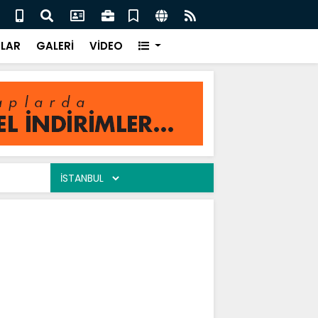
enç Yıllarım / Saim Kaya
Ah Et
LAR
GALERİ
VİDEO