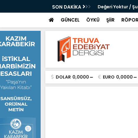
 Çanku
SON DAKİKA
Değeri Yoktur / Ş
GÜNCEL
ÖYKÜ
ŞİİR
RÖPOR
DOLAR
0,0000
EURO
0,0000