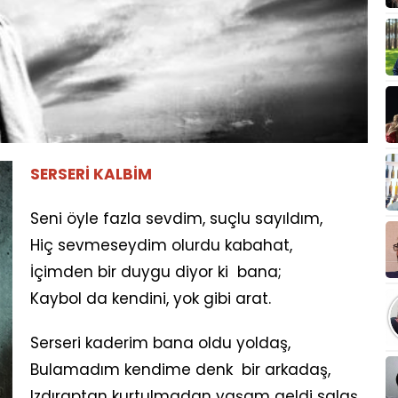
SERSERİ KALBİM
Seni öyle fazla sevdim, suçlu sayıldım,
Hiç sevmeseydim olurdu kabahat,
İçimden bir duygu diyor ki bana;
Kaybol da kendini, yok gibi arat.
Serseri kaderim bana oldu yoldaş,
Bulamadım kendime denk bir arkadaş,
Izdıraptan kurtulmadan yaşam geldi salaş.