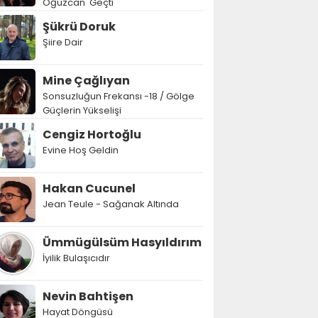
Oğuzcan' Geçti
Şükrü Doruk
Şiire Dair
Mine Çağlıyan
Sonsuzluğun Frekansı -18 / Gölge
Güçlerin Yükselişi
Cengiz Hortoğlu
Evine Hoş Geldin
Hakan Cucunel
Jean Teule - Sağanak Altında
Ümmügülsüm Hasyıldırım
İyilik Bulaşıcıdır
Nevin Bahtişen
Hayat Döngüsü