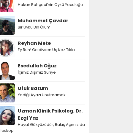
Hakan Bahçeci’nin Öykü Yoculuğu
Muhammet Çavdar
Bir Uyku Bin Ölüm
Reyhan Mete
Ey Ruh! Geldiysen Üç Kez Tıkla
Esedullah Oğuz
İçimiz Dışımız Suriye
Ufuk Batum
Yediği Ayazı Unutmamak
Uzman Klinik Psikolog, Dr.
Ezgi Yaz
Hayat Gökyüzüdür, Bakış Açımız da
eleskop