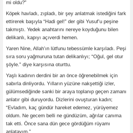
mi oldu?”
Köpek havladı, zıpladı, bir şey anlatmak istediğini fark
ettirerek başıyla “Hadi gel!” der gibi Yusuf’u peşine
takmıştı. Yedek anahtarını nereye koyduğunu bilen
delikanlı, kapıyı açıverdi hemen.
Yaren Nine, Allah’ın lütfunu tebessümle karşıladı. Peşi
sıra soru yağmuruna tutan delikanlıyı; “Oğul, gel otur
şöyle.” diye karşısına oturttu.
Yaşlı kadının derdini bir an önce öğrenebilmek için
sabırla dinliyordu. Yılların yüzüne nakşettiği izler,
gülümsediğinde sanki bir araya toplanıp geçen zamanı
anlatır gibi duruyordu. Dizlerini ovuşturan kadın;
“Evladım, kaç gündür hareket edemez, yürüyemez
oldum. Ne gecem belli ne gündüzüm, ağrılar canıma
tak etti. Önce sana dün gece gördüğüm rüyamı
anlatayım.”