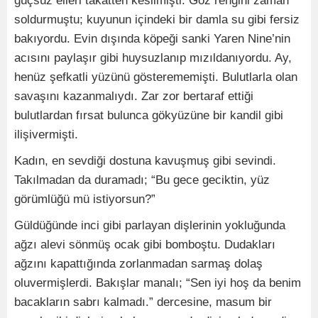
güçsüz elleri takatten kesilmişti. Göz rengini zaman
soldurmuştu; kuyunun içindeki bir damla su gibi fersiz
bakıyordu. Evin dışında köpeği sanki Yaren Nine’nin
acısını paylaşır gibi huysuzlanıp mızıldanıyordu. Ay,
henüz şefkatli yüzünü gösterememişti. Bulutlarla olan
savaşını kazanmalıydı. Zar zor bertaraf ettiği
bulutlardan fırsat bulunca gökyüzüne bir kandil gibi
ilişivermişti.
Kadın, en sevdiği dostuna kavuşmuş gibi sevindi.
Takılmadan da duramadı; “Bu gece geciktin, yüz
görümlüğü mü istiyorsun?”
Güldüğünde inci gibi parlayan dişlerinin yokluğunda
ağzı alevi sönmüş ocak gibi bomboştu. Dudakları
ağzını kapattığında zorlanmadan sarmaş dolaş
oluvermişlerdi. Bakışlar manalı; “Sen iyi hoş da benim
bacakların sabrı kalmadı.” dercesine, masum bir