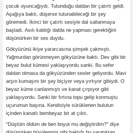
çocuk oyuncağıydı. Tutunduğu daldan bir çatırtı geldi.
Aşağıya baktı, düşerse tutunabileceği bir şey
göremedi. İkinci bir çatırtı sesiyle dal sallanmaya
başladı. Asılı kaldığı dalda ne yapması gerektiğini
düşünürken bir ses duydu.
Gökyüzünü ikiye yararcasına şimşek çakmıştı.
Yağmurdan görünmeyen gökyüzüne baktı. Dev gibi bir
beyaz bulut kümesi yaklaşıyordu sanki. Bu sefer
daldan olmasa da gökyüzünden sesler geliyordu. Mavi
arşın kumaşını bir şey biçiyor veya yırtıyor gibiydi. O
beyaz küme canlanmıştı ve kanat çırpıyor gibi
yaklaşıyordu. Sanki bir fırtına topu gelip konmuştu
uçurumun başına. Kendisiyle sürüklenen bulutun
içinden kanatlı bembeyaz bir at çıktı.
“Düştüm öldüm de ben boyut mu değiştirdim?” diye
düşünürken büyülenmiş gibi baktığı bu yaratıktan