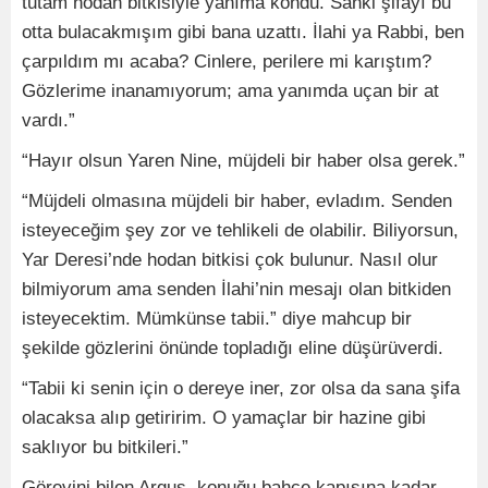
tutam hodan bitkisiyle yanıma kondu. Sanki şifayı bu
otta bulacakmışım gibi bana uzattı. İlahi ya Rabbi, ben
çarpıldım mı acaba? Cinlere, perilere mi karıştım?
Gözlerime inanamıyorum; ama yanımda uçan bir at
vardı.”
“Hayır olsun Yaren Nine, müjdeli bir haber olsa gerek.”
“Müjdeli olmasına müjdeli bir haber, evladım. Senden
isteyeceğim şey zor ve tehlikeli de olabilir. Biliyorsun,
Yar Deresi’nde hodan bitkisi çok bulunur. Nasıl olur
bilmiyorum ama senden İlahi’nin mesajı olan bitkiden
isteyecektim. Mümkünse tabii.” diye mahcup bir
şekilde gözlerini önünde topladığı eline düşürüverdi.
“Tabii ki senin için o dereye iner, zor olsa da sana şifa
olacaksa alıp getiririm. O yamaçlar bir hazine gibi
saklıyor bu bitkileri.”
Görevini bilen Argus, konuğu bahçe kapısına kadar