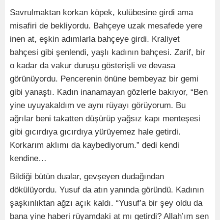
Savrulmaktan korkan köpek, kulübesine girdi ama
misafiri de bekliyordu. Bahçeye uzak mesafede yere
inen at, eşkin adımlarla bahçeye girdi. Kraliyet
bahçesi gibi şenlendi, yaşlı kadının bahçesi. Zarif, bir
o kadar da vakur duruşu gösterişli ve devasa
görünüyordu. Pencerenin önüne bembeyaz bir gemi
gibi yanaştı. Kadın inanamayan gözlerle bakıyor, “Ben
yine uyuyakaldım ve aynı rüyayı görüyorum. Bu
ağrılar beni takatten düşürüp yağsız kapı menteşesi
gibi gıcırdıya gıcırdıya yürüyemez hale getirdi.
Korkarım aklımı da kaybediyorum.” dedi kendi
kendine…
Bildiği bütün dualar, gevşeyen dudağından
dökülüyordu. Yusuf da atın yanında göründü. Kadının
şaşkınlıktan ağzı açık kaldı. “Yusuf’a bir şey oldu da
bana yine haberi rüyamdaki at mı getirdi? Allah’ım sen