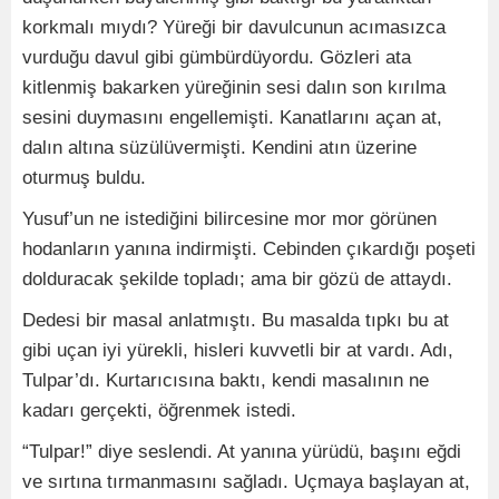
korkmalı mıydı? Yüreği bir davulcunun acımasızca
vurduğu davul gibi gümbürdüyordu. Gözleri ata
kitlenmiş bakarken yüreğinin sesi dalın son kırılma
sesini duymasını engellemişti. Kanatlarını açan at,
dalın altına süzülüvermişti. Kendini atın üzerine
oturmuş buldu.
Yusuf’un ne istediğini bilircesine mor mor görünen
hodanların yanına indirmişti. Cebinden çıkardığı poşeti
dolduracak şekilde topladı; ama bir gözü de attaydı.
Dedesi bir masal anlatmıştı. Bu masalda tıpkı bu at
gibi uçan iyi yürekli, hisleri kuvvetli bir at vardı. Adı,
Tulpar’dı. Kurtarıcısına baktı, kendi masalının ne
kadarı gerçekti, öğrenmek istedi.
“Tulpar!” diye seslendi. At yanına yürüdü, başını eğdi
ve sırtına tırmanmasını sağladı. Uçmaya başlayan at,