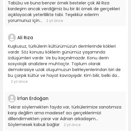
Tabi,bu ve buna benzer örnek besteler çok Ali Rıza
kardeşim ancak verdiğimiz bu bir iki örnek de gerçekleri
açıklayacak yeterlilikte tabi. Teşekkür ederim
yorumunuz için...
2 yıl önce
Ali Rıza
Kuşkusuz, türkülerin kültürümüzün derinlerinde kökleri
vardır. Söz konusu köklerin günümüz yaşamında
izdüşümleri vardır. Ve bu kaçınılmazdır. Konu derin
sosyolojik analizlere muhtaçtır. Toplum olarak
demokrasiye uzak oluşumuzun belrleyenlerindan biri de
bu çarpık kültür ve hayat kavrayışıdır. Kim bilir, belki da...
2 yıl önce
İrfan Erdoğan
Tekrar söylemekten fayda var, türkülerimize sanatımıza
karşı değilim ama maalesef acı gerçeklerimizi
dillendirmekten yarar var Adnan arkadaşım...
Söylemesek kabuk bağlar
2 yıl önce