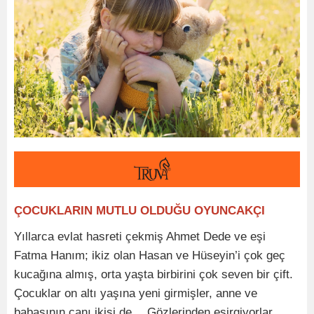
ÇOCUKLARIN MUTLU OLDUĞU OYUNCAKÇI
Yıllarca evlat hasreti çekmiş Ahmet Dede ve eşi
Fatma Hanım; ikiz olan Hasan ve Hüseyin’i çok geç
kucağına almış, orta yaşta birbirini çok seven bir çift.
Çocuklar on altı yaşına yeni girmişler, anne ve
babasının canı ikisi de… Gözlerinden esirgiyorlar