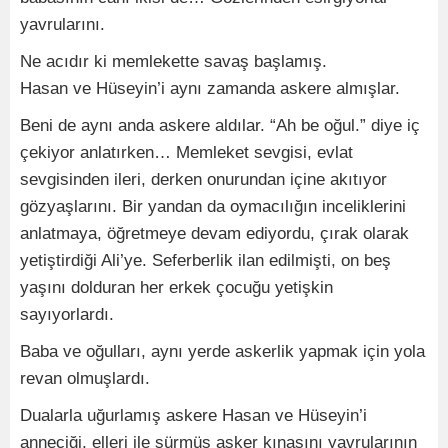
yavrularını.
Ne acıdır ki memlekette savaş başlamış.
Hasan ve Hüseyin’i aynı zamanda askere almışlar.
Beni de aynı anda askere aldılar. “Ah be oğul.” diye iç
çekiyor anlatırken… Memleket sevgisi, evlat
sevgisinden ileri, derken onurundan içine akıtıyor
gözyaşlarını. Bir yandan da oymacılığın inceliklerini
anlatmaya, öğretmeye devam ediyordu, çırak olarak
yetiştirdiği Ali’ye. Seferberlik ilan edilmişti, on beş
yaşını dolduran her erkek çocuğu yetişkin
sayıyorlardı.
Baba ve oğulları, aynı yerde askerlik yapmak için yola
revan olmuşlardı.
Dualarla uğurlamış askere Hasan ve Hüseyin’i
anneciği, elleri ile sürmüş asker kınasını yavrularının