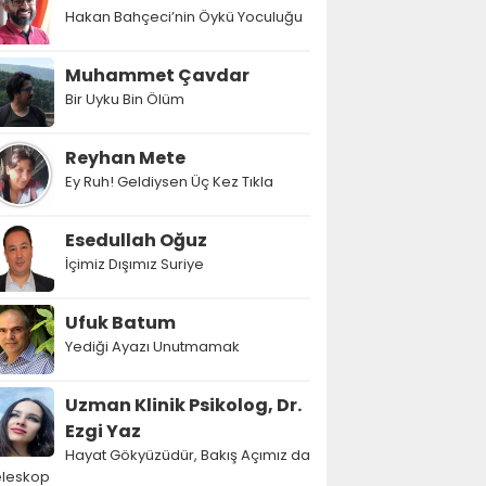
Hakan Bahçeci’nin Öykü Yoculuğu
Muhammet Çavdar
Bir Uyku Bin Ölüm
Reyhan Mete
Ey Ruh! Geldiysen Üç Kez Tıkla
Esedullah Oğuz
İçimiz Dışımız Suriye
Ufuk Batum
Yediği Ayazı Unutmamak
Uzman Klinik Psikolog, Dr.
Ezgi Yaz
Hayat Gökyüzüdür, Bakış Açımız da
eleskop