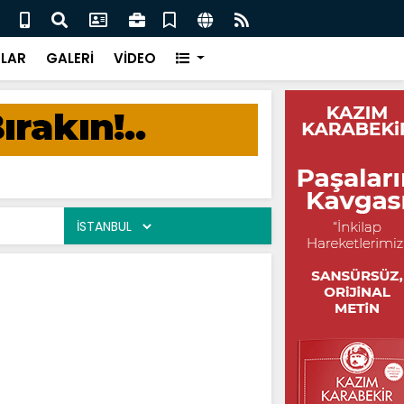
asım Kara
Dili
LAR
GALERİ
VİDEO