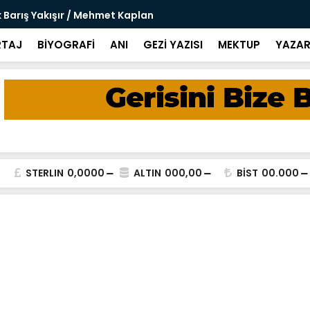
k Barış Yakışır / Mehmet Kaplan
Vicdan / K
TAJ
BİYOGRAFİ
ANI
GEZİ YAZISI
MEKTUP
YAZAR
STERLIN
0,0000
ALTIN
000,00
BİST
00.000