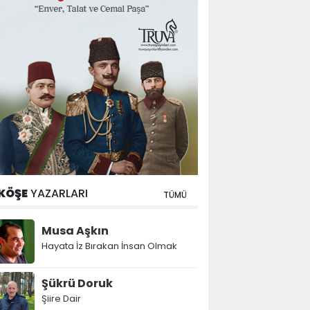
KÖŞE
YAZARLARI
TÜMÜ
Musa Aşkın
Hayata İz Bırakan İnsan Olmak
Şükrü Doruk
Şiire Dair