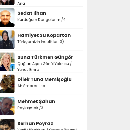
Ana
Sedat İlhan
Kurduğum Dengelerim /4
Hamiyet Su Kopartan
Türkçemizin İncelikleri (I)
Suna Türkmen Güngör
Çağları Aşan Gönül Yolcusu /
Yunus Emre
Dilek Tuna Memişoğlu
Ah Srebrenitsa
Mehmet Şahan
Paylaşmak /3
Serhan Poyraz
Yeşil Mürekkep / Osman Balcıgil