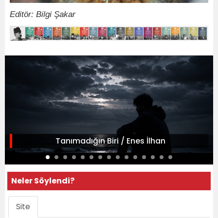
Editör: Bilgi Şakar
Tanımadığın Biri / Enes İlhan
Neler Söylendi?
Site