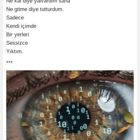
Ne kal diye yalvardım sana
Ne gitme diye tutturdum.
Sadece
Kendi içimde
Bir yerleri
Sessizce
Yıktım.
***