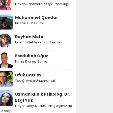
Hakan Bahçeci’nin Öykü Yoculuğu
Muhammet Çavdar
Bir Uyku Bin Ölüm
Reyhan Mete
Ey Ruh! Geldiysen Üç Kez Tıkla
Esedullah Oğuz
İçimiz Dışımız Suriye
Ufuk Batum
Yediği Ayazı Unutmamak
Uzman Klinik Psikolog, Dr.
Ezgi Yaz
Hayat Gökyüzüdür, Bakış Açımız da
eleskop