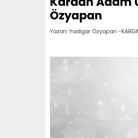
Kardan Adam Ü
Özyapan
Yazan: Yadigar Özyapan -KAR