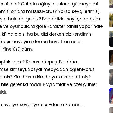
ini aldı? Onlarla ağlayıp onlarla gülmeye mi
kemizi onlara mı kusuyoruz? Yoksa sevgilerimizi,
aşar hâle mi geldik? Bana dizini söyle, sana kim
re ve oyunculara göre karakter tahlili yapar hâle
i” ha o dizi ha bu dizi derken biz kendimizi
ri kaçırmayayım derken hayattan neler
. Yine üzüldüm.
ptuk sanki? Kopuş o kopuş. Bir daha
imse kimseyi. Sosyal medyadan öğreniyoruz
yemiş? Kim hasta kim hayata veda etmiş?
bile gerek kalmadı. Bayramlar ve özel günler
ldı.
, sevgiye, sevgiliye, eşe-dosta zaman…