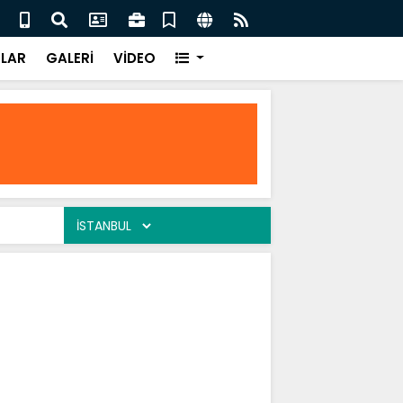
eler / Ali Tuluk
Gönü
LAR
GALERİ
VİDEO