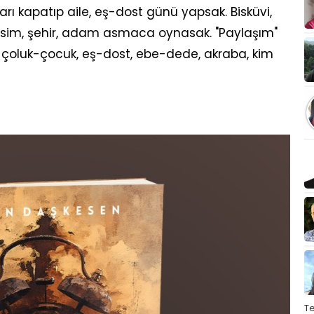
arı kapatıp aile, eş-dost günü yapsak. Bisküvi,
isim, şehir, adam asmaca oynasak. "Paylaşım"
 çoluk-çocuk, eş-dost, ebe-dede, akraba, kim
T