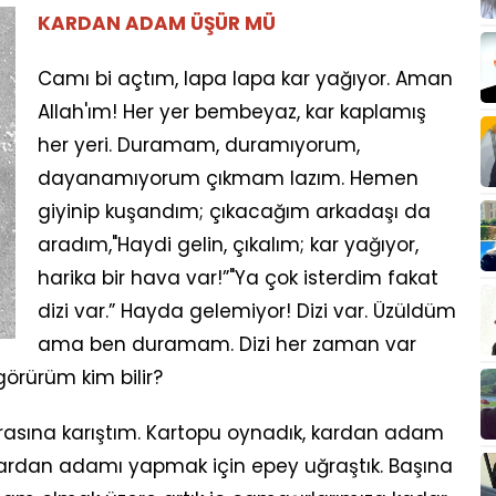
KARDAN ADAM ÜŞÜR MÜ
Camı bi açtım, lapa lapa kar yağıyor. Aman
Allah'ım! Her yer bembeyaz, kar kaplamış
her yeri. Duramam, duramıyorum,
dayanamıyorum çıkmam lazım. Hemen
giyinip kuşandım; çıkacağım arkadaşı da
aradım,"Haydi gelin, çıkalım; kar yağıyor,
harika bir hava var!”"Ya çok isterdim fakat
dizi var.” Hayda gelemiyor! Dizi var. Üzüldüm
ama ben duramam. Dizi her zaman var
örürüm kim bilir?
 arasına karıştım. Kartopu oynadık, kardan adam
dan adamı yapmak için epey uğraştık. Başına