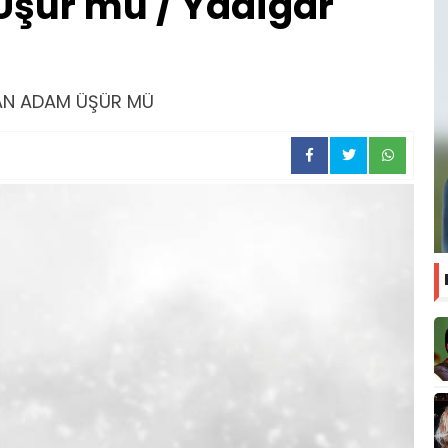
şür mü / Yadigar
DAN ADAM ÜŞÜR MÜ