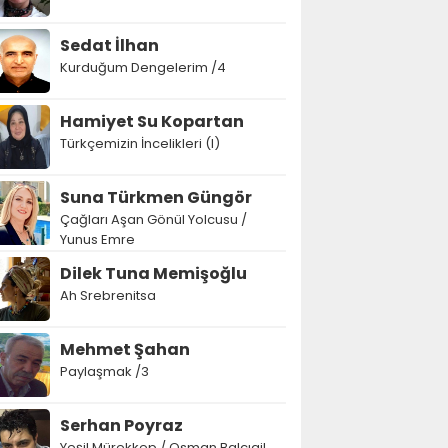
Sedat İlhan
Kurduğum Dengelerim /4
Hamiyet Su Kopartan
Türkçemizin İncelikleri (I)
Suna Türkmen Güngör
Çağları Aşan Gönül Yolcusu /
Yunus Emre
Dilek Tuna Memişoğlu
Ah Srebrenitsa
Mehmet Şahan
Paylaşmak /3
Serhan Poyraz
Yeşil Mürekkep / Osman Balcıgil