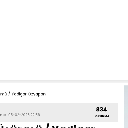
 mü / Yadigar Özyapan
834
leme : 05-02-2026 22:58
OKUNMA