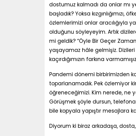
dostumuz kalmadı da onlar mı yer
başladık? Yoksa kızgınlığımızı, öf
özlemlerimizi onlar aracılığıyla y
olduğunu söyleyeyim. Artık dizile
mi geldik? “Öyle Bir Geçer Zaman k
yaşayamaz hâle gelmişiz. Dizile
kaçırdığımızın farkına varmamışız
Pandemi dönemi birbirimizden ko
toparlanamadık. Pek özlemiyor k
öğreneceğimizi. Kim nerede, ne 
Görüşmek şöyle dursun, telefona 
bile kopyala yapıştır mesajlara ka
Diyorum ki biraz arkadaşa, dosta