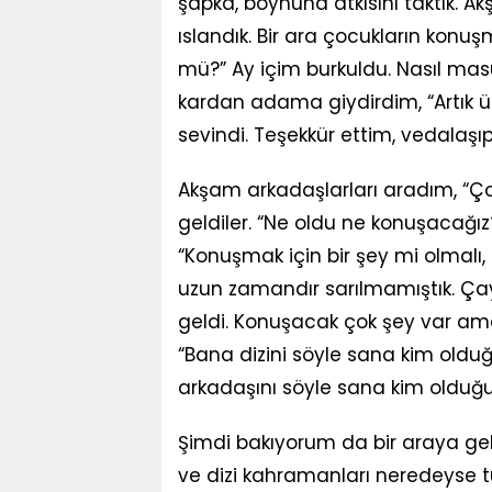
şapka, boynuna atkısını taktık. A
ıslandık. Bir ara çocukların konu
mü?” Ay içim burkuldu. Nasıl mas
kardan adama giydirdim, “Artık 
sevindi. Teşekkür ettim, vedalaşıp 
Akşam arkadaşlarları aradım, “Ç
geldiler. “Ne oldu ne konuşacağız
“Konuşmak için bir şey mi olmalı, öz
uzun zamandır sarılmamıştık. Çay,
geldi. Konuşacak çok şey var ama
“Bana dizini söyle sana kim olduğu
arkadaşını söyle sana kim olduğ
Şimdi bakıyorum da bir araya gel
ve dizi kahramanları neredeyse 