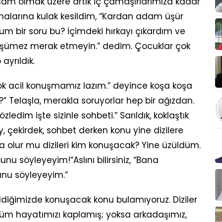
kşam olmak üzere artık iç çamaşırlarımıza kadar
şmalarına kulak kesildim, “Kardan adam üşür
um bir soru bu? İçimdeki hırkayı çıkardım ve
üşümez merak etmeyin.” dedim. Çocuklar çok
ayrıldık.
ok acil konuşmamız lazım.” deyince koşa koşa
?” Telaşla, merakla soruyorlar hep bir ağızdan.
ledim işte sizinle sohbeti.” Sarıldık, koklaştık
 çekirdek, sohbet derken konu yine dizilere
 olur mu dizileri kim konuşacak? Yine üzüldüm.
nu söyleyeyim!”Aslını bilirsiniz, “Bana
unu söyleyeyim.”
diğimizde konuşacak konu bulamıyoruz. Diziler
tüm hayatımızı kaplamış; yoksa arkadaşımız,