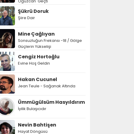
Oğuzcan' Geçti
Şükrü Doruk
Şiire Dair
Mine Çağlıyan
Sonsuzluğun Frekansı -18 / Gölge
Güçlerin Yükselişi
Cengiz Hortoğlu
Evine Hoş Geldin
Hakan Cucunel
Jean Teule - Sağanak Altında
Ümmügülsüm Hasyıldırım
İyilik Bulaşıcıdır
Nevin Bahtişen
Hayat Döngüsü