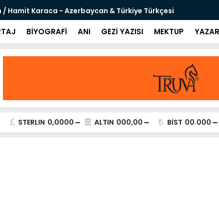
 / Hamit Karaca - Azerbaycan & Türkiye Türkçesi
Sanal Şövaly
TAJ
BİYOGRAFİ
ANI
GEZİ YAZISI
MEKTUP
YAZAR
STERLIN
0,0000
ALTIN
000,00
BİST
00.000