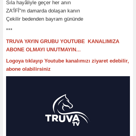
Sıla hayâliyle geçer her anın
ZA'ÎFÎ"m damarda dolaşan kanın
Çekilir bedenden bayram gününde
***
TRUVA YAYIN GRUBU YOUTUBE KANALIMIZA
ABONE OLMAYI UNUTMAYIN...
Logoya tıklayıp Youtube kanalımızı ziyaret edebilir,
abone olabilirsiniz