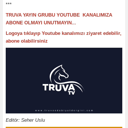
***
TRUVA YAYIN GRUBU YOUTUBE KANALIMIZA
ABONE OLMAYI UNUTMAYIN...
Logoya tıklayıp Youtube kanalımızı ziyaret edebilir,
abone olabilirsiniz
Editör: Seher Uslu