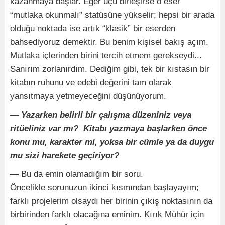
kazanmaya başlar. Eğer üçü birleşirse o eser
“mutlaka okunmalı” statüsüne yükselir; hepsi bir arada
olduğu noktada ise artık “klasik” bir eserden
bahsediyoruz demektir. Bu benim kişisel bakış açım.
Mutlaka içlerinden birini tercih etmem gerekseydi...
Sanırım zorlanırdım. Dediğim gibi, tek bir kıstasın bir
kitabın ruhunu ve edebi değerini tam olarak
yansıtmaya yetmeyeceğini düşünüyorum.
— Yazarken belirli bir çalışma düzeniniz veya
ritüeliniz var mı? Kitabı yazmaya başlarken önce
konu mu, karakter mi, yoksa bir cümle ya da duygu
mu sizi harekete geçiriyor?
— Bu da emin olamadığım bir soru.
Öncelikle sorunuzun ikinci kısmından başlayayım;
farklı projelerim olsaydı her birinin çıkış noktasının da
birbirinden farklı olacağına eminim. Kırık Mühür için