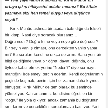
— Yeni yayınlanan kitabınızın; Kırık Mühür’ün
ortaya çıkış hikâyesini anlatır mısınız? Bu kitabı
yazmaya sizi iten temel duygu veya düşünce
neydi?
— Kırık Mühür, aslında bir açıdan bakıldığında felsefi
bir kitap. Nasıl diye soracak olursanız…
Doğru nedir? Doğru kime veya neye göre doğrudur?
Bir şeyin yanlış olması, onu gerçekten yanlış yapar
mı? Bu soruları kendime sıkça sorarım. Bana yeni bir
bilgi geldiğinde veya bir öğreti dayatıldığında, onu
öylece kabul etmek yerine “Neden?” diye sormayı,
mantığını irdelemeyi tercih ederim. Kendi doğrularımın
peşinde koşmak, benim için her zaman daha kıymetli
olmuştur. Kırık Mühür de tam olarak bu zeminde
yükseliyor. Kahramanımız kendisine öğretilen bir
“doğru” ile yola çıkıyor, ancak zamanla bu doğrunun
sınırlarını ve gerçekliğini sorgulamaya başlıyor. Yani