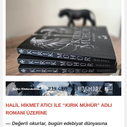
HALİL HİKMET ATICI İLE “KIRIK MÜHÜR” ADLI
ROMANI ÜZERİNE
— Değerli okurlar, bugün edebiyat dünyasına