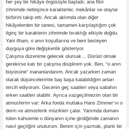
her şey bir hikâye örgüsüyle başladı; ana fikir
zihnimde netleşince karakterler, mekânlar ve olaylar
birbirini takip etti. Ancak aklımda olan diğer
hikâyelerden bir tanesi, tamamen karşılaştığım çok
ilginç bir karakterin zihnimde bıraktığı etkiyle doğdu.
Yani ilham, o anın koşullarına ve beni besleyen
duyguya göre değişkenlik gösteriyor.
Çalışma düzenime gelecek olursak… Dürüst olmak
gerekirse katı bir çalışma disiplinim yok. Ben, “o anın
büyüsüne” inananlardanım. Ancak yazarken zaman
olarak düşüncelerimle baş başa kalabildiğim anları
tercih ediyorum. Gecenin geç saatleri veya sabahın
erken saatleri olabilir. Ayrıca vazgeçilmezim olan bir
atmosferim var: Arka fonda mutlaka Hans Zimmer’ın o
derin ve atmosferik müzikleri çalar. Yanımda dumanı
tüten kahvemle o dünyanın içine girdiğimde zamanın
nasıl geçtiğini unuturum. Benim için yazmak, planlı bir