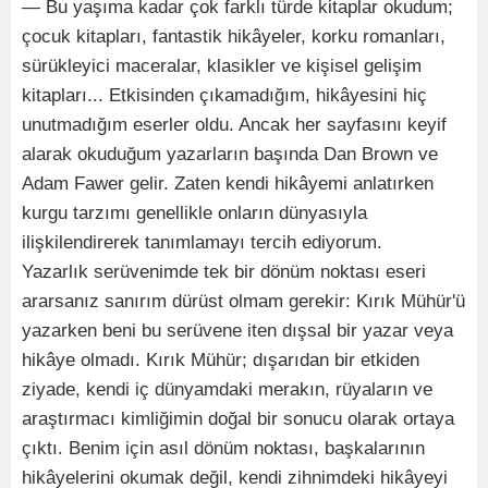
— Bu yaşıma kadar çok farklı türde kitaplar okudum;
çocuk kitapları, fantastik hikâyeler, korku romanları,
sürükleyici maceralar, klasikler ve kişisel gelişim
kitapları... Etkisinden çıkamadığım, hikâyesini hiç
unutmadığım eserler oldu. Ancak her sayfasını keyif
alarak okuduğum yazarların başında Dan Brown ve
Adam Fawer gelir. Zaten kendi hikâyemi anlatırken
kurgu tarzımı genellikle onların dünyasıyla
ilişkilendirerek tanımlamayı tercih ediyorum.
Yazarlık serüvenimde tek bir dönüm noktası eseri
ararsanız sanırım dürüst olmam gerekir: Kırık Mühür'ü
yazarken beni bu serüvene iten dışsal bir yazar veya
hikâye olmadı. Kırık Mühür; dışarıdan bir etkiden
ziyade, kendi iç dünyamdaki merakın, rüyaların ve
araştırmacı kimliğimin doğal bir sonucu olarak ortaya
çıktı. Benim için asıl dönüm noktası, başkalarının
hikâyelerini okumak değil, kendi zihnimdeki hikâyeyi