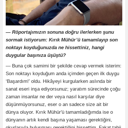
— Röportajımızın sonuna doğru ilerlerken şunu
sormak istiyorum: Kırık Mühür’ü tamamlayıp son
noktayı koyduğunuzda ne hissettiniz, hangi
duygular başınıza üşüştü?
— Buna çok samimi bir şekilde cevap vermek isterim:
Son noktayı koyduğum anda içimden geçen ilk duygu
‘Başardım!’ oldu. Hikâyeyi kurgularken aslında bir
sanat eseri inşa ediyorsunuz; yaratım sürecinde çoğu
zaman insanlar ne der veya nasıl karşılar diye
düşünmüyorsunuz, eser o an sadece size ait bir
dünya oluyor. Kırık Mühür'ü tamamladığımda ise o
dünyanın artık kendi başına yaşaması gerektiğini,
okurlarıyla buluşması gerektiğini hissettim. Fakat tabii