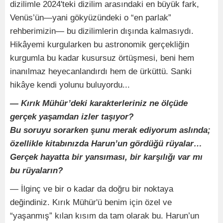
dizilimle 2024'teki dizilim arasındaki en büyük fark,
Venüs’ün—yani gökyüzündeki o “en parlak”
rehberimizin— bu dizilimlerin dışında kalmasıydı.
Hikâyemi kurgularken bu astronomik gerçekliğin
kurgumla bu kadar kusursuz örtüşmesi, beni hem
inanılmaz heyecanlandırdı hem de ürküttü. Sanki
hikâye kendi yolunu buluyordu...
— Kırık Mühür’deki karakterleriniz ne ölçüde
gerçek yaşamdan izler taşıyor?
Bu soruyu sorarken şunu merak ediyorum aslında;
özellikle kitabınızda Harun’un gördüğü rüyalar…
Gerçek hayatta bir yansıması, bir karşılığı var mı
bu rüyaların?
— İlginç ve bir o kadar da doğru bir noktaya
değindiniz. Kırık Mühür'ü benim için özel ve
“yaşanmış” kılan kısım da tam olarak bu. Harun’un