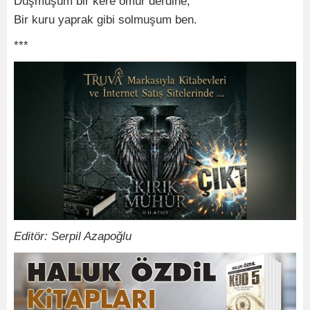
Düşmüşüm bir kere ömür derdine,
Bir kuru yaprak gibi solmuşum ben.
***
Editör: Serpil Azapoğlu