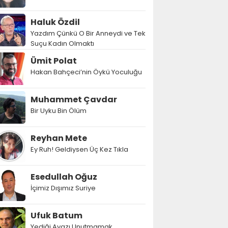
Haluk Özdil
Yazdım Çünkü O Bir Anneydi ve Tek
Suçu Kadın Olmaktı
Ümit Polat
Hakan Bahçeci’nin Öykü Yoculuğu
Muhammet Çavdar
Bir Uyku Bin Ölüm
Reyhan Mete
Ey Ruh! Geldiysen Üç Kez Tıkla
Esedullah Oğuz
İçimiz Dışımız Suriye
Ufuk Batum
Yediği Ayazı Unutmamak