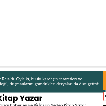
Ki̇tap Yazar
Yazar haberleri ve Bi̇r İnsan Neden Ki̇tap Yazar