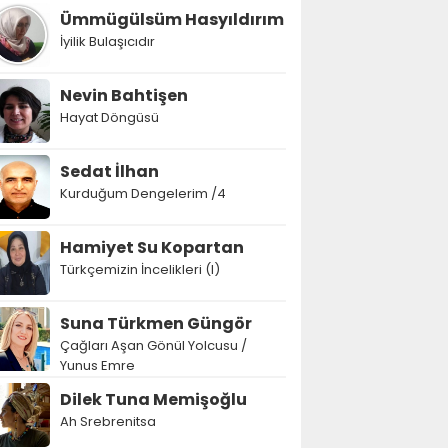
Ümmügülsüm Hasyıldırım
İyilik Bulaşıcıdır
Nevin Bahtişen
Hayat Döngüsü
Sedat İlhan
Kurduğum Dengelerim /4
Hamiyet Su Kopartan
Türkçemizin İncelikleri (I)
Suna Türkmen Güngör
Çağları Aşan Gönül Yolcusu /
Yunus Emre
Dilek Tuna Memişoğlu
Ah Srebrenitsa