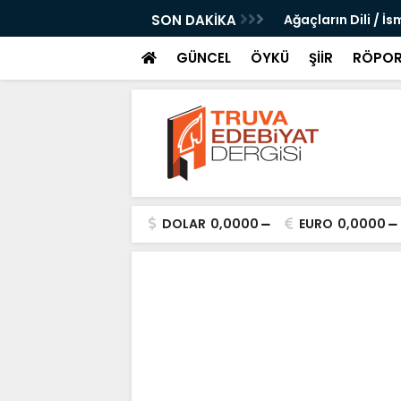
 Altı Şubat Kara Gece Şiirine Dair / Suna
SON DAKİKA
Ağaçların Dili / İs
GÜNCEL
ÖYKÜ
ŞİİR
RÖPOR
DOLAR
0,0000
EURO
0,0000