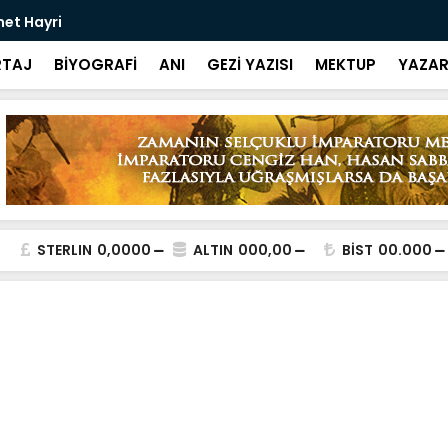
met Hayri
Bir Kitap: 
TAJ
BİYOGRAFİ
ANI
GEZİ YAZISI
MEKTUP
YAZAR
STERLIN
0,0000
ALTIN
000,00
BİST
00.000