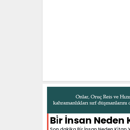
Bi̇r İnsan Neden 
Son dakika Bi̇r İnsan Neden Ki̇tap 