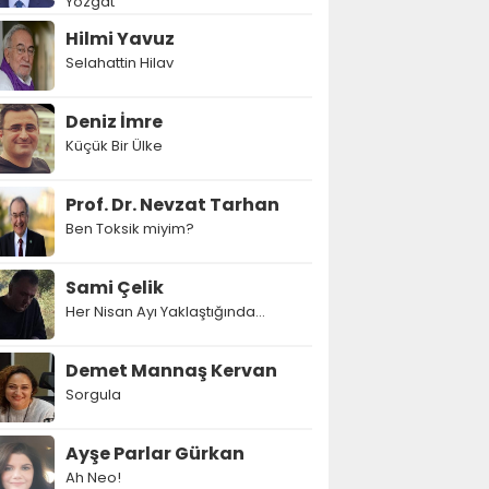
Yozgat
Hilmi Yavuz
Selahattin Hilav
Deniz İmre
Küçük Bir Ülke
Prof. Dr. Nevzat Tarhan
Ben Toksik miyim?
Sami Çelik
Her Nisan Ayı Yaklaştığında...
Demet Mannaş Kervan
Sorgula
Ayşe Parlar Gürkan
Ah Neo!