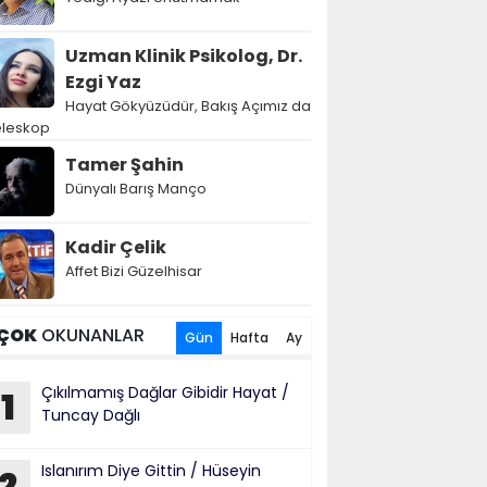
Uzman Klinik Psikolog, Dr.
Ezgi Yaz
Hayat Gökyüzüdür, Bakış Açımız da
eleskop
Tamer Şahin
Dünyalı Barış Manço
Kadir Çelik
Affet Bizi Güzelhisar
ÇOK
OKUNANLAR
Gün
Hafta
Ay
Çıkılmamış Dağlar Gibidir Hayat /
1
Tuncay Dağlı
Islanırım Diye Gittin / Hüseyin
2