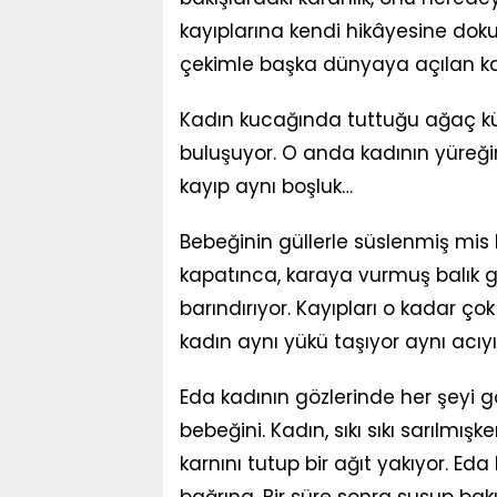
kayıplarına kendi hikâyesine dokun
çekimle başka dünyaya açılan ka
Kadın kucağında tuttuğu ağaç kütü
buluşuyor. O anda kadının yüreğin
kayıp aynı boşluk…
Bebeğinin güllerle süslenmiş mis 
kapatınca, karaya vurmuş balık gib
barındırıyor. Kayıpları o kadar çok
kadın aynı yükü taşıyor aynı acıyı
Eda kadının gözlerinde her şeyi gör
bebeğini. Kadın, sıkı sıkı sarılmışk
karnını tutup bir ağıt yakıyor. Ed
bağrına. Bir süre sonra susup bakı