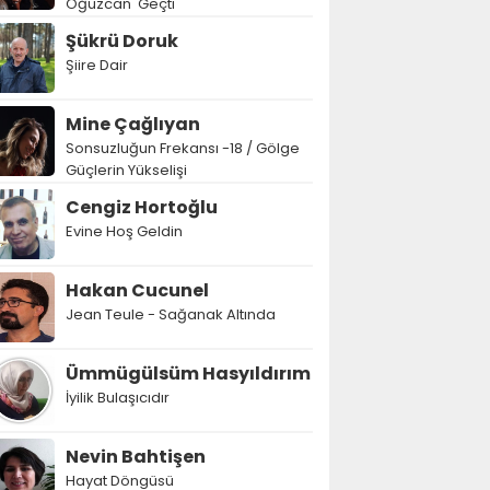
Oğuzcan' Geçti
Şükrü Doruk
Şiire Dair
Mine Çağlıyan
Sonsuzluğun Frekansı -18 / Gölge
Güçlerin Yükselişi
Cengiz Hortoğlu
Evine Hoş Geldin
Hakan Cucunel
Jean Teule - Sağanak Altında
Ümmügülsüm Hasyıldırım
İyilik Bulaşıcıdır
Nevin Bahtişen
Hayat Döngüsü