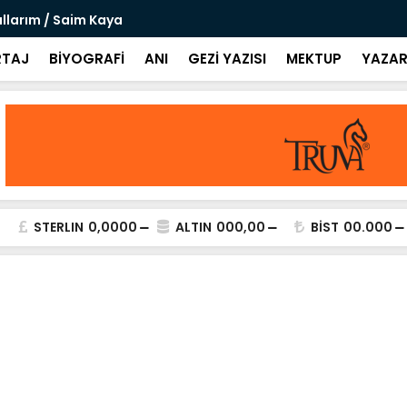
llarım / Saim Kaya
Ah Ettim / 
TAJ
BİYOGRAFİ
ANI
GEZİ YAZISI
MEKTUP
YAZAR
STERLIN
0,0000
ALTIN
000,00
BİST
00.000