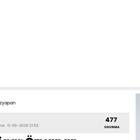
Özyapan
477
me : 11-05-2026 21:53
OKUNMA