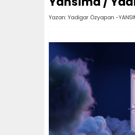
Yansıma / Yad
Yazan: Yadigar Özyapan -YANS