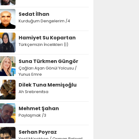
Sedat İlhan
Kurduğum Dengelerim /4
Hamiyet Su Kopartan
Türkçemizin İncelikleri (I)
Suna Türkmen Güngör
Çağları Aşan Gönül Yolcusu /
Yunus Emre
Dilek Tuna Memişoğlu
Ah Srebrenitsa
Mehmet Şahan
Paylaşmak /3
Serhan Poyraz
Yeşil Mürekkep / Osman Balcıgil