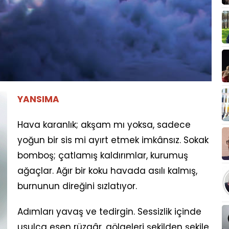
YANSIMA
Hava karanlık; akşam mı yoksa, sadece
yoğun bir sis mi ayırt etmek imkânsız. Sokak
bomboş; çatlamış kaldırımlar, kurumuş
ağaçlar. Ağır bir koku havada asılı kalmış,
burnunun direğini sızlatıyor.
Adımları yavaş ve tedirgin. Sessizlik içinde
usulca esen rüzgâr, gölgeleri şekilden şekile