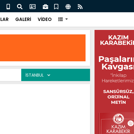
Neşenur Ebrar
Eksil
LAR
GALERİ
VİDEO