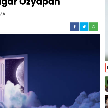
igar Özyapan
IMA