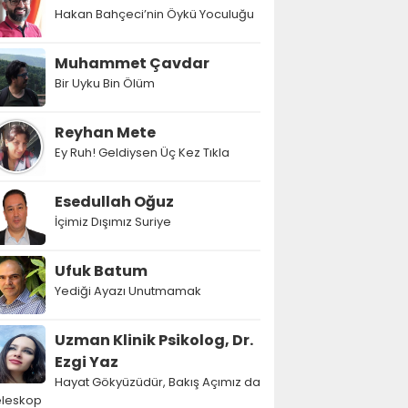
Hakan Bahçeci’nin Öykü Yoculuğu
Muhammet Çavdar
Bir Uyku Bin Ölüm
Reyhan Mete
Ey Ruh! Geldiysen Üç Kez Tıkla
Esedullah Oğuz
İçimiz Dışımız Suriye
Ufuk Batum
Yediği Ayazı Unutmamak
Uzman Klinik Psikolog, Dr.
Ezgi Yaz
Hayat Gökyüzüdür, Bakış Açımız da
eleskop