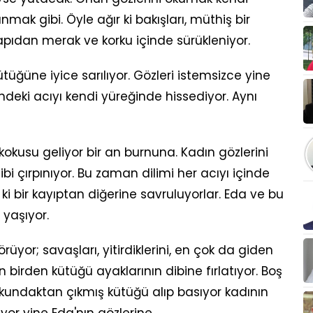
mak gibi. Öyle ağır ki bakışları, müthiş bir
pıdan merak ve korku içinde sürükleniyor.
ğüne iyice sarılıyor. Gözleri istemsizce yine
deki acıyı kendi yüreğinde hissediyor. Aynı
kokusu geliyor bir an burnuna. Kadın gözlerini
i çırpınıyor. Bu zaman dilimi her acıyı içinde
 ki bir kayıptan diğerine savruluyorlar. Eda ve bu
 yaşıyor.
üyor; savaşları, yitirdiklerini, en çok da giden
en birden kütüğü ayaklarının dibine fırlatıyor. Boş
a kundaktan çıkmış kütüğü alıp basıyor kadının
yor yine Eda'nın gözlerine.