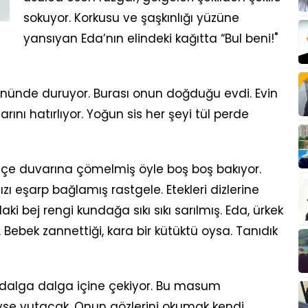
sokuyor. Korkusu ve şaşkınlığı yüzüne
yansıyan Eda’nın elindeki kağıtta “Bul beni!"
 önünde duruyor. Burası onun doğduğu evdi. Evin
rını hatırlıyor. Yoğun sis her şeyi tül perde
ahçe duvarına çömelmiş öyle boş boş bakıyor.
ızı eşarp bağlamış rastgele. Etekleri dizlerine
aki bej rengi kundağa sıkı sıkı sarılmış. Eda, ürkek
 Bebek zannettiği, kara bir kütüktü oysa. Tanıdık
rı dalga dalga içine çekiyor. Bu masum
eyse yutacak. Onun gözlerini okumak kendi