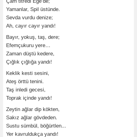
Çam titredi Ege’de;
Yamanlar, Spil üstünde.
Sevda vurdu denize;
Ah, cayır cayır yandı!
Bayır, yokuş, taş, dere;
Efemçukuru yere…
Zaman düştü kedere,
Çığlık çığlığa yandı!
Keklik kesti sesini,
Ateş örttü tenini.
Taş inledi gecesi,
Toprak içinde yandı!
Zeytin ağlar dip kökten,
Sakız ağlar gövdeden.
Sustu sümbül, böğürtlen...
Yer kavruldukça yandı!