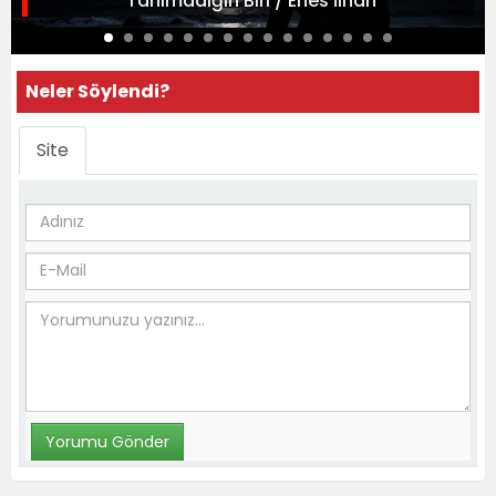
Tanımadığın Biri / Enes İlhan
Neler Söylendi?
Site