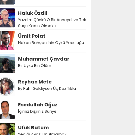
Haluk Özdil
Yazdım Çünkü O Bir Anneydi ve Tek
Suçu Kadın Olmaktı
Ümit Polat
Hakan Bahçeci’nin Öykü Yoculuğu
Muhammet Çavdar
Bir Uyku Bin Ölüm
Reyhan Mete
Ey Ruh! Geldiysen Üç Kez Tıkla
Esedullah Oğuz
İçimiz Dışımız Suriye
Ufuk Batum
Yediği Ayazı Unutmamak