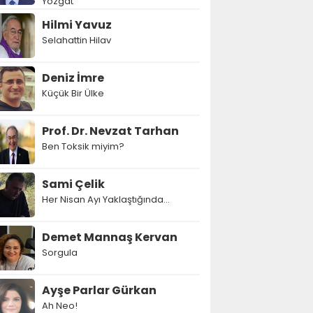
Yozgat
Hilmi Yavuz
Selahattin Hilav
Deniz İmre
Küçük Bir Ülke
Prof. Dr. Nevzat Tarhan
Ben Toksik miyim?
Sami Çelik
Her Nisan Ayı Yaklaştığında...
Demet Mannaş Kervan
Sorgula
Ayşe Parlar Gürkan
Ah Neo!