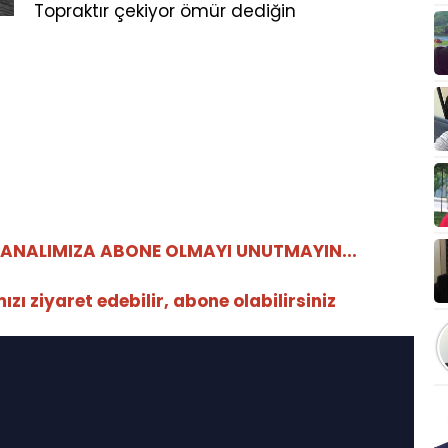
Topraktır çekiyor ömür dediğin
ANALIMIZA ABONE OLMAYI UNUTMAYIN...
ı ziyaret edebilir, abone olabilirsiniz