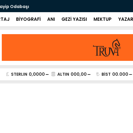
uayip Odabaşı
Yaşadığım G
TAJ
BİYOGRAFİ
ANI
GEZİ YAZISI
MEKTUP
YAZAR
STERLIN
0,0000
ALTIN
000,00
BİST
00.000