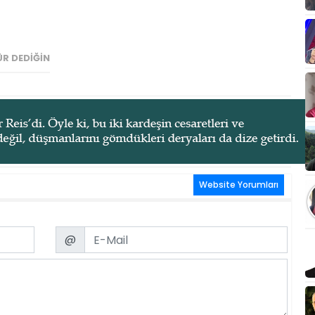
R DEDIĞIN
Website Yorumları
Email
@