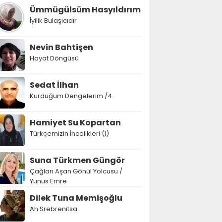
Ümmügülsüm Hasyıldırım
İyilik Bulaşıcıdır
Nevin Bahtişen
Hayat Döngüsü
Sedat İlhan
Kurduğum Dengelerim /4
Hamiyet Su Kopartan
Türkçemizin İncelikleri (I)
Suna Türkmen Güngör
Çağları Aşan Gönül Yolcusu /
Yunus Emre
Dilek Tuna Memişoğlu
Ah Srebrenitsa