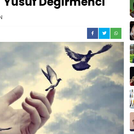
/ Yusuf Değirmenci
N