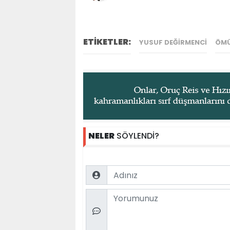
ETİKETLER:
YUSUF DEĞIRMENCI
ÖMÜ
NELER
SÖYLENDİ?
Name
Comment