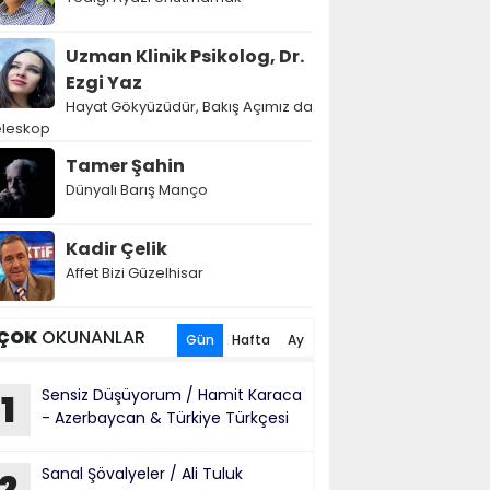
Uzman Klinik Psikolog, Dr.
Ezgi Yaz
Hayat Gökyüzüdür, Bakış Açımız da
eleskop
Tamer Şahin
Dünyalı Barış Manço
Kadir Çelik
Affet Bizi Güzelhisar
ÇOK
OKUNANLAR
Gün
Hafta
Ay
Sensiz Düşüyorum / Hamit Karaca
1
- Azerbaycan & Türkiye Türkçesi
Sanal Şövalyeler / Ali Tuluk
2