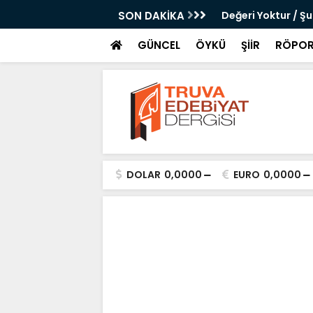
 Çanku
SON DAKİKA
Değeri Yoktur / Ş
GÜNCEL
ÖYKÜ
ŞİİR
RÖPOR
DOLAR
0,0000
EURO
0,0000