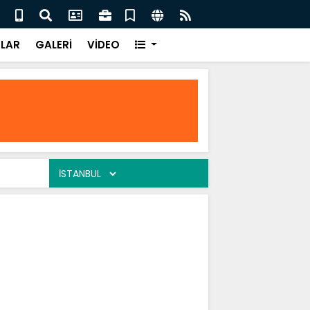
enç Yıllarım / Saim Kaya
Ah Et
LAR
GALERİ
VİDEO