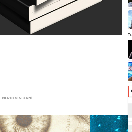
T
NERDESİN HANİ