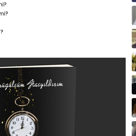
mi?
mi?
i?