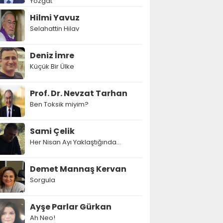
Yozgat
Hilmi Yavuz
Selahattin Hilav
Deniz İmre
Küçük Bir Ülke
Prof. Dr. Nevzat Tarhan
Ben Toksik miyim?
Sami Çelik
Her Nisan Ayı Yaklaştığında...
Demet Mannaş Kervan
Sorgula
Ayşe Parlar Gürkan
Ah Neo!