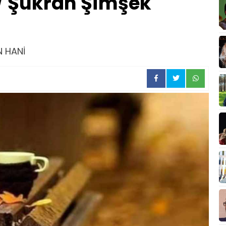
/ Şükran Şimşek
N HANİ