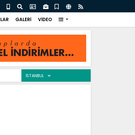
eler / Ali Tuluk
Gönü
LAR
GALERİ
VİDEO