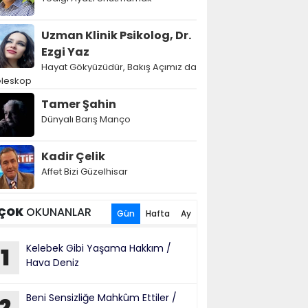
Uzman Klinik Psikolog, Dr.
Ezgi Yaz
Hayat Gökyüzüdür, Bakış Açımız da
eleskop
Tamer Şahin
Dünyalı Barış Manço
Kadir Çelik
Affet Bizi Güzelhisar
ÇOK
OKUNANLAR
Gün
Hafta
Ay
Kelebek Gibi Yaşama Hakkım /
1
Hava Deniz
Beni Sensizliğe Mahkûm Ettiler /
2