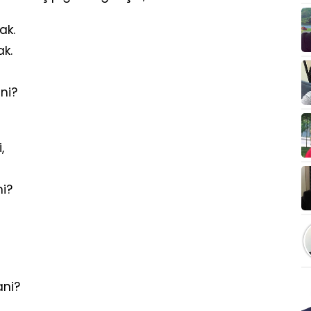
ak.
ak.
ni?
,
ni?
ani?