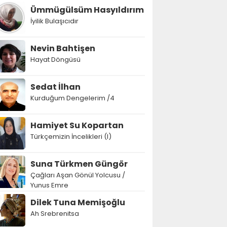
Ümmügülsüm Hasyıldırım
İyilik Bulaşıcıdır
Nevin Bahtişen
Hayat Döngüsü
Sedat İlhan
Kurduğum Dengelerim /4
Hamiyet Su Kopartan
Türkçemizin İncelikleri (I)
Suna Türkmen Güngör
Çağları Aşan Gönül Yolcusu /
Yunus Emre
Dilek Tuna Memişoğlu
Ah Srebrenitsa