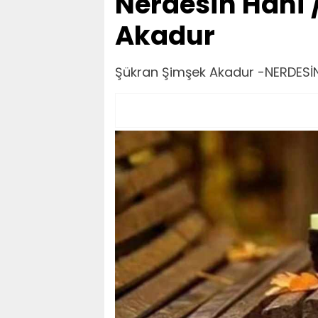
Nerdesin Hani 
Akadur
Şükran Şimşek Akadur -NERDESİ