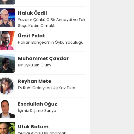
Haluk Özdil
Yazdım Çünkü O Bir Anneydi ve Tek
Suçu Kadın Olmaktı
Ümit Polat
Hakan Bahçeci’nin Öykü Yoculuğu
Muhammet Çavdar
Bir Uyku Bin Ölüm
Reyhan Mete
Ey Ruh! Geldiysen Üç Kez Tıkla
Esedullah Oğuz
İçimiz Dışımız Suriye
Ufuk Batum
Yediği Ayazı Unutmamak