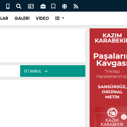
enç Yıllarım / Saim Kaya
Ah Et
LAR
GALERİ
VİDEO