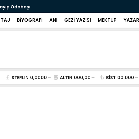
uayip Odabaşı
Yaşadığım G
TAJ
BİYOGRAFİ
ANI
GEZİ YAZISI
MEKTUP
YAZAR
STERLIN
0,0000
ALTIN
000,00
BİST
00.000