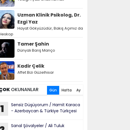
Uzman Klinik Psikolog, Dr.
Ezgi Yaz
Hayat Gökyüzüdür, Bakış Açımız da
eleskop
Tamer Şahin
Dünyalı Barış Manço
Kadir Çelik
Affet Bizi Güzelhisar
ÇOK
OKUNANLAR
Gün
Hafta
Ay
Sensiz Düşüyorum / Hamit Karaca
1
- Azerbaycan & Türkiye Türkçesi
Sanal Şövalyeler / Ali Tuluk
2