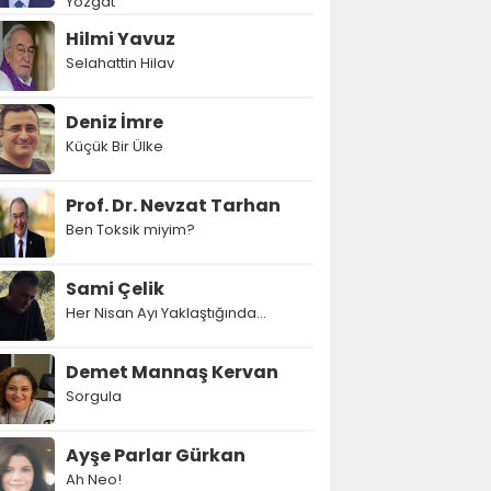
Yozgat
Hilmi Yavuz
Selahattin Hilav
Deniz İmre
Küçük Bir Ülke
Prof. Dr. Nevzat Tarhan
Ben Toksik miyim?
Sami Çelik
Her Nisan Ayı Yaklaştığında...
Demet Mannaş Kervan
Sorgula
Ayşe Parlar Gürkan
Ah Neo!