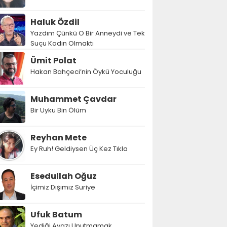
Haluk Özdil
Yazdım Çünkü O Bir Anneydi ve Tek
Suçu Kadın Olmaktı
Ümit Polat
Hakan Bahçeci’nin Öykü Yoculuğu
Muhammet Çavdar
Bir Uyku Bin Ölüm
Reyhan Mete
Ey Ruh! Geldiysen Üç Kez Tıkla
Esedullah Oğuz
İçimiz Dışımız Suriye
Ufuk Batum
Yediği Ayazı Unutmamak