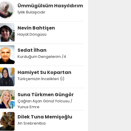
Ümmügülsüm Hasyıldırım
İyilik Bulaşıcıdır
Nevin Bahtişen
Hayat Döngüsü
Sedat İlhan
Kurduğum Dengelerim /4
Hamiyet Su Kopartan
Türkçemizin İncelikleri (I)
Suna Türkmen Güngör
Çağları Aşan Gönül Yolcusu /
Yunus Emre
Dilek Tuna Memişoğlu
Ah Srebrenitsa